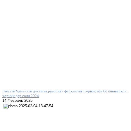
Раёсати Ҷамъияти дўстӣ ва равобити фарҳангии Тоҷикистон бо кишварҳои
хориҷӣ дар соли 2024
14 Февраль 2025