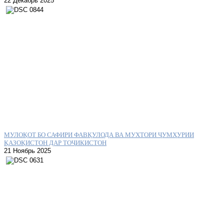
22 Декабрь 2025
МУЛОҚОТ БО САФИРИ ФАВҚУЛОДА ВА МУХТОРИ ҶУМҲУРИИ
ҚАЗОҚИСТОН ДАР ТОҶИКИСТОН
21 Ноябрь 2025