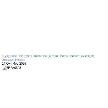
Муаррифии тарҷумаи китоби мондагори Пешвои миллат, муҳтарам
Эмомалӣ Раҳмон
14 Октябрь 2025