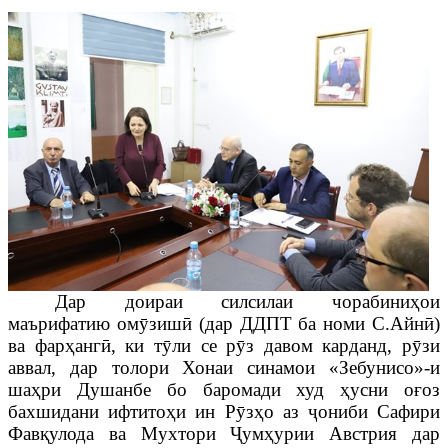
Дар доираи силсилаи чорабиниҳои
маърифатию ом
ӯ
зиш
ӣ
(дар ДДПТ ба номи С.Айн
ӣ
)
ва фарҳанг
ӣ
, ки т
ӯ
ли се р
ӯ
з давом карданд, р
ӯ
зи
аввал, дар толори Хонаи синамои «Зебунисо»-и
шаҳри Душанбе бо баромади худ ҳусни оғоз
бахшидани ифтитоҳи ин Р
ӯ
зҳо аз
ҷ
ониби Сафири
Фавқулода ва Мухтори
Ҷ
умҳурии Австрия дар