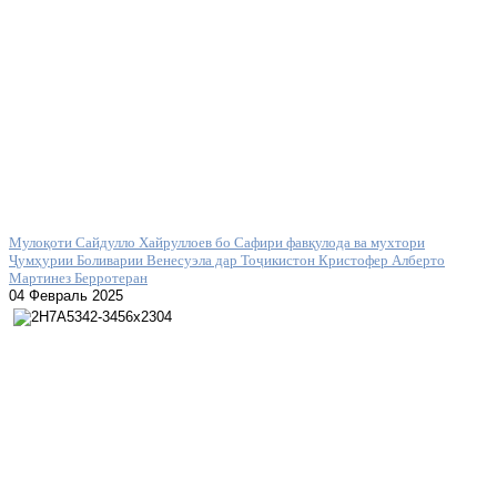
Мулоқоти Сайдулло Хайруллоев бо Сафири фавқулода ва мухтори
Ҷумҳурии Боливарии Венесуэла дар Тоҷикистон Кристофер Алберто
Мартинез Берротеран
04 Февраль 2025