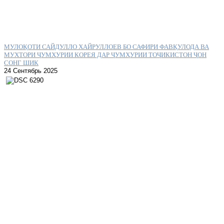
МУЛОҚОТИ САЙДУЛЛО ХАЙРУЛЛОЕВ БО САФИРИ ФАВҚУЛОДА ВА
МУХТОРИ ҶУМҲУРИИ КОРЕЯ ДАР ҶУМҲУРИИ ТОҶИКИСТОН ҶОН
СОНГ ШИК
24 Сентябрь 2025