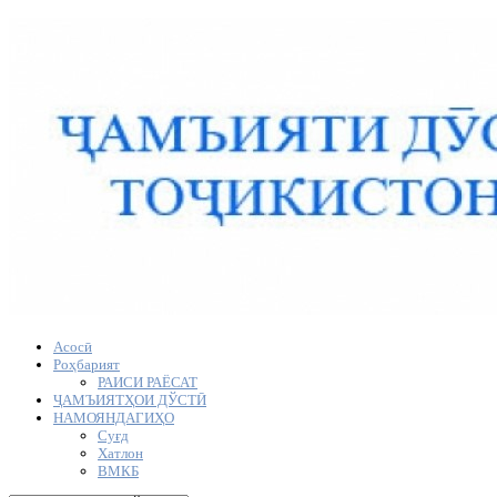
Асосӣ
Роҳбарият
РАИСИ РАЁСАТ
ҶАМЪИЯТҲОИ ДЎСТӢ
НАМОЯНДАГИҲО
Суғд
Хатлон
ВМКБ