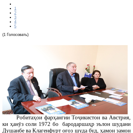
1
2
3
4
5
(1 Голосовать)
Робитаҳои фарҳангии То
ҷ
икистон ва Австрия,
ки ҳан
ӯ
з соли 1972 бо бародаршаҳр эълон шудани
Душанбе ва Клагенфурт оғоз шуда буд, ҳамон замон