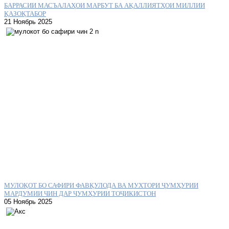
БАРРАСИИ МАСЪАЛАҲОИ МАРБУТ БА АҚАЛЛИЯТҲОИ МИЛЛИИ
ҚАЗОҚТАБОР
21 Ноябрь 2025
МУЛОҚОТ БО САФИРИ ФАВҚУЛОДА ВА МУХТОРИ ҶУМҲУРИИ
МАРДУМИИ ЧИН ДАР ҶУМҲУРИИ ТОҶИКИСТОН
05 Ноябрь 2025