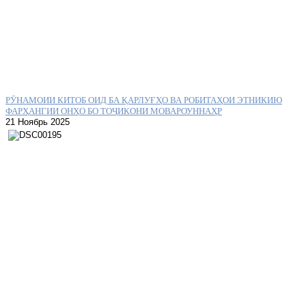
РӮНАМОИИ КИТОБ ОИД БА ҚАРЛУҒҲО ВА РОБИТАҲОИ ЭТНИКИЮ
ФАРҲАНГИИ ОНҲО БО ТОҶИКОНИ МОВАРОУННАҲР
21 Ноябрь 2025