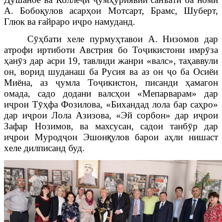
А. Бобоқулов асарҳои Мотсарт, Брамс, Шуберт,
Глюк ва ғайраро и
ҷ
ро намуданд.
С
ӯ
ҳбати хеле пурмуҳтавои А. Низомов дар
атрофи иртиботи Австрия бо То
ҷ
икистони имр
ӯ
за
ҳан
ӯ
з дар асри 19, тавлиди жанри «валс», таҳаввули
он, ворид шуданаш ба Русия ва аз он
ҷ
о ба Осиёи
Миёна, аз
ҷ
умла То
ҷ
икистон, писанди ҳамагон
омада, садо додани валсҳои «Мепарварам» дар
и
ҷ
рои Т
ӯҳ
фа Фозилова, «Бихандад лола бар саҳро»
дар и
ҷ
рои Лола Азизова, «Эй сорбон» дар и
ҷ
рои
Зафар Нозимов, ва махсусан, садои танб
ӯ
р дар
и
ҷ
рои Мурод
ҷ
он Эшон
қ
улов барои аҳли нишаст
хеле дилписанд буд.