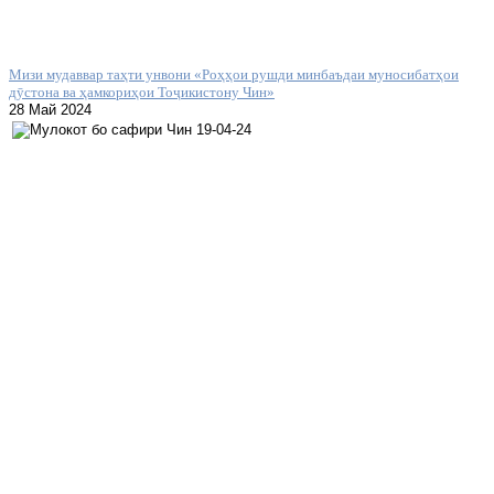
Мизи мудаввар таҳти унвони «Роҳҳои рушди минбаъдаи муносибатҳои
дӯстона ва ҳамкориҳои Тоҷикистону Чин»
28 Май 2024