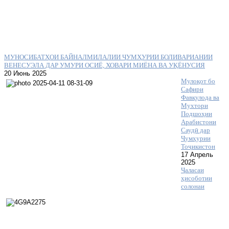
МУНОСИБАТҲОИ БАЙНАЛМИЛАЛИИ ҶУМҲУРИИ БОЛИВАРИАНИИ
ВЕНЕСУЭЛА ДАР УМУРИ ОСИЁ, ХОВАРИ МИЁНА ВА УҚЁНУСИЯ
20 Июнь 2025
Мулоқот бо
Сафири
Фавқулода ва
Мухтори
Подшоҳии
Арабистони
Саудӣ дар
Ҷумҳурии
Тоҷикистон
17 Апрель
2025
Ҷаласаи
ҳисоботии
солонаи