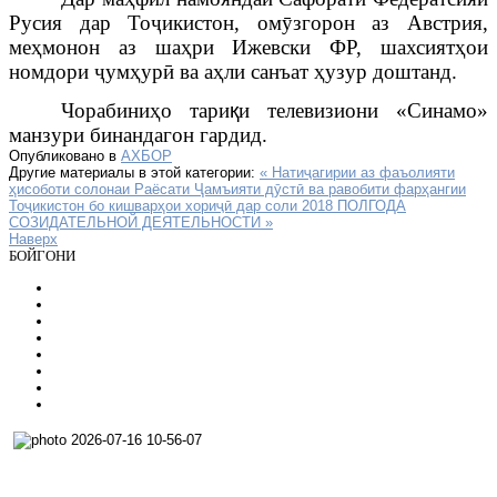
Русия дар То
ҷ
икистон, ом
ӯ
згорон аз Австрия,
ме
ҳ
монон аз ша
ҳ
ри Ижевски ФР, ша
хсиятҳои
номдори ҷумҳурӣ ва аҳли санъат ҳузур доштанд.
Чорабиниҳо тари
қ
и телевизиони «Синамо»
манзури бинандагон гардид.
Опубликовано в
АХБОР
Другие материалы в этой категории:
« Натиҷагирии аз фаъолияти
ҳисоботи солонаи Раёсати Ҷамъияти дӯстӣ ва равобити фарҳангии
Тоҷикистон бо кишварҳои хориҷӣ дар соли 2018
ПОЛГОДА
СОЗИДАТЕЛЬНОЙ ДЕЯТЕЛЬНОСТИ »
Наверх
БОЙГОНИ