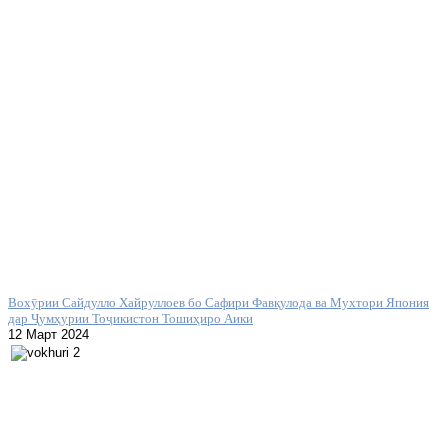
Вохӯрии Сайдулло Хайруллоев бо Сафири Фавқулода ва Мухтори Япония
дар Ҷумҳурии Тоҷикистон Тошиҳиро Аики
12 Март 2024