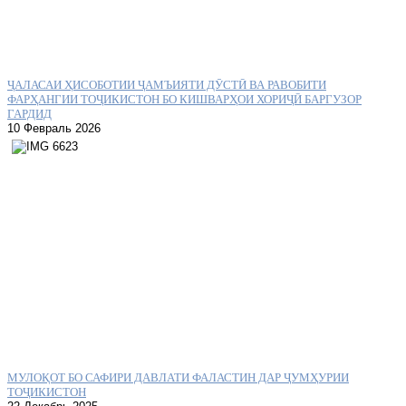
ҶАЛАСАИ ҲИСОБОТИИ ҶАМЪИЯТИ ДӮСТӢ ВА РАВОБИТИ
ФАРҲАНГИИ ТОҶИКИСТОН БО КИШВАРҲОИ ХОРИҶӢ БАРГУЗОР
ГАРДИД
10 Февраль 2026
МУЛОҚОТ БО САФИРИ ДАВЛАТИ ФАЛАСТИН ДАР ҶУМҲУРИИ
ТОҶИКИСТОН