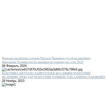
Ҷаласаи ҳисоботии солонаи Раёсати Ҷамъияти дӯстӣ ва равобити
фарҳангии Тоҷикистон бо кишварҳои хориҷӣ дар соли 2023
08 Февраль 2024
ВОХӮРИИ САЙДУЛЛО ХАЙРУЛЛОЕВ БО САФИРИ ҶУМҲУРИИ
ИСЛОМИИ ЭРОН ДАР ҶУМҲУРИИ ТОҶИКИСТОН АЛИРИЗО ҲАҚИҚИЁН
28 Ноябрь 2023