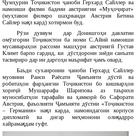
Ҷ
умҳурии То
ҷ
икистон
ҷ
аноби Герхард Сайллер ва
намоиши филми бадеии австриягии «Муҳо
ҷ
ират»
(му
ҳ
тавои филмро ша
ҳ
рванди Австрия Бетина
Сайлер на
қ
л кард) хотирмон буд.
Р
ӯ
зи дуввум дар Донишгоҳи давлатии
ом
ӯ
згории То
ҷ
икистон ба номи С.Айн
ӣ
намоиши
мусаввараҳои рассоми машҳури австрияг
ӣ
Густав
Климт барпо гардид, ки д
ӯ
стдорони зиёди санъати
тасвириро дар ин даргоҳи маърифат
ҷ
амъ овард.
Баъди суханронии
ҷ
аноби Герхард Сайллер
муовини Раиси Раёсати
Ҷ
амъияти д
ӯ
ст
ӣ
ва
робитаҳои фарҳангии То
ҷ
икистон бо кишварҳои
хори
ҷӣ
Мушаррафа Шарипова аз таърихи
муносибат
ҳ
ои тарафайн ва
ҳ
амкор
ӣ
бо Сафорати
Австрия, фаъолияти
Ҷ
амъияти д
ӯ
стии «То
ҷ
икистон
– Германия» на
қ
л карда, намояндагони корпус
и
дипломатӣ ва дигар меҳмонони оли
қ
адрро
хайрама
қ
дам гуфт.