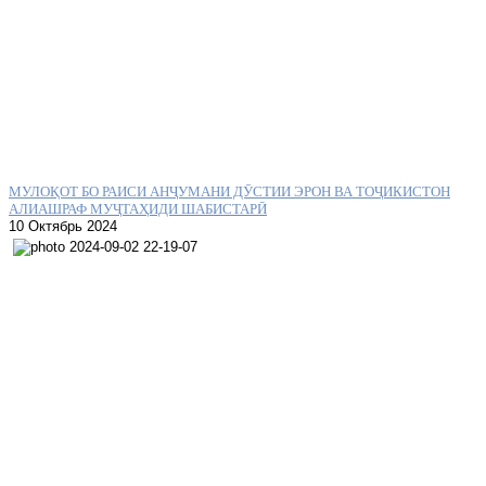
МУЛОҚОТ БО РАИСИ АНҶУМАНИ ДӮСТИИ ЭРОН ВА ТОҶИКИСТОН
АЛИАШРАФ МУҶТАҲИДИ ШАБИСТАРӢ
10 Октябрь 2024