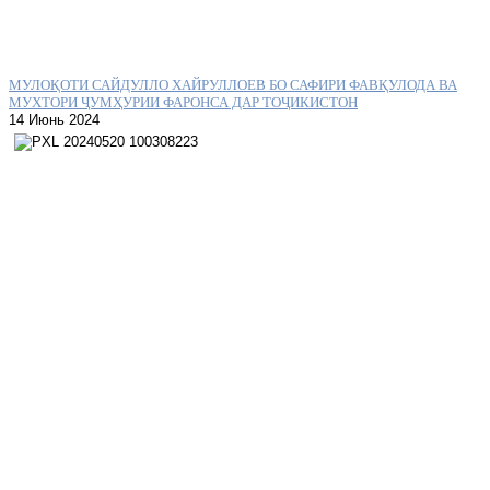
МУЛОҚОТИ САЙДУЛЛО ХАЙРУЛЛОЕВ БО САФИРИ ФАВҚУЛОДА ВА
МУХТОРИ ҶУМҲУРИИ ФАРОНСА ДАР ТОҶИКИСТОН
14 Июнь 2024