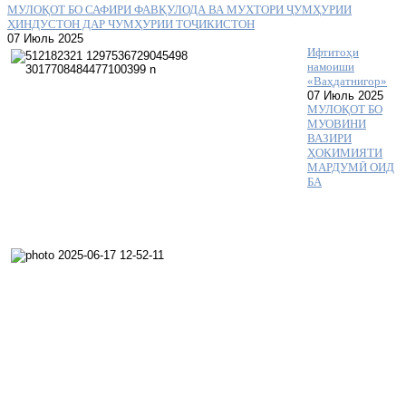
МУЛОҚОТ БО САФИРИ ФАВҚУЛОДА ВА МУХТОРИ ҶУМҲУРИИ
ҲИНДУСТОН ДАР ЧУМҲУРИИ ТОҶИКИСТОН
07 Июль 2025
Ифтитоҳи
намоиши
«Ваҳдатнигор»
07 Июль 2025
МУЛОҚОТ БО
МУОВИНИ
ВАЗИРИ
ҲОКИМИЯТИ
МАРДУМӢ ОИД
БА