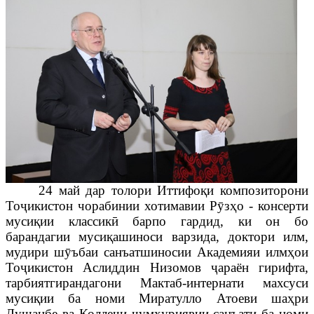
24 май дар толори Иттифоқи композиторони
То
ҷ
икистон чорабинии хотимавии Р
ӯ
зҳо - консерти
мусиқии классик
ӣ
барпо гардид, ки он бо
барандагии мусиқашиноси варзида, доктори илм,
мудири ш
ӯ
ъбаи санъатшиносии Академияи илм
ҳ
ои
То
ҷ
икистон Аслиддин Низомов
ҷ
араён гирифта,
тарбиятгирандагони Мактаб-интернати махсуси
мусиқии ба номи Миратулло Атоеви шаҳри
Душанбе ва Колле
ҷ
и
ҷ
умҳуриявии санъати ба номи