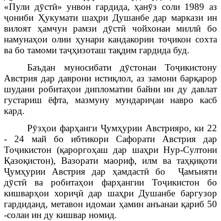
«Пули д
ӯ
ст
ӣ
» унвон гардида, ҳан
ӯ
з соли 1989 аз
ҷ
ониби Ҳукумати шаҳри Душанбе дар маркази ин
вилоят ҳамчун рамзи д
ӯ
ст
ӣ
чойхонаи милл
ӣ
бо
намунаҳои олии ҳунари кандакории то
ҷ
икон сохта
ва бо тамоми та
ҷ
ҳизоташ тақдим гардида буд.
Баъдан муносибати д
ӯ
стонаи То
ҷ
икистону
Австрия дар даврони истиқлол, аз замони барқарор
шудани робитаҳои дипломатии байни ин
ду давлат
густариш ёфта, мазмуну мундари
ҷ
аи навро касб
кард.
Р
ӯ
зҳои фарҳанги
Ҷ
умҳурии Австрияро, ки 22
- 24 май бо ибтикори Сафорати Австрия дар
То
ҷ
икистон (қароргоҳаш дар шаҳри Нур-Султони
Қазоқистон), Вазорати маориф, илм ва таҳқиқоти
Ҷ
умҳурии Австрия дар ҳамдаст
ӣ
бо
Ҷ
амъияти
д
ӯ
ст
ӣ
ва робитаҳои фарҳангии То
ҷ
икистон бо
кишварҳои хори
ҷӣ
дар шаҳри Душанбе баргузор
гардиданд, метавон идомаи ҳамин анъанаи қариб 50
-солаи ин ду кишвар номид.