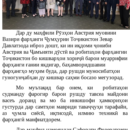
Дар ду маҳфили Р
ӯ
зҳои Австрия муовини
Вазири фарҳанги
Ҷ
умҳурии То
ҷ
икистон Зевар
Давлатзода иброз дошт, ки ин иқдоми
ҷ
ониби
Австрия ва
Ҷ
амъияти д
ӯ
ст
ӣ
ва робитаҳои фарҳангии
То
ҷ
икистон бо кишварҳои хори
ҷӣ
барои муаррифии
фарҳанги ғании якдигар, баҳамворидшавии
фарҳангҳо муҳим буда, дар рушди муносибатҳои
гуногун
ҷ
абҳаи ду кишвар саҳми босазо мегузорад.
Мо муътақид бар онем, ки робитаҳои
судманду фарогир барои рушду тавсеа майдони
васеъ доранд ва мо ба инкишофи ҳамкориҳои
густурда дар самтҳои мавриди тава
ҷҷ
уҳи тарафайн,
аз
ҷ
умла сиёс
ӣ
, иқтисод
ӣ
, илмию техник
ӣ
ва
фарҳанг
ӣ
манфиатдорем.
Дар ма
ҳ
фил намояндаи Сафорати Федератсияи