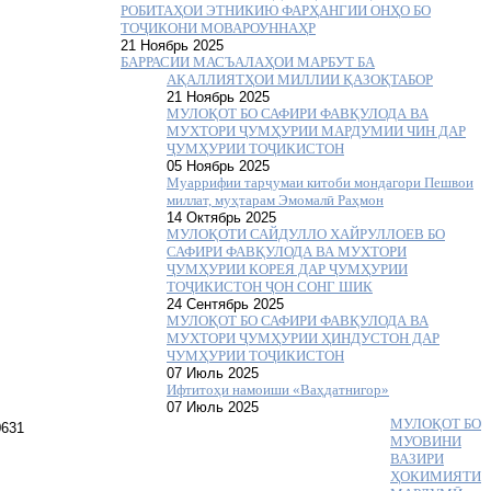
РОБИТАҲОИ ЭТНИКИЮ ФАРҲАНГИИ ОНҲО БО
ТОҶИКОНИ МОВАРОУННАҲР
21 Ноябрь 2025
БАРРАСИИ МАСЪАЛАҲОИ МАРБУТ БА
АҚАЛЛИЯТҲОИ МИЛЛИИ ҚАЗОҚТАБОР
21 Ноябрь 2025
МУЛОҚОТ БО САФИРИ ФАВҚУЛОДА ВА
МУХТОРИ ҶУМҲУРИИ МАРДУМИИ ЧИН ДАР
ҶУМҲУРИИ ТОҶИКИСТОН
05 Ноябрь 2025
Муаррифии тарҷумаи китоби мондагори Пешвои
миллат, муҳтарам Эмомалӣ Раҳмон
14 Октябрь 2025
МУЛОҚОТИ САЙДУЛЛО ХАЙРУЛЛОЕВ БО
САФИРИ ФАВҚУЛОДА ВА МУХТОРИ
ҶУМҲУРИИ КОРЕЯ ДАР ҶУМҲУРИИ
ТОҶИКИСТОН ҶОН СОНГ ШИК
24 Сентябрь 2025
МУЛОҚОТ БО САФИРИ ФАВҚУЛОДА ВА
МУХТОРИ ҶУМҲУРИИ ҲИНДУСТОН ДАР
ЧУМҲУРИИ ТОҶИКИСТОН
07 Июль 2025
Ифтитоҳи намоиши «Ваҳдатнигор»
07 Июль 2025
МУЛОҚОТ БО
МУОВИНИ
ВАЗИРИ
ҲОКИМИЯТИ