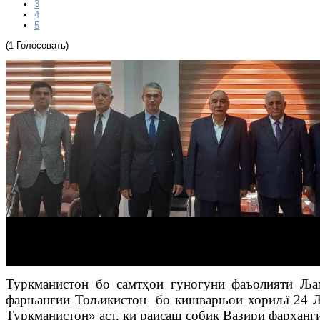
3
4
5
(1 Голосовать)
Туркманистон бо самт
ҳ
ои гуногуни фаъолияти Ља
фарњангии Тољикистон бо кишварњои хориљї 24 Љ
Туркманистон» аст, ки
раисаш соби
қ
Вазири фар
ҳ
анг