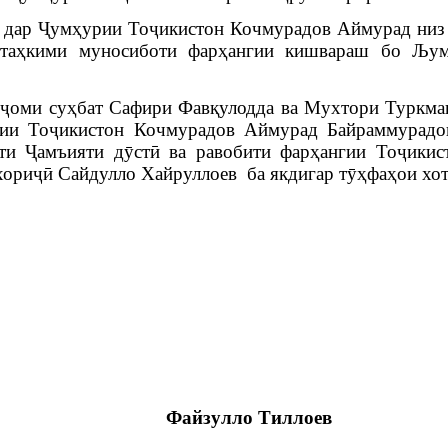
н дар
Ҷ
ум
ҳ
урии
То
ҷ
икисто
н
Кочмурадов Аймурад низ
та
ҳ
кими муносиботи фар
ҳ
ангии кишвараш бо Љу
н
ҷ
оми су
ҳ
бат
Сафири Фав
қ
уло
дда ва Мухтори Туркма
ии
То
ҷ
икисто
н
Кочмурадов Аймурад Байраммурадо
ати
Ҷ
амъияти д
ӯ
ст
ӣ
ва равобити фар
ҳ
ангии То
ҷ
икис
хори
ҷӣ
Сайдулло Хайруллоев
ба якдигар
т
ӯҳ
фа
ҳ
ои
хот
Файзулло Тиллоев