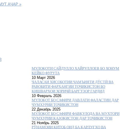
МУТ АҶАР »
Ӣ
МУЛОҚОТИ САЙДУЛЛО ХАЙРУЛЛОЕВ БО ХОНУМ
КЕЙКО ФУРУТА
10 Март 2026
ҶАЛАСАИ ҲИСОБОТИИ ҶАМЪИЯТИ ДӮСТӢ ВА
РАВОБИТИ ФАРҲАНГИИ ТОҶИКИСТОН БО
КИШВАРҲОИ ХОРИҶӢ БАРГУЗОР ГАРДИД
10 Февраль 2026
МУЛОҚОТ БО САФИРИ ДАВЛАТИ ФАЛАСТИН ДАР
ҶУМҲУРИИ ТОҶИКИСТОН
22 Декабрь 2025
МУЛОҚОТ БО САФИРИ ФАВҚУЛОДА ВА МУХТОРИ
ҶУМҲУРИИ ҚАЗОҚИСТОН ДАР ТОҶИКИСТОН
21 Ноябрь 2025
РӮНАМОИИ КИТОБ ОИД БА ҚАРЛУҒҲО ВА