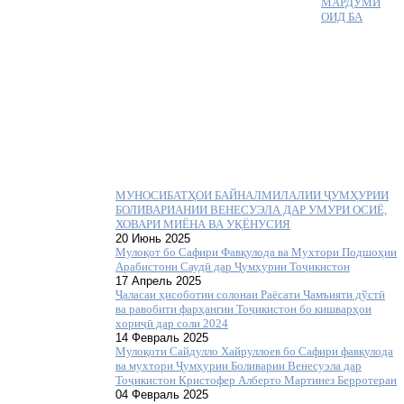
МАРДУМӢ
ОИД БА
МУНОСИБАТҲОИ БАЙНАЛМИЛАЛИИ ҶУМҲУРИИ
БОЛИВАРИАНИИ ВЕНЕСУЭЛА ДАР УМУРИ ОСИЁ,
ХОВАРИ МИЁНА ВА УҚЁНУСИЯ
20 Июнь 2025
Мулоқот бо Сафири Фавқулода ва Мухтори Подшоҳии
Арабистони Саудӣ дар Ҷумҳурии Тоҷикистон
17 Апрель 2025
Ҷаласаи ҳисоботии солонаи Раёсати Ҷамъияти дўстӣ
ва равобити фарҳангии Тоҷикистон бо кишварҳои
хориҷӣ дар соли 2024
14 Февраль 2025
Мулоқоти Сайдулло Хайруллоев бо Сафири фавқулода
ва мухтори Ҷумҳурии Боливарии Венесуэла дар
Тоҷикистон Кристофер Алберто Мартинез Берротеран
04 Февраль 2025