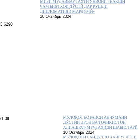
МИЗИ МУДАВВАР ТАҲТИ УНВОНИ «НАҚШИ
ҶАМЪИЯТҲОИ ДӮСТӢ ДАР РУШДИ
ДИПЛОМАТИЯИ МАРДУМӢ»
30 Октябрь 2024
МУЛОҚОТ БО РАИСИ АНҶУМАНИ
ДӮСТИИ ЭРОН ВА ТОҶИКИСТОН
АЛИАШРАФ МУҶТАҲИДИ ШАБИСТАРӢ
10 Октябрь 2024
МУЛОҚОТИ САЙДУЛЛО ХАЙРУЛЛОЕВ