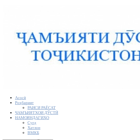
Асосӣ
Роҳбарият
РАИСИ РАЁСАТ
ҶАМЪИЯТҲОИ ДЎСТӢ
НАМОЯНДАГИҲО
Суғд
Хатлон
ВМКБ