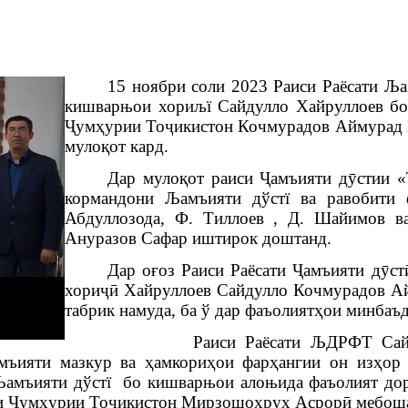
15 ноябри соли 2023
Раиси
Раёсати Ља
кишварњои хориљї Сайдулло Хайруллоев б
Ҷ
ум
ҳ
урии
То
ҷ
икисто
н
Кочмурадов Аймурад Б
муло
қ
от кард.
Дар муло
қ
от
раиси
Ҷ
амъияти д
ӯ
стии
«
кормандони
Љамъияти дўстї ва равобити
Абдуллозода, Ф. Тиллоев , Д. Шайимов в
Ануразов Сафар иштирок доштанд.
Дар
о
ғ
оз
Раиси Раёсати
Ҷ
амъияти
д
ӯ
ст
хори
ҷӣ
Хайруллоев
Сайдулло
Кочмурадов Ай
табрик намуда, ба ў дар фаъолият
ҳ
ои минбаъ
Раиси Раёсати ЉДРФТ Сайдулло
мъияти мазкур ва
ҳ
амкори
ҳ
ои фар
ҳ
ангии он из
ҳ
ор
амъияти дўстї бо кишварњои алоњида фаъолият дор
и
Ҷ
ум
ҳ
урии То
ҷ
икистон
Мирзошо
ҳ
рух
Асрор
ӣ
мебош