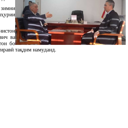
 зимни
м
ҳ
урии
нистон
вич
ва
тон бо
ирав
ӣ
та
қ
дим
намуданд
.