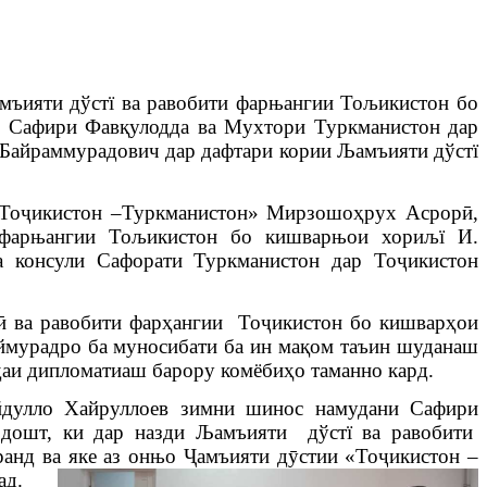
мъияти дўстї ва равобити фарњангии Тољикистон бо
о
Сафири Фав
қ
уло
дда ва Мухтори Туркманистон дар
айраммурадович дар дафтари кории Љамъияти дўстї
То
ҷ
икистон –Туркманистон» Мирзошо
ҳ
рух
Асрор
ӣ
,
 фарњангии Тољикистон бо кишварњои хориљї И.
а консули Сафорати Туркманистон дар То
ҷ
икистон
ӣ
ва
равобити
фар
ҳ
ангии
То
ҷ
икистон
бо
кишвар
ҳ
ои
мурадро ба муносибати ба ин ма
қ
ом таъин шуданаш
даи дипломатиаш барору комёби
ҳ
о таманно кард.
 Хайруллоев зимни шинос намудани Сафири
 дошт, ки дар назди Љамъияти дўстї ва равобити
анд ва яке аз онњо
Ҷ
амъияти д
ӯ
стии
«То
ҷ
икистон –
ад.