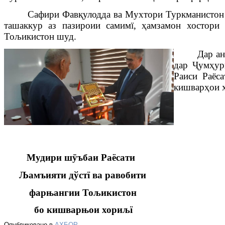
Сафири Фав
қ
уло
дда ва Мухтори Туркманисто
ташаккур аз пазироии самимї,
ҳ
амзамон хостори 
Тољикистон шуд.
Дар а
дар
Ҷ
ум
ҳ
ур
Раиси Раёс
кишвар
ҳ
ои 
Мудири ш
ӯ
ъбаи
Раёсати
Љ
амъияти дўстї ва равобити
фарњангии Тољикистон
бо кишварњои хориљї 
Опубликовано в
АХБОР