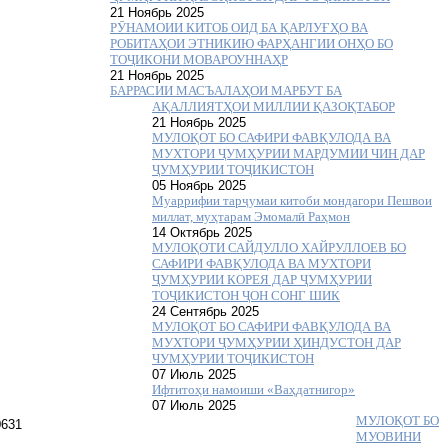
21 Ноябрь 2025
РӮНАМОИИ КИТОБ ОИД БА ҚАРЛУҒҲО ВА
РОБИТАҲОИ ЭТНИКИЮ ФАРҲАНГИИ ОНҲО БО
ТОҶИКОНИ МОВАРОУННАҲР
21 Ноябрь 2025
БАРРАСИИ МАСЪАЛАҲОИ МАРБУТ БА
АҚАЛЛИЯТҲОИ МИЛЛИИ ҚАЗОҚТАБОР
21 Ноябрь 2025
МУЛОҚОТ БО САФИРИ ФАВҚУЛОДА ВА
МУХТОРИ ҶУМҲУРИИ МАРДУМИИ ЧИН ДАР
ҶУМҲУРИИ ТОҶИКИСТОН
05 Ноябрь 2025
Муаррифии тарҷумаи китоби мондагори Пешвои
миллат, муҳтарам Эмомалӣ Раҳмон
14 Октябрь 2025
МУЛОҚОТИ САЙДУЛЛО ХАЙРУЛЛОЕВ БО
САФИРИ ФАВҚУЛОДА ВА МУХТОРИ
ҶУМҲУРИИ КОРЕЯ ДАР ҶУМҲУРИИ
ТОҶИКИСТОН ҶОН СОНГ ШИК
24 Сентябрь 2025
МУЛОҚОТ БО САФИРИ ФАВҚУЛОДА ВА
МУХТОРИ ҶУМҲУРИИ ҲИНДУСТОН ДАР
ЧУМҲУРИИ ТОҶИКИСТОН
07 Июль 2025
Ифтитоҳи намоиши «Ваҳдатнигор»
07 Июль 2025
МУЛОҚОТ БО
МУОВИНИ