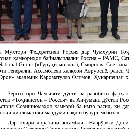
а Мухтори Федератсияи Россия дар Ҷумҳурии Тоҷи
тсияи ҳамкориҳои байналмилалии Россия – РАМС
, Са
National Grop»
(«Гурӯҳи миллӣ»), Смирнова Светлана
оти генералии Ассамблеяи халқҳои Авруосиё, раиси
Ҷ
 Эрон» академик Кароматулло Олимов, Ҳунарпешаи х
Зерсохтори
Ҷамъияти дӯстӣ ва равобити фарҳа
стии «Тоҷикистон – Россия» ва Анҷумани дӯстии Рос
стрия Созишномаҳои ҳамкорӣ ба имзо расид, ки да
воҷи дипломатияи мардумӣ нақши бузург мебозад.
Дар охири чорабинӣ ансамбли «Наврӯз»-и Дони
нишгоҳи Славянии Тоҷикистону Россия ҳунарнамоӣ н