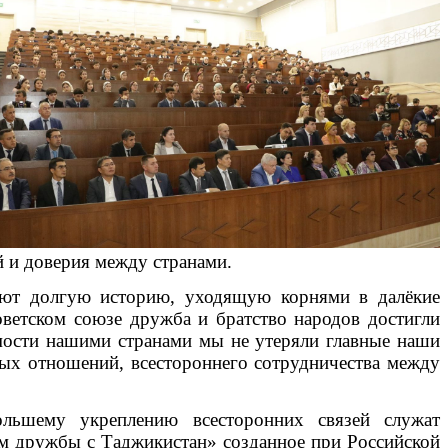
 и доверия между странами.
ют долгую историю, уходящую корнями в далёкие
советском союзе дружба и братство народов достигли
имости нашими странами мы не утеряли главные наши
ых отношений, всестороннего сотрудничества между
льшему укреплению всесторонних связей служат
м дружбы с Таджикистан» созданное при Российской