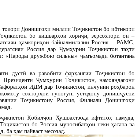
р толори Донишгоҳи миллии Тоҷикистон бо ибтикори
 Тоҷикистон бо кишварҳои хориҷӣ,
зерсохтори он –
иатсияи ҳамкориҳои байналмилалии Россия – РАМС,
дератсияи Россия дар Ҷумҳурии Тоҷикистон
таҳти
ш: «Народ
ы
дружбою сильны»
ҷамъомади ботантана
яти дӯстӣ ва равобити фарҳангии Тоҷикистон бо
и Президенти Ҷумҳурии Тоҷикистон,
намояндагони
 Сафоратҳои ИДМ дар Тоҷикистон, инчунин роҳбарон
ақомоту сохторҳои гуногун, устодону донишҷӯёни
авянии Тоҷикистону Россия, Филиали Донишгоҳи
омад.
ҷикистон Қобилҷон Хушвахтзода ифтитоҳ намуда,
оҷикистон бо Россия муносибатҳои неки ҳасана ва
, ба ҳам пайваст месозад.