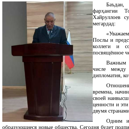
Баъдан
фарҳангии Т
Хайруллоев с
мегардад:
«
Уважаем
Послы и предс
коллеги и со
посвящённое ч
Важным а
числе между 
дипломатия, ко
Отношен
времена, начин
своей наивысш
ценности и эт
двумя странами
Одним и
образующиеся новые общества. Сегодня будет подп