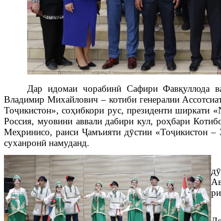
Дар идомаи чорабинӣ
Сафири Фавқуллода в
Владимир Михайлович – котиби генералии
Ассотсиа
Тоҷикистон»
, соҳибкори рус, президенти ширкати «
Россия, муовини аввали дабири кул, роҳбари Котиб
Меҳринисо, раиси Ҷамъияти дӯстии «Тоҷикистон –
суханронӣ намуданд.
дӯ
Ав
ри
До