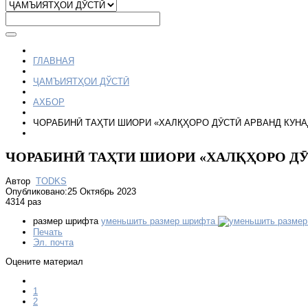
ГЛАВНАЯ
ҶАМЪИЯТҲОИ ДЎСТӢ
АХБОР
ЧОРАБИНӢ ТАҲТИ ШИОРИ «ХАЛҚҲОРО ДӮСТӢ АРВАНД КУНА
ЧОРАБИНӢ ТАҲТИ ШИОРИ «ХАЛҚҲОРО ДӮ
Автор
TODKS
Опубликовано:25 Октябрь 2023
4314 раз
размер шрифта
уменьшить размер шрифта
Печать
Эл. почта
Оцените материал
1
2