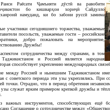
, Раиси
Раёсати Ҷамъияти дӯстӣ ва равобити
оҷикистон бо кишварҳои хориҷӣ Сайдулло
уханронӣ намуданд, ки бо забони руссӣ замима
ые участники сегодняшнего торжества, уважаемые
тавители посольств, уважаемые гости – российские
ратники, добро пожаловать на мероприятие,
ествованию Дружбы!
спектом сотрудничества между странами, в том
Таджикистаном и Россией является народная
торая способствует укреплению международных связей
ие между Россией и нынешним Таджикистаном име
ая с советского периода эти узы укреплялись. При 
ей точки. Отрадно, что в период обретения независ
и узы служат ярким примером крепкой дружбы и тёпл
.
з важных инструментов, способствующих ещё бо
исано Соглашение о сотрудничестве между «Общество