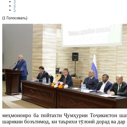
3
4
5
(1 Голосовать)
меҳмононро ба пойтахти Ҷумҳурии Тоҷикистон шаҳ
шарикии боэътимод, ки таърихи тӯлонӣ дорад ва дар 