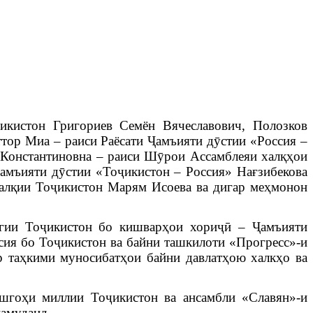
кистон Григориев Семён Вячеславович, Полозков
ттор Миа – раиси Раёсати Ҷамъияти дӯстии
«Россия –
 Константиновна – раиси Шӯрои Ассамблеяи халқҳои
амъияти дӯстии «Тоҷикистон – Россия» Нағзибекова
алқии Тоҷикистон Марям Исоева ва дигар меҳмонон
нгии Тоҷикистон бо кишварҳои хориҷӣ
– Ҷамъияти
сия бо Тоҷикистон ва байни ташкилоти «Прогресс»-и
р таҳкими муносибатҳои байни давлатҳою халкҳо ва
шгоҳи миллии Тоҷикистон ва ансамбли «Славян»-и
амуданд.