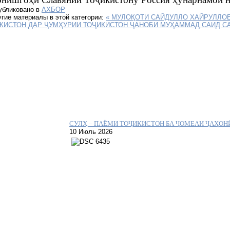
убликовано в
АХБОР
гие материалы в этой категории:
« МУЛОҚОТИ САЙДУЛЛО ХАЙРУЛЛО
КИСТОН ДАР ҶУМҲУРИИ ТОҶИКИСТОН ҶАНОБИ МУҲАММАД САИД 
СУЛҲ – ПАЁМИ ТОҶИКИСТОН БА ҶОМЕАИ ҶАҲОН
10 Июль 2026