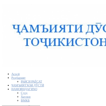
Асосӣ
Роҳбарият
РАИСИ РАЁСАТ
ҶАМЪИЯТҲОИ ДЎСТӢ
НАМОЯНДАГИҲО
Суғд
Хатлон
ВМКБ