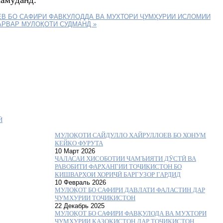
ЕВ БО САФИРИ ФАВҚУЛОДДА ВА МУХТОРИ ҶУМҲУРИИ ИСЛОМИИ
САРВАР
МУЛОҚОТИ СУДМАНД »
Ӣ
МУЛОҚОТИ САЙДУЛЛО ХАЙРУЛЛОЕВ БО ХОНУМ
КЕЙКО ФУРУТА
10 Март 2026
ҶАЛАСАИ ҲИСОБОТИИ ҶАМЪИЯТИ ДӮСТӢ ВА
РАВОБИТИ ФАРҲАНГИИ ТОҶИКИСТОН БО
КИШВАРҲОИ ХОРИҶӢ БАРГУЗОР ГАРДИД
10 Февраль 2026
МУЛОҚОТ БО САФИРИ ДАВЛАТИ ФАЛАСТИН ДАР
ҶУМҲУРИИ ТОҶИКИСТОН
22 Декабрь 2025
МУЛОҚОТ БО САФИРИ ФАВҚУЛОДА ВА МУХТОРИ
ҶУМҲУРИИ ҚАЗОҚИСТОН ДАР ТОҶИКИСТОН