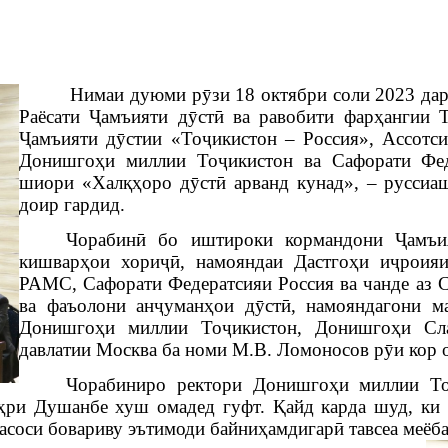
Нимаи дуюми рӯзи 18 октябри соли 2023
да
Раёсати Ҷамъияти дӯстӣ ва равобити фарҳангии
Ҷамъияти дӯстии «Тоҷикистон – Россия», Ассотс
Донишгоҳи миллии Тоҷикистон ва Сафорати Фе
шиори
«Халқҳоро дӯстӣ арванд кунад», – руссиа
доир гардид.
Чорабинӣ бо иштироки кормандони
Ҷамъи
кишварҳои хориҷӣ, намояндаи Дастгоҳи иҷроия
РАМС, Сафорати Федератсияи Россия ва чанде аз
ва фаъолони анҷуманҳои дӯстӣ, намояндагони м
Донишгоҳи миллии Тоҷикистон, Донишгоҳи Сл
давлатии Москва ба номи М.В. Ломоносов рӯи кор 
Чорабиниро ректори Донишгоҳи миллии То
ри Душанбе хуш омадед гуфт. Қайд карда шуд, ки Т
асоси бовариву эътимоди байниҳамдигарӣ тавсеа меёбад