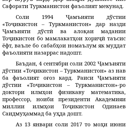
Сафорати Туркманистон фаъолият мекунад.
Соли 1994 Ҷамъияти дўстии
«Тоҷикистон – Туркманистон» дар назди
Ҷамъияти дўстӣ ва алоқаи мадании
Тоҷикистон бо мамлакатҳои хориҷӣ таъсис
ёфт, ваъле бо сабабҳои номаълум як муддат
фаъолияти назаррас надошт.
Баъдан, 4 сентябри соли 2002 Ҷамъияти
дўстии «Тоҷикистон – Туркманистон» аз нав
ба фаъолият о
оз
кард. Раиси Ҷамъияти
ғ
дўстии «Тоҷикистон – Туркманистон»
-ро
доктори
илм
ои
физикаву
математика
,
ҳ
профессор
, ноиби президенти
Академияи
милл
ии
илмҳои Тоҷикистон
Одинаев
Саидму
аммад
ба у
да
дошт
.
ҳ
ҳ
Аз 13 январи соли 2017 то мо
и
июни
ҳ