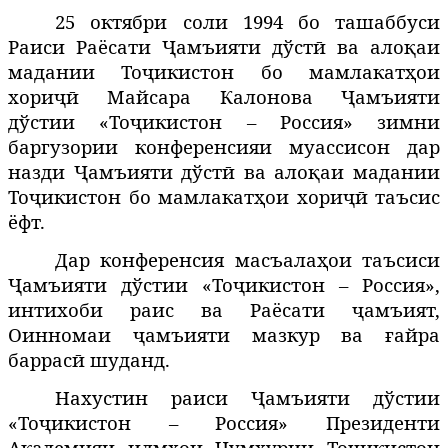
25 октябри соли 1994 бо ташаббуси
Раиси Раёсати Ҷамъияти дўстӣ ва алоқаи
мадании Тоҷикистон бо мамлакатҳои
хориҷӣ Майсара Калонова Ҷамъияти
дўстии «Тоҷикистон – Россия» зимни
баргузории конференсияи муассисон дар
назди Ҷамъияти дўстӣ ва алоқаи мадании
Тоҷикистон бо мамлакатҳои хориҷӣ таъсис
ёфт.
Дар конференсия масъалаҳои таъсиси
Ҷамъияти дўстии «Тоҷикистон – Россия»,
интихоби раис ва Раёсати ҷамъият,
Оинномаи ҷамъияти мазкур ва ғайра
баррасӣ шуданд.
Нахустин раиси Ҷамъияти дўстии
«Тоҷикистон – Россия» Президенти
Академияи илмҳои Ҷумҳурии Тоҷикистон