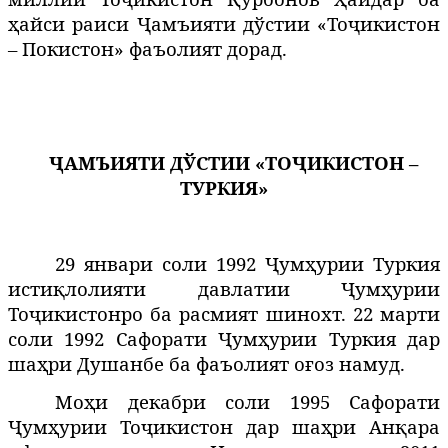
ҷ
Қ
Ҳ
айси
раиси
Ҷамъияти дўстии «Тоҷикистон
ҳ
– Покистон»
фаъолият дорад
.
ҶАМЪИЯТИ ДЎСТИИ «ТОҶИКИСТОН –
ТУРКИЯ»
29 январи соли 1992 Ҷумҳурии Туркия
истиқлолияти давлатии
ум
урии
Ҷ
ҳ
Тоҷикистонро ба расмият шинохт.
22 марти
соли 1992 Сафорати Ҷумҳурии Туркия дар
ша
ри
Душанбе ба фаъолият
о
оз
намуд.
ҳ
ғ
Моҳи декабри соли 1995 Сафорати
Ҷумҳурии Тоҷикистон дар ша
ри
Ан
ара
ҳ
қ