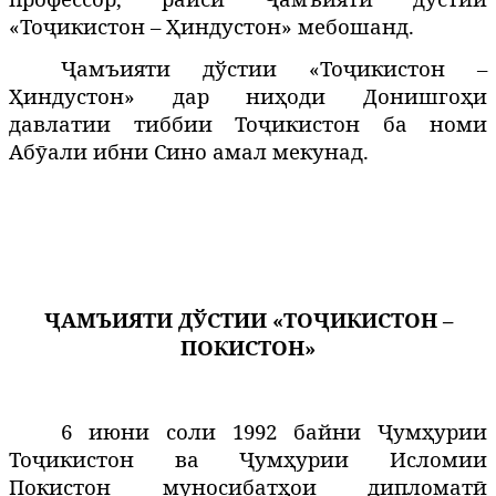
«Тоҷикистон – Ҳиндустон»
мебошанд.
Ҷамъияти дўстии «Тоҷикистон –
Ҳиндустон» дар ниҳоди Донишго
и
ҳ
давлатии
тиббии
То
икистон
ба
номи
ҷ
Аб
али
ибни
Сино
ама
л мекунад.
ӯ
ҶАМЪИЯТИ ДЎСТИИ «ТОҶИКИСТОН –
ПОКИСТОН»
6 июни соли 1992 байни Ҷумҳурии
Тоҷикистон ва Ҷумҳурии Исломии
Покистон муносибатҳои дипломатӣ