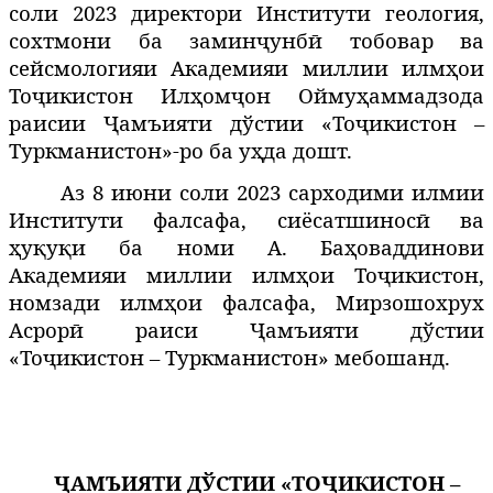
соли
2023
директори Институти геология,
сохтмони ба заминҷунбӣ тобовар ва
сейсмологияи Академияи милл
ии
илмҳои
Тоҷикистон Илҳомҷон Оймуҳаммадзода
раисии Ҷамъияти дўстии «Тоҷикистон –
Туркманистон»-ро ба
у
да
дошт
.
ҳ
Аз 8 июни соли 2023 сарходими илмии
Институти фалсафа, сиёсатшинос
ва
ӣ
у
у
и
ба
номи
А
.
Ба
оваддинов
и
ҳ
қ
қ
ҳ
Академияи
миллии
илм
ои
То
икистон
,
ҳ
ҷ
номзади илм
ои
фалсафа
, Мирзошохрух
ҳ
Асрор
раиси
Ҷамъияти дўстии
ӣ
«Тоҷикистон – Туркманистон» мебошанд.
ҶАМЪИЯТИ ДЎСТИИ «ТОҶИКИСТОН –