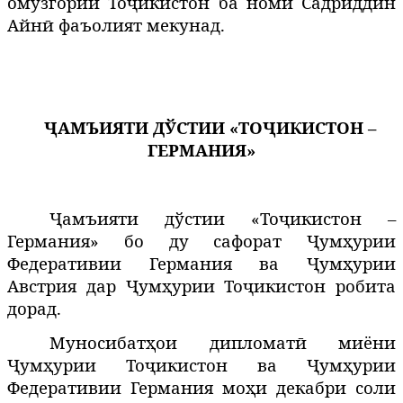
ом
згории
То
икистон
ба номи Садриддин
ӯ
ҷ
Айнӣ фаъолият мекунад.
ҶАМЪИЯТИ ДЎСТИИ «ТОҶИКИСТОН –
ГЕРМАНИЯ»
Ҷамъияти дўстии «Тоҷикистон –
Германия» бо ду сафорат Ҷумҳурии
Федеративии Германия ва Ҷумҳурии
Австрия дар
ум
урии
То
икистон
робита
Ҷ
ҳ
ҷ
дорад.
Муносибатҳои дипломатӣ миёни
Ҷумҳурии Тоҷикистон ва Ҷумҳурии
Федеративии Германия моҳи декабри соли