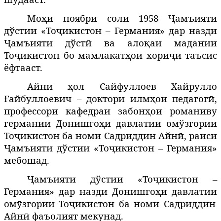
Моҳи ноябри соли 1958 Ҷамъияти
дўстии «Тоҷикистон – Германия» дар назди
Ҷамъияти дўстӣ ва алоқаи мадании
Тоҷикистон бо мамлакатҳои хориҷӣ таъсис
ёфтааст.
Айни ҳол Сайфуллоев Хайрулло
айбуллоевич
–
доктори илм
ои
педагог
,
Ғ
ҳ
ӣ
профессор
и кафедраи забонҳои романиву
германии Донишгоҳи давлатии омўзгории
Тоҷикистон ба номи Садриддин Айнӣ
, раиси
Ҷамъияти дўстии «Тоҷикистон – Германия»
мебошад.
Ҷамъияти дўстии «Тоҷикистон –
Германия»
дар назди
Донишго
и
давлатии
ҳ
ом
згории
То
икистон
ба номи Садриддин
ӯ
ҷ
Айнӣ фаъолият мекунад.