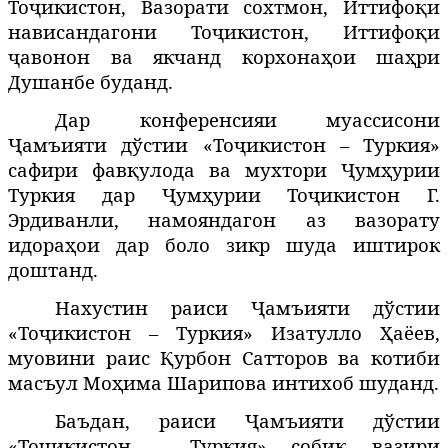
Тоҷикистон, Вазорати сохтмон, Иттифоқи
нависандагони То
икистон
, Иттифоқи
ҷ
ҷавонон ва якчанд корхонаҳои шаҳри
Душанбе буданд.
Дар конференсияи муассисони
Ҷамъияти дўстии «Тоҷикистон – Туркия»
сафири фавқулода ва мухтори Ҷумҳурии
Туркия дар Ҷумҳурии Тоҷикистон Г.
Эрдиванли, намояндагон аз вазорату
идораҳои дар боло зикр шуда иштирок
доштанд.
Нахустин раиси Ҷамъияти дўстии
«Тоҷикистон – Туркия» Изатулло Ҳаёев,
муовини раис Қурбон Сатторов ва котиби
масъул Моҳима Шарипова интихоб шуданд.
Баъдан, раиси Ҷамъияти дўстии
«Тоҷикистон – Туркия» соби
в
азири
қ