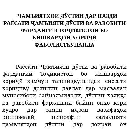
ҶАМЪИЯТ
Ҳ
ОИ ДЎСТИИ ДАР НАЗДИ
РАЁСАТИ ҶАМЪИЯТИ ДЎСТӢ ВА РАВОБИТИ
ФАРҲАНГИИ ТОҶИКИСТОН БО
КИШВАР
Ҳ
ОИ ХОРИҶӢ
ФАЪОЛИЯТКУНАНДА
Раёсати Ҷамъияти дўстӣ ва равобити
фарҳангии Тоҷикистон бо кишварҳои
хориҷӣ ҳамчун ташвиқкунандаи сиёсати
хориҷиву дохилии давлат дар масъалаи
муносиботи байналмилалӣ, дўстии халқҳо
ва равобити фарҳангии байни онҳо кори
худро дар самти иҷрои вазифаҳои
оинномавӣ, пешрафти фаъолияти
ҷамъиятҳои дўстии дар доираи он