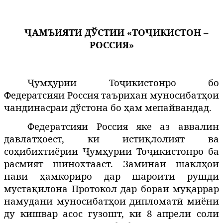
ҶАМЪИЯТИ ДЎСТИИ «ТОҶИКИСТОН –
РОССИЯ»
Ҷумҳурии Тоҷикистонро бо
Федератсияи Россия таърихан муносибатҳои
чандинасраи дўстона бо ҳам мепайвандад.
Федератсияи Россия яке аз аввалин
давлатҳоест, ки истиқлолият ва
соҳибихтиёрии Ҷумҳурии Тоҷикистонро ба
расмият шинохтааст. Заминаи шаклҳои
нави ҳамкориро дар шароити рушди
мустақилона Протокол дар бораи муқаррар
намудани муносибатҳои дипломатӣ миёни
ду кишвар асос гузошт, ки 8 апрели соли