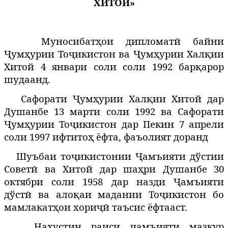
ХИТОЙ»
Муносибатҳои дипломатӣ байни
Ҷумҳурии Тоҷикистон ва Ҷумҳурии Халқии
Хитой 4 январи соли соли 1992 барқарор
шудаанд.
Сафорати Ҷумҳурии Халқии Хитой дар
Душанбе 13 марти соли 1992 ва Сафорати
Ҷумҳурии Тоҷикистон дар Пекин 7 апрели
соли 1997 ифтитоҳ ёфта, фаъолият доранд
Шуъбаи тоҷикистонии Ҷамъияти дўстии
Советӣ ва Хитой дар шаҳри Душанбе 30
октябри соли 1958 дар назди Ҷамъияти
дўстӣ ва алоқаи мадании Тоҷикистон бо
мамлакатҳои хориҷӣ таъсис ёфтааст.
Нахустин раиси
амъияти мазкур
ҷ