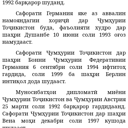
1992 барқарор шуданд.
Сафорати Германия яке аз аввалин
намояндагии хориҷӣ дар Ҷумҳурии
Тоҷикистон буда, фаъолияти худро дар
ша
ри
Душанбе 10 июни соли 1993 оғоз
ҳ
намудааст.
Сафорати Ҷумҳурии Тоҷикистон дар
шаҳри Бонни Ҷумҳурии Федеративии
Германия 6 сентябри соли 1994 ифтито
ҳ
гардида
, соли 1999 ба шаҳри Берлин
инти
ол
дода
шудааст
.
қ
Муносибатҳои дипломатӣ миёни
Ҷумҳурии Тоҷикистон ва Ҷумҳурии Австрия
25 марти соли 1992 барқарор гардидаанд.
Сафорати Ҷумҳурии Тоҷикистон дар
ша
ри
ҳ
Вена моҳи декабри соли 1997 кушода
шудааст.