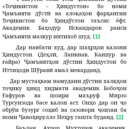
«Тоҷикистон – Ҳиндустон» бо номи
Ҷамъияти дўстӣ ва алоқаҳои фарҳангии
Тоҷикистон бо Ҳиндўстон таъсис ёфт.
Академик Баҳодур Искандаров раиси
Ҷамъияти мазкур интихоб шуд.
[1]
Дар навбати худ, дар шаҳрҳои калони
Ҳиндустон (Деҳлӣ, Ланкнав, Канпур ва
ғайра) Ҷамъиятҳои дўстии Ҳиндустон бо
Иттиҳоди Шўравӣ амал мекарданд.
Дар мустаҳкам намудани дўстии халқҳои
тоҷику ҳинд хидмати академик Бобоҷон
Ғафуров ва шоири маъруф Мирзо
Турсунзода басе калон аст. Онҳо дар он ҷо
обрўи бузург соҳиб ва сазовори ҷоизаи ба
номи Ҷавоҳирулло Неҳру гашта буданд.
[2]
Баъдан,
Аҳрор Мухторов
академик,