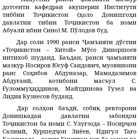
дотсенти кафедраи акушерии Институти
тиббии Тоҷикистон (
оло
Донишго
и
ҳ
ҳ
давлатии
тибии
То
икистон
ба
номи
ҷ
Абуал
ибни
Сино
) М. Пўлодов буд.
ӣ
Дар соли 1990 раиси Ҷамъияти дўстии
«Тоҷикистон – Хитой» Мўсо Диноршоев
интихоб шуданд. Баъдан, раиси
амъияти
ҷ
мазкур Носиров Юсуф Саидович, муовинони
раис Соҳибов Абдуназар, Мамадазимов
Абдуғанӣ, котибони масъул С.
Ғуломмуҳиддинов, Майтдинова Гузел ва
Лидия Кузнесов буданд.
Дар солҳои баъд
, собиқ ректорони
ӣ
Донишкадаи давлатии забонҳои
Тоҷикистон ба номи С. Улуғзода – Носирҷон
Салим
, Хуршедҷон Зиёев, Идигул Та
о
ӣ
ғ
осимзода
– раиси Кумитаи кор бо занон ва