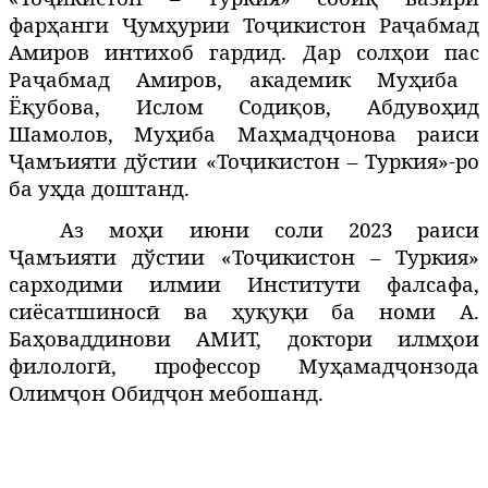
фарҳанги Ҷумҳурии Тоҷикистон Раҷабмад
Амиров интихоб гардид. Дар сол
ои
пас
ҳ
Ра
абмад
Амиров, академик Муҳиба
ҷ
Ёқубова, Ислом Содиқов, Абдувоҳид
Шамолов,
Муҳиба Маҳмадҷонова
раиси
Ҷамъияти дўстии «Тоҷикистон – Туркия»-ро
ба
у
да
доштанд
.
ҳ
Аз мо
и
июни
соли
2023
раиси
ҳ
Ҷамъияти дўстии «Тоҷикистон – Туркия»
сарходими илмии Институти фалсафа,
сиёсатшинос
ва
у
у
и
ба
номи
А
.
ӣ
ҳ
қ
қ
Ба
оваддинови АМИТ,
доктори илм
о
и
ҳ
ҳ
филолог
,
профессор Му
амад
онзода
ӣ
ҳ
ҷ
Олим
он
Обид
он
мебошанд.
ҷ
ҷ