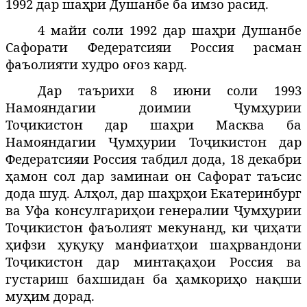
1992 дар шаҳри Душанбе ба имзо расид.
4 майи соли 1992 дар шаҳри Душанбе
Сафорати Федератсияи Россия
расман
фаъолияти худро оғоз кард.
Дар таърихи 8 июни соли 1993
Намояндагии доимии Ҷумҳурии
Тоҷикистон дар шаҳри Масква ба
Намояндагии Ҷумҳурии Тоҷикистон дар
Федератсияи Россия табдил дода, 18 декабри
ҳамон сол дар заминаи он Сафорат таъсис
дода шуд. Алҳол, дар шаҳрҳои Екатеринбург
ва Уфа консулгариҳои генералии Ҷумҳурии
Тоҷикистон фаъолият мекунанд, ки ҷиҳати
ҳифзи ҳуқуқу манфиатҳои шаҳрвандони
Тоҷикистон дар минтақаҳои Россия ва
густариш бахшидан ба ҳамкориҳо нақши
муҳим дорад.