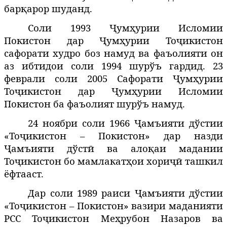
барқарор шуданд.
Соли 1993 Ҷумҳурии Исломии
Покистон дар Ҷумҳурии Тоҷикистон
сафорати худро боз намуд ва фаъолияти он
аз ибтидои соли 1994 шурўъ гардид. 23
феврали соли 2005 Сафорати Ҷумҳурии
Тоҷикистон дар Ҷумҳурии Исломии
Покистон ба фаъолият шурўъ намуд.
24 ноябри соли 1966 Ҷамъияти дўстии
«Тоҷикистон – Покистон» дар назди
Ҷамъияти дўстӣ ва алоқаи мадании
Тоҷикистон бо мамлакатҳои хориҷӣ ташкил
ёфтааст.
Дар соли 1989 раиси Ҷамъияти дўстии
«Тоҷикистон – Покистон» вазири маданияти
РСС Тоҷикистон Меҳрубон Назаров ва