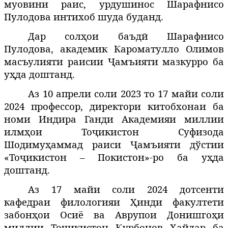
муовини раис, урдушинос Шарафнисо
Пулодова интихоб шуда буданд.
Дар сол
ои
баъд
Шарафнисо
ҳ
ӣ
Пулодова, академик Кароматулло Олимов
масъулияти раисии Ҷамъияти мазкурро ба
у
да
доштанд
.
ҳ
Аз 10 апрели соли 2023 то 17 майи соли
2024
профессор, директори китобхонаи ба
номи Индира Ганди Академияи миллии
илм
ои
То
икистон
С
уф
изода
ҳ
ҷ
Шодиму
аммад
раиси Ҷамъияти дўстии
ҳ
«Тоҷикистон – Покистон»-ро ба
у
да
ҳ
доштанд
.
Аз 17 майи соли 2024
дотсенти
кафедраи филологияи
инди
факултети
Ҳ
забон
ои
Осиё
ва
Аврупои
Донишго
и
ҳ
ҳ
миллии
То
икистон
урбонов
айдар
ба