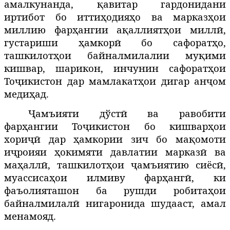
амалкунанда, қавитар гардонидани
иртибот бо иттиҳодияҳо ва марказҳои
миллию фарҳангии ақаллиятҳои миллӣ,
густариши ҳамкорӣ бо сафоратҳо,
ташкилотҳои байналмилалии муқими
кишвар, шарикон, инчунин сафоратҳои
Тоҷикистон дар мамлакатҳои дигар анҷом
медиҳад.
Ҷамъияти дўстӣ ва равобити
фарҳангии Тоҷикистон бо кишварҳои
хориҷӣ дар ҳамкории зич бо мақомоти
иҷроияи ҳокимяти давлатии марказӣ ва
маҳаллӣ, ташкилотҳои ҷамъиятию сиёсӣ,
муассисаҳои илмиву фарҳангӣ, ки
фаъолияташон ба рушди робитаҳои
байналмилалӣ нигаронида шудааст, амал
менамояд.