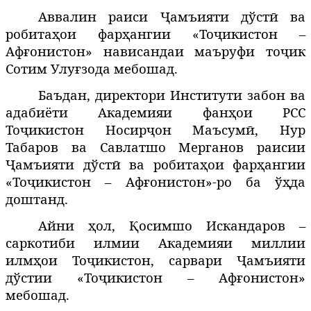
Аввалин раиси Ҷамъияти дўстӣ ва
робитаҳои фарҳангии «Тоҷикистон –
Афғонистон» нависандаи маъруфи тоҷик
Сотим Улуғзода мебошад.
Баъдан, директори Институти забон ва
адабиёти Академияи фанҳои РСС
Тоҷикистон Носирҷон Маъсумӣ, Нур
Табаров ва Савлатшо Мерганов раисии
Ҷамъияти дўстӣ ва робитаҳои фарҳангии
«Тоҷикистон – Афғонистон»-ро ба ўҳда
доштанд.
Айни ҳол, Қосимшо Искандаров –
саркотиби илмии Академияи миллии
илмҳои Тоҷикистон, сарвари Ҷамъияти
дўстии «Тоҷикистон – Афғонистон»
мебошад.