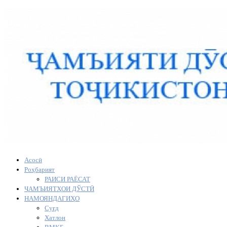
Асосӣ
Роҳбарият
РАИСИ РАЁСАТ
ҶАМЪИЯТҲОИ ДЎСТӢ
НАМОЯНДАГИҲО
Суғд
Хатлон
ВМКБ