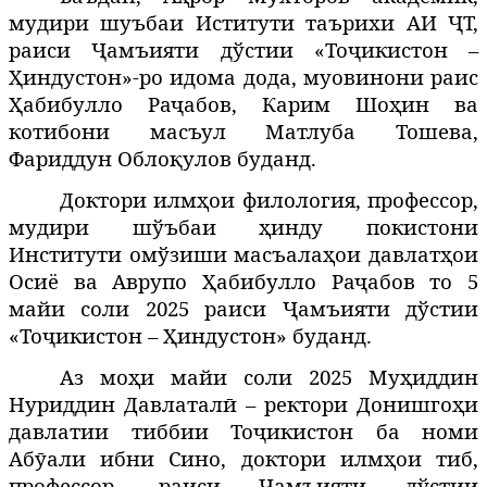
мудири шуъбаи Иститути таърихи АИ
Ҷ
Т,
раиси
Ҷамъияти дўстии «Тоҷикистон –
Ҳиндустон»-ро
идома дода, муовинони раис
Ҳабибулло Раҷабов,
Карим Шоҳин ва
котибони масъул Матлуба Тошева,
Фариддун Облоқулов
буданд.
Доктори илмҳои филология, профессор,
мудири шўъбаи ҳинду покистони
Институти омўзиши масъалаҳои давлатҳои
Осиё ва Аврупо Ҳабибулло Раҷабов то 5
майи соли 2025 раиси
Ҷамъияти дўстии
«Тоҷикистон – Ҳиндустон»
буданд.
Аз мо
и
майи
соли
2025
Му
иддин
ҳ
ҳ
Нуриддин Давлатал
–
ректори Донишго
и
ӣ
ҳ
давлатии тиббии То
икистон ба номи
ҷ
Аб
али ибни Сино, доктори илм
ои тиб,
ӯ
ҳ
профессор, раиси
Ҷамъияти дўстии