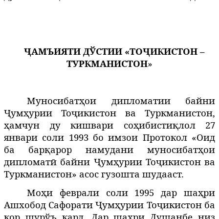
ҶАМЪИЯТИ ДЎСТИИ «ТОҶИКИСТОН –
ТУРКМАНИСТОН
»
Муносибатҳои дипломатии байни
Ҷумҳурии Тоҷикистон ва Туркманистон,
ҳамчун ду кишвари соҳибистиқлол 27
январи соли 1993 бо имзои Протокол «Оид
ба барқарор намудани муносибатҳои
дипломатӣ байни Ҷумҳурии Тоҷикистон ва
Туркманистон» асос гузошта шудааст.
Моҳи феврали соли 1995 дар ша
ри
ҳ
Ашхобод Сафорати Ҷумҳурии Тоҷикистон ба
кор шурўъ кард. Дар ша
ри
Душанбе низ
ҳ