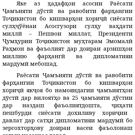
Яке аз ҳадафҳои асосии Раёсати
Ҷамъияти дўстӣ ва равобити фарҳангии
Тоҷикистон бо кишварҳои хориҷӣ сиёсати
сулҳҷўёнаи Асосгузори сулҳу ваҳдати
миллӣ – Пешвои миллат, Президенти
Ҷумҳурии Тоҷикистон муҳтарам Эмомалӣ
Раҳмон ва фаъолият дар доираи арзишҳои
миллию фарҳангӣ ва дипломатияи
мардумӣ мебошад.
Раёсати
Ҷамъияти дўстӣ ва равобити
фарҳангии Тоҷикистон бо кишварҳои
хориҷӣ
якҷоя бо намояндагии
амъият
о
и
ҷ
ҳ
д
ст
дар вилоятҳо ва 25
амъияти дўстии
ӯ
ӣ
ҷ
дар наздаш фаъолиятдошта,
и
ати
ҷ
ҳ
пешбурди сиёсати дохиливу хориҷии
давлат дар сатҳи дипломатияи мардумӣ бо
зерсохторҳову доираи васеи фаъолонаш