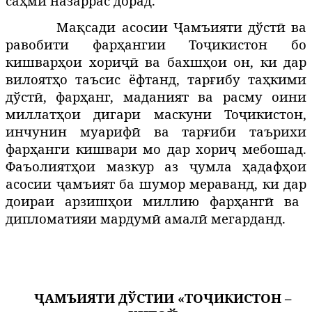
саҳми назаррас дорад.
Мақсади асосии Ҷамъияти дўстӣ ва
равобити фарҳангии Тоҷикистон бо
кишварҳои хориҷӣ ва бахшҳои он, ки дар
вилоятҳо таъсис ёфтанд, тарғибу таҳкими
дўстӣ, фарҳанг, маданият ва расму оини
миллатҳои дигари маскуни Тоҷикистон,
инчунин муариф
ва тарғиби таърихи
ӣ
фарҳанги кишвари мо дар хориҷ мебошад.
Фаъолият
о
и мазкур аз
умла
адаф
ои
ҳ
ҷ
ҳ
ҳ
асосии
амъият
ба
шумор
мераванд
,
ки
дар
ҷ
доираи арзишҳои миллию фарҳангӣ ва
дипломатияи мардумӣ амал
мегарданд.
ӣ
ҶАМЪИЯТИ ДЎСТИИ «ТОҶИКИСТОН –