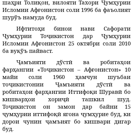
шаҳри Толиқон, вилояти Тахори Ҷумҳурии
Исломии Афғонистон соли 1996 ба фаъолият
шурўъ намуда буд.
Ифтитоҳи бинои нави Сафорати
Ҷумҳурии Тоҷикистон дар Ҷумҳурии
Исломии Афғонистон 25 октябри соли 2010
ба вуқўъ пайваст.
Ҷамъияти дўстӣ ва робитаҳои
фарҳангии «Тоҷикистон – Афғонистон» 10
майи соли 1960 ҳамчун шуъбаи
тоҷикистонии Ҷамъияти дўстӣ ва
робитаҳои фарҳангии Иттифоқи Шуравӣ бо
кишварҳои хориҷӣ ташкил шуд.
Тоҷикистон он замон дар байни 15
ҷумҳурии иттифоқӣ ягона ҷумҳурие буд, ки
дорои чунин ҷамъият бо кишвари дигар
буд.