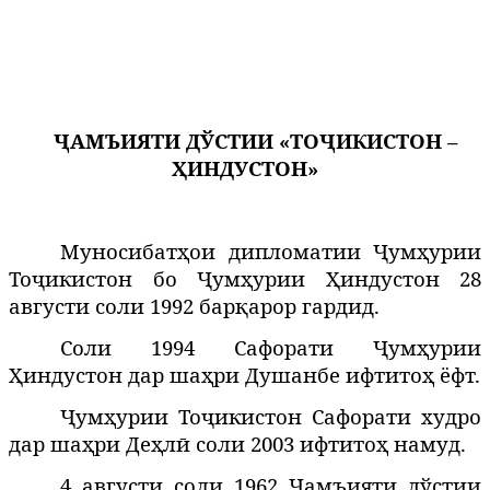
ҶАМЪИЯТИ ДЎСТИИ «ТОҶИКИСТОН –
ҲИНДУСТОН»
Муносибатҳои дипломатии Ҷумҳурии
Тоҷикистон бо Ҷумҳурии Ҳиндустон 28
августи соли 1992 барқарор гардид.
Соли 1994 Сафорати Ҷумҳурии
Ҳиндустон дар шаҳри Душанбе ифтитоҳ ёфт.
Ҷумҳурии Тоҷикистон Сафорати худро
дар шаҳри Деҳлӣ соли 2003 ифтитоҳ намуд.
4 августи соли 1962 Ҷамъияти дўстии