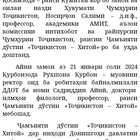
Қ
оилаи назди
укумати
ум
урии
Ҳ
Ҷ
ҳ
То
икистон
,
Носир
он
Салим
– д.и.ф.,
ҷ
ҷ
ӣ
профессор, академики АМИТ, аъзои
комиссияи интихобот ва райпурсии
ум
урии
То
икистон
, раисии
Ҷамъияти
Ҷ
ҳ
ҷ
дўстии «Тоҷикистон – Хитой»-ро ба
у
да
ҳ
доштанд
.
Айни
замон
аз
21 январи
соли 2024
урбонзода
Рухшон
а
урбон
– муовини
Қ
Қ
ректор оид ба робитаҳои байналмилали
ДДОТ ба номи Садриддин Айнӣ,
доктори
илм
ои
филолог
,
профессор,
раиси
ҳ
ӣ
Ҷамъияти дўстии «Тоҷикистон – Хитой»
мебошад.
Ҷамъияти дўстии «Тоҷикистон –
Хитой» дар ни
оди
Донишго
и
давлатии
ҳ
ҳ