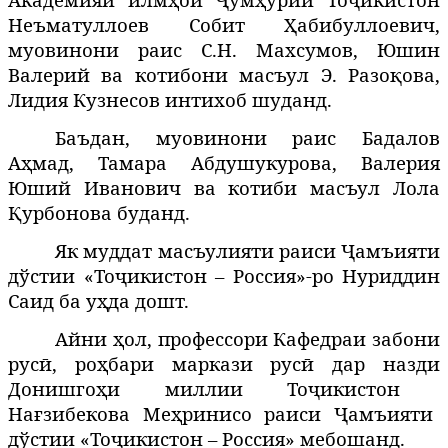
Неъматуллоев Собит Ҳабибуллоевич,
муовинони раис С.Н. Махсумов, Юшин
Валерий ва котибони масъул Э. Разоқова,
Лидия Кузнесов интихоб шуданд.
Баъдан, муовинони раис Бадалов
Аҳмад, Тамара Абдушукурова, Валерия
Юший Иванович ва котиби масъул Лола
Қурбонова буданд.
Як муддат масъулияти раиси Ҷамъияти
дўстии «Тоҷикистон – Россия»
-ро Нуриддин
Саид ба
у
да
дошт
.
ҳ
Айни ҳол,
профессори Кафедраи забони
рус
,
ро
бари
маркази
рус
дар
назди
ӣ
ҳ
ӣ
Донишго
и
миллии
То
икистон
ҳ
ҷ
На
зибекова
Ме
ринисо
раиси Ҷамъияти
ғ
ҳ
дўстии «Тоҷикистон – Россия» мебошанд.