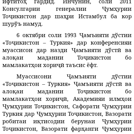
ифтитоҳ гардид.
Инчунин
,
соли 2011
Консулгарии генералии Ҷумҳурии
Тоҷикистон дар шаҳри Истамбул ба кор
шурўъ намуд.
6 октябри соли 1993 Ҷамъияти дўстии
«Тоҷикистон – Туркия» дар конференсияи
муассисон дар назди Ҷамъияти дўстӣ ва
алоқаи мадании Тоҷикистон бо
мамлакатҳои хориҷӣ таъсис ёфт.
Муассисони Ҷамъияти дўстии
«Тоҷикистон – Туркия» Ҷамъияти дўстӣ ва
алоқаи мадании Тоҷикистон бо
мамлакатҳои хориҷӣ, Академияи илмҳои
Ҷумҳурии Тоҷикистон, Сафорати Ҷумҳурии
Туркия дар Ҷумҳурии Тоҷикистон, Вазорати
робитаи иқтисодии берунаи Ҷумҳурии
Тоҷикистон, Вазорати фарҳанги Ҷумҳурии