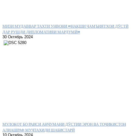
МИЗИ МУДАВВАР ТАҲТИ УНВОНИ «НАҚШИ ҶАМЪИЯТҲОИ ДӮСТӢ
ДАР РУШДИ ДИПЛОМАТИЯИ МАРДУМӢ»
30 Октябрь 2024
МУЛОҚОТ БО РАИСИ АНҶУМАНИ ДӮСТИИ ЭРОН ВА ТОҶИКИСТОН
АЛИАШРАФ МУҶТАҲИДИ ШАБИСТАРӢ
10 Октябрь 2024