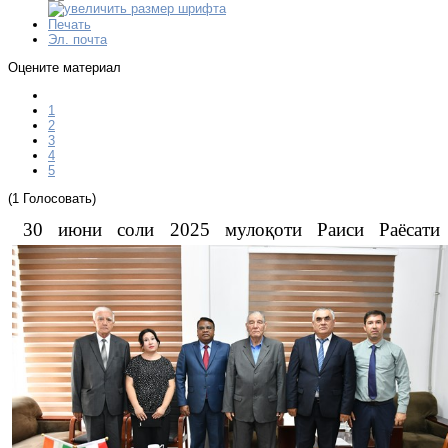
Печать
Эл. почта
Оцените материал
1
2
3
4
5
(1 Голосовать)
30 июни соли 2025 мулоқоти Раиси Раёсати