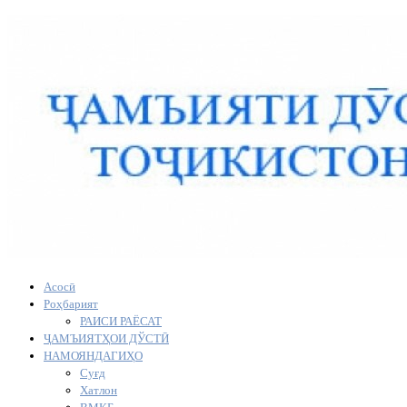
Асосӣ
Роҳбарият
РАИСИ РАЁСАТ
ҶАМЪИЯТҲОИ ДЎСТӢ
НАМОЯНДАГИҲО
Суғд
Хатлон
ВМКБ