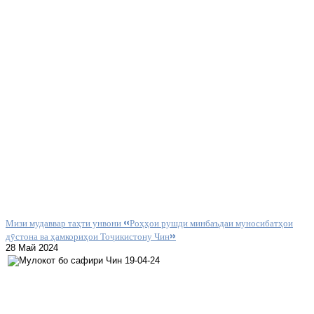
Мизи мудаввар таҳти унвони «Роҳҳои рушди минбаъдаи муносибатҳои
дӯстона ва ҳамкориҳои Тоҷикистону Чин»
28 Май 2024