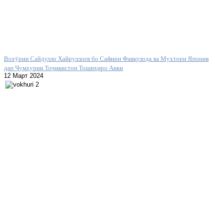
Вохӯрии Сайдулло Хайруллоев бо Сафири Фавқулода ва Мухтори Япония
дар Ҷумҳурии Тоҷикистон Тошиҳиро Аики
12 Март 2024