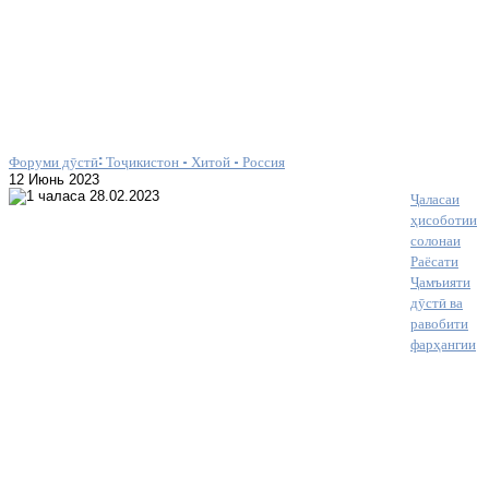
Форуми дӯстӣ: Тоҷикистон – Хитой – Россия
12 Июнь 2023
Ҷаласаи
ҳисоботии
солонаи
Раёсати
Ҷамъияти
дӯстӣ ва
равобити
фарҳангии