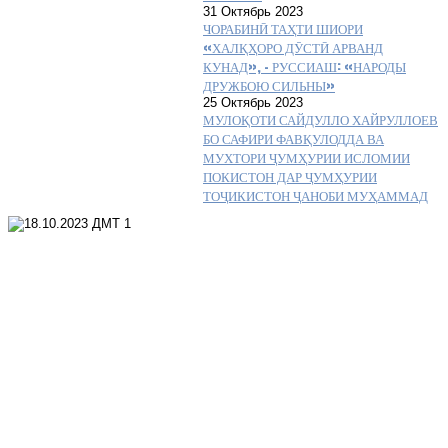
31 Октябрь 2023
ЧОРАБИНӢ ТАҲТИ ШИОРИ
«ХАЛҚҲОРО ДӮСТӢ АРВАНД
КУНАД», – РУССИАШ: «НАРОДЫ
ДРУЖБОЮ СИЛЬНЫ»
25 Октябрь 2023
МУЛОҚОТИ САЙДУЛЛО ХАЙРУЛЛОЕВ
БО САФИРИ ФАВҚУЛОДДА ВА
МУХТОРИ ҶУМҲУРИИ ИСЛОМИИ
ПОКИСТОН ДАР ҶУМҲУРИИ
ТОҶИКИСТОН ҶАНОБИ МУҲАММАД