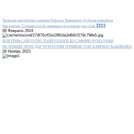
Ҷаласаи ҳисоботии солонаи Раёсати Ҷамъияти дӯстӣ ва равобити
фарҳангии Тоҷикистон бо кишварҳои хориҷӣ дар соли 2023
08 Февраль 2024
ВОХӮРИИ САЙДУЛЛО ХАЙРУЛЛОЕВ БО САФИРИ ҶУМҲУРИИ
ИСЛОМИИ ЭРОН ДАР ҶУМҲУРИИ ТОҶИКИСТОН АЛИРИЗО ҲАҚИҚИЁН
28 Ноябрь 2023