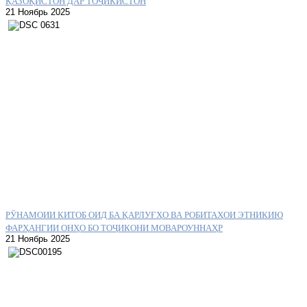
ҚАЗОҚИСТОН ДАР ТОҶИКИСТОН
21 Ноябрь 2025
РӮНАМОИИ КИТОБ ОИД БА ҚАРЛУҒҲО ВА РОБИТАҲОИ ЭТНИКИЮ
ФАРҲАНГИИ ОНҲО БО ТОҶИКОНИ МОВАРОУННАҲР
21 Ноябрь 2025