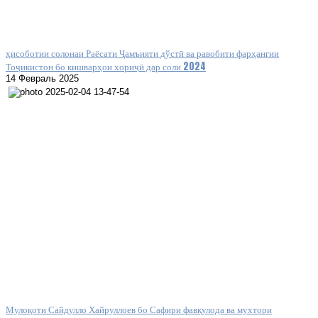
ҳисоботии солонаи Раёсати Ҷамъияти дўстӣ ва равобити фарҳангии
Тоҷикистон бо кишварҳои хориҷӣ дар соли 2024
14 Февраль 2025
Мулоқоти Сайдулло Хайруллоев бо Сафири фавқулода ва мухтори