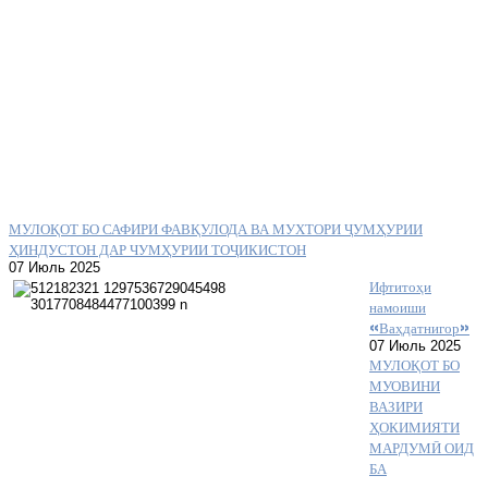
МУЛОҚОТ БО САФИРИ ФАВҚУЛОДА ВА МУХТОРИ ҶУМҲУРИИ
ҲИНДУСТОН ДАР ЧУМҲУРИИ ТОҶИКИСТОН
07 Июль 2025
Ифтитоҳи
намоиши
«Ваҳдатнигор»
07 Июль 2025
МУЛОҚОТ БО
МУОВИНИ
ВАЗИРИ
ҲОКИМИЯТИ
МАРДУМӢ ОИД
БА