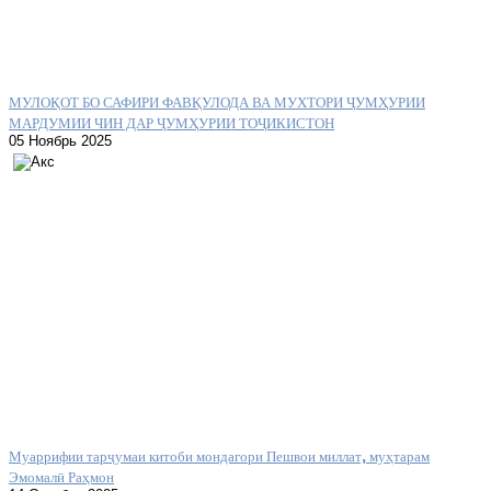
МУЛОҚОТ БО САФИРИ ФАВҚУЛОДА ВА МУХТОРИ ҶУМҲУРИИ
МАРДУМИИ ЧИН ДАР ҶУМҲУРИИ ТОҶИКИСТОН
05 Ноябрь 2025
Муаррифии тарҷумаи китоби мондагори Пешвои миллат, муҳтарам
Эмомалӣ Раҳмон