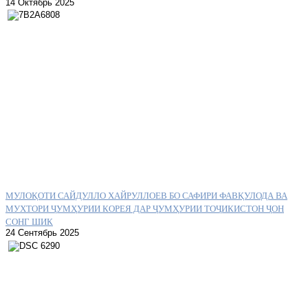
14 Октябрь 2025
МУЛОҚОТИ САЙДУЛЛО ХАЙРУЛЛОЕВ БО САФИРИ ФАВҚУЛОДА ВА
МУХТОРИ ҶУМҲУРИИ КОРЕЯ ДАР ҶУМҲУРИИ ТОҶИКИСТОН ҶОН
СОНГ ШИК
24 Сентябрь 2025