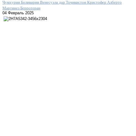
Ҷумҳурии Боливарии Венесуэла дар Тоҷикистон Кристофер Алберто
Мартинез Берротеран
04 Февраль 2025