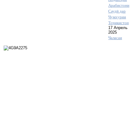
Арабистони
Саудӣ дар
Ҷумҳурии
Тоҷикистон
17 Апрель
2025
Ҷаласаи