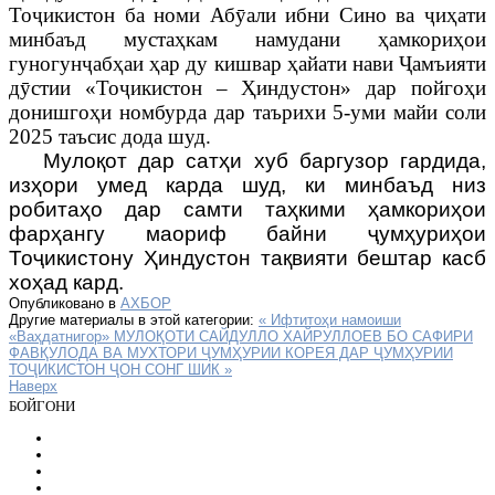
Тоҷикистон ба номи Абӯали ибни Сино ва ҷиҳати
минбаъд мустаҳкам намудани ҳамкориҳои
гуногунҷабҳаи ҳар ду кишвар ҳайати нави Ҷамъияти
дӯстии «Тоҷикистон – Ҳиндустон» дар пойгоҳи
донишгоҳи номбурда дар таърихи 5-уми майи соли
2025 таъсис дода шуд.
Мулоқот дар сатҳи хуб баргузор гардида,
изҳори умед карда шуд, ки минбаъд низ
робитаҳо дар самти таҳкими ҳамкориҳои
фарҳангу маориф байни ҷумҳуриҳои
Тоҷикистону Ҳиндустон тақвияти бештар касб
хоҳад кард.
Опубликовано в
АХБОР
Другие материалы в этой категории:
« Ифтитоҳи намоиши
«Ваҳдатнигор»
МУЛОҚОТИ САЙДУЛЛО ХАЙРУЛЛОЕВ БО САФИРИ
ФАВҚУЛОДА ВА МУХТОРИ ҶУМҲУРИИ КОРЕЯ ДАР ҶУМҲУРИИ
ТОҶИКИСТОН ҶОН СОНГ ШИК »
Наверх
БОЙГОНИ