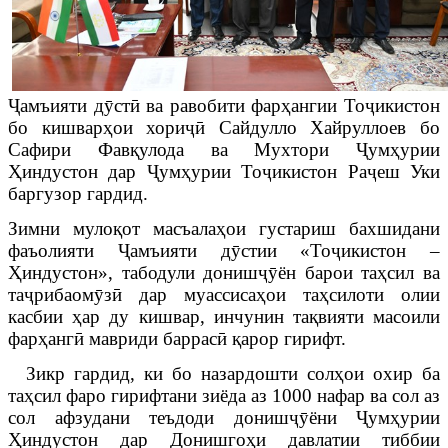
Ҷамъияти дӯстӣ ва равобити фарҳангии Тоҷикистон
бо кишварҳои хориҷӣ Сайдулло Хайруллоев бо
Сафири Фавқулода ва Мухтори
Ҷумҳурии
Ҳиндустон дар Ҷумҳурии Тоҷикистон
Раҷеш Уки
баргузор гардид.
Зимни мулоқот масъалаҳои густариш бахшидани
фаъолияти Ҷамъияти дӯстии «Тоҷикистон –
Ҳиндустон», табодули донишҷӯён барои таҳсил ва
таҷрибаомӯзӣ дар муассисаҳои таҳсилоти олии
касбии ҳар ду кишвар, инчунин тақвияти масоили
фарҳангӣ мавриди баррасӣ қарор гирифт.
Зикр гардид, ки бо назардошти солҳои охир ба
таҳсил фаро гирифтани зиёда аз 1000 нафар ва сол аз
сол афзудани теъдоди донишҷӯёни Ҷумҳурии
Ҳиндустон дар Донишгоҳи давлатии тиббии