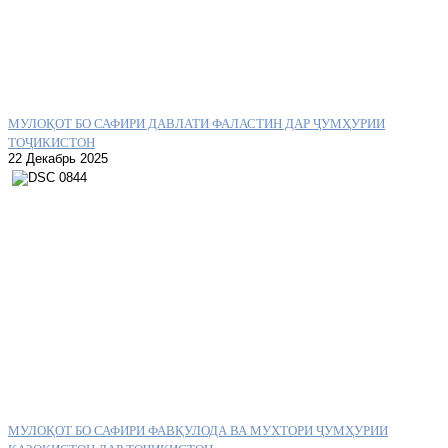
МУЛОҚОТ БО САФИРИ ДАВЛАТИ ФАЛАСТИН ДАР ҶУМҲУРИИ
ТОҶИКИСТОН
22 Декабрь 2025
МУЛОҚОТ БО САФИРИ ФАВҚУЛОДА ВА МУХТОРИ ҶУМҲУРИИ