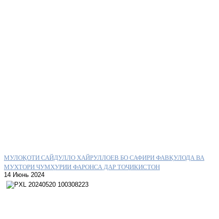
МУЛОҚОТИ САЙДУЛЛО ХАЙРУЛЛОЕВ БО САФИРИ ФАВҚУЛОДА ВА
МУХТОРИ ҶУМҲУРИИ ФАРОНСА ДАР ТОҶИКИСТОН
14 Июнь 2024