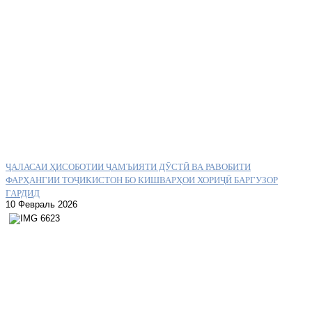
ҶАЛАСАИ ҲИСОБОТИИ ҶАМЪИЯТИ ДӮСТӢ ВА РАВОБИТИ
ФАРҲАНГИИ ТОҶИКИСТОН БО КИШВАРҲОИ ХОРИҶӢ БАРГУЗОР
ГАРДИД
10 Февраль 2026