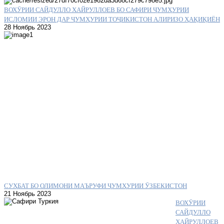
ВОХӮРИИ САЙДУЛЛО ХАЙРУЛЛОЕВ БО САФИРИ ҶУМҲУРИИ
ИСЛОМИИ ЭРОН ДАР ҶУМҲУРИИ ТОҶИКИСТОН АЛИРИЗО ҲАҚИҚИЁН
28 Ноябрь 2023
СУҲБАТ БО ОЛИМОНИ МАЪРУФИ ҶУМҲУРИИ ӮЗБЕКИСТОН
21 Ноябрь 2023
ВОХӮРИИ
САЙДУЛЛО
ХАЙРУЛЛОЕВ