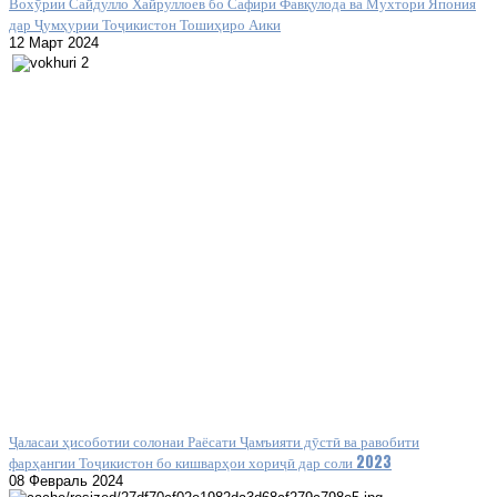
Вохӯрии Сайдулло Хайруллоев бо Сафири Фавқулода ва Мухтори Япония
дар Ҷумҳурии Тоҷикистон Тошиҳиро Аики
12 Март 2024
Ҷаласаи ҳисоботии солонаи Раёсати Ҷамъияти дӯстӣ ва равобити
фарҳангии Тоҷикистон бо кишварҳои хориҷӣ дар соли 2023
08 Февраль 2024