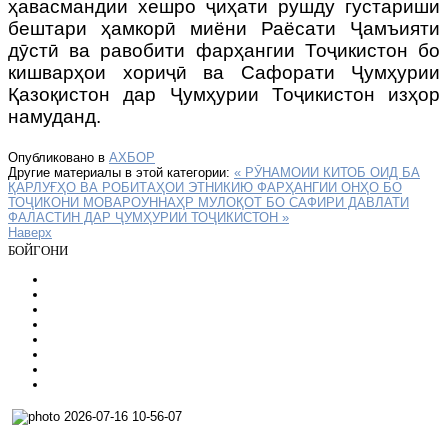
ҳавасмандии хешро ҷиҳати рушду густариши
бештари ҳамкорӣ миёни Раёсати Ҷамъияти
дӯстӣ ва равобити фарҳангии Тоҷикистон бо
кишварҳои хориҷӣ ва Сафорати Ҷумҳурии
Қазоқистон дар Ҷумҳурии Тоҷикистон изҳор
намуданд.
Опубликовано в
АХБОР
Другие материалы в этой категории:
« РӮНАМОИИ КИТОБ ОИД БА
ҚАРЛУҒҲО ВА РОБИТАҲОИ ЭТНИКИЮ ФАРҲАНГИИ ОНҲО БО
ТОҶИКОНИ МОВАРОУННАҲР
МУЛОҚОТ БО САФИРИ ДАВЛАТИ
ФАЛАСТИН ДАР ҶУМҲУРИИ ТОҶИКИСТОН »
Наверх
БОЙГОНИ