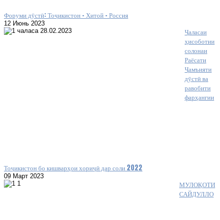
Форуми дӯстӣ: Тоҷикистон – Хитой – Россия
12 Июнь 2023
Ҷаласаи
ҳисоботии
солонаи
Раёсати
Ҷамъияти
дӯстӣ ва
равобити
фарҳангии
Тоҷикистон бо кишварҳои хориҷӣ дар соли 2022
09 Март 2023
МУЛОҚОТИ
САЙДУЛЛО