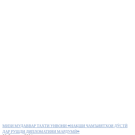
МИЗИ МУДАВВАР ТАҲТИ УНВОНИ «НАҚШИ ҶАМЪИЯТҲОИ ДӮСТӢ
ДАР РУШДИ ДИПЛОМАТИЯИ МАРДУМӢ»