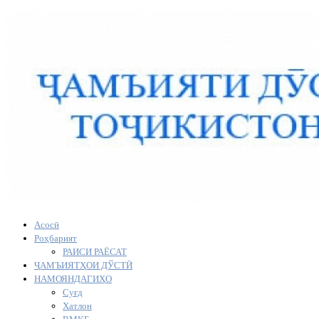
Асосӣ
Роҳбарият
РАИСИ РАЁСАТ
ҶАМЪИЯТҲОИ ДЎСТӢ
НАМОЯНДАГИҲО
Суғд
Хатлон
ВМКБ