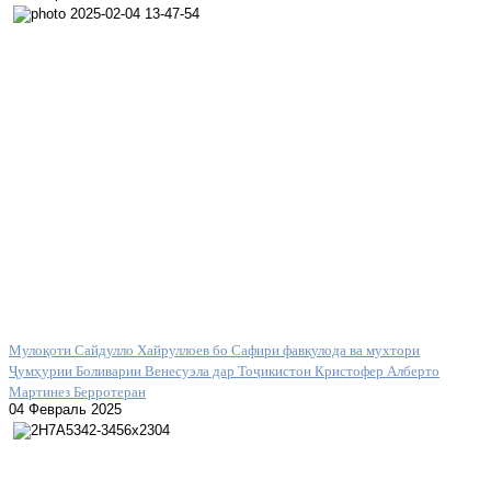
Мулоқоти Сайдулло Хайруллоев бо Сафири фавқулода ва мухтори
Ҷумҳурии Боливарии Венесуэла дар Тоҷикистон Кристофер Алберто
Мартинез Берротеран
04 Февраль 2025