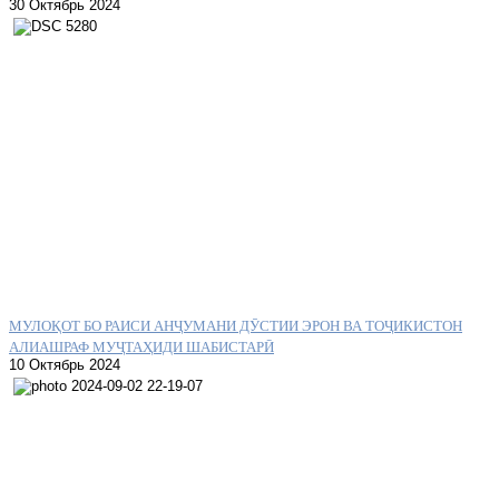
30 Октябрь 2024
МУЛОҚОТ БО РАИСИ АНҶУМАНИ ДӮСТИИ ЭРОН ВА ТОҶИКИСТОН
АЛИАШРАФ МУҶТАҲИДИ ШАБИСТАРӢ
10 Октябрь 2024