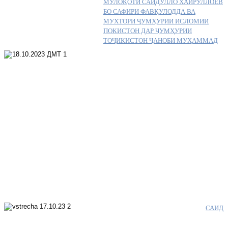
МУЛОҚОТИ САЙДУЛЛО ХАЙРУЛЛОЕВ
БО САФИРИ ФАВҚУЛОДДА ВА
МУХТОРИ ҶУМҲУРИИ ИСЛОМИИ
ПОКИСТОН ДАР ҶУМҲУРИИ
ТОҶИКИСТОН ҶАНОБИ МУҲАММАД
САИД