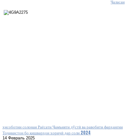
Ҷаласаи
ҳисоботии солонаи Раёсати Ҷамъияти дўстӣ ва равобити фарҳангии
Тоҷикистон бо кишварҳои хориҷӣ дар соли 2024
14 Февраль 2025