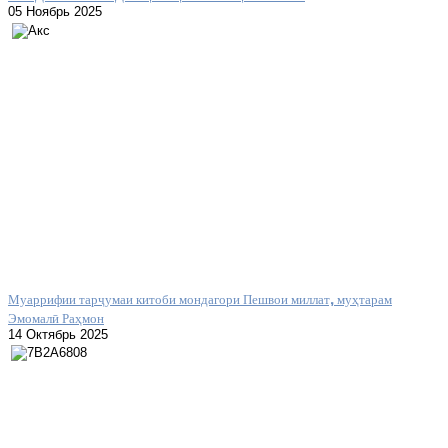
05 Ноябрь 2025
Муаррифии тарҷумаи китоби мондагори Пешвои миллат, муҳтарам
Эмомалӣ Раҳмон
14 Октябрь 2025