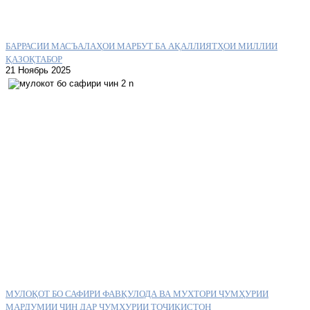
БАРРАСИИ МАСЪАЛАҲОИ МАРБУТ БА АҚАЛЛИЯТҲОИ МИЛЛИИ
ҚАЗОҚТАБОР
21 Ноябрь 2025
МУЛОҚОТ БО САФИРИ ФАВҚУЛОДА ВА МУХТОРИ ҶУМҲУРИИ
МАРДУМИИ ЧИН ДАР ҶУМҲУРИИ ТОҶИКИСТОН