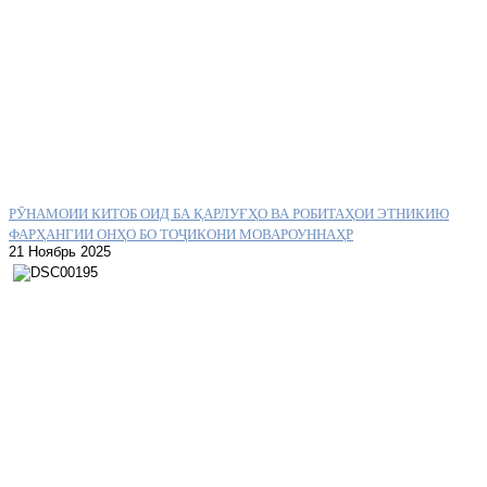
РӮНАМОИИ КИТОБ ОИД БА ҚАРЛУҒҲО ВА РОБИТАҲОИ ЭТНИКИЮ
ФАРҲАНГИИ ОНҲО БО ТОҶИКОНИ МОВАРОУННАҲР
21 Ноябрь 2025