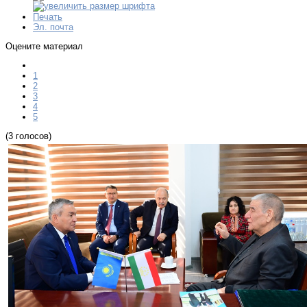
Печать
Эл. почта
Оцените материал
1
2
3
4
5
(3 голосов)