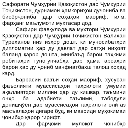
Сафорати Ҷумҳурии Қазоқистон дар Ҷумҳурии
Тоҷикистон,
дурнамои ҳамкориҳои дучониба ва
бисёрҷониба дар соҳаҳои маориф, илм,
фарҳанг маълумоти мухтасар дод.
Сафири фавқулода ва мухтори Ҷумҳурии
Қазоқистон дар Ҷумҳурии Тоҷикистон
Валихан
Туреханов низ изҳор дошт, ки муносибатҳои
дипломатии ҳар ду давлат дар сатҳи ниҳоят
баланд қарор дошта, минбаъд барои таҳкими
робитаҳои гуногунҷабҳа дар ҳама арсаҳои
барои ҳар ду ҷониб манфиатбахш талош хоҳад
кард.
Баррасии вазъи соҳаи маориф, хусусан
фаъолияти муассисаҳои таҳсилоти умумии
ақаллиятҳои миллии ҳар ду кишвар, таъмини
онҳо ба адабиёти таълимӣ, табодули
донишҷӯён дар муассисаҳои таҳсилоти олӣ аз
масъалаҳои дигаре буд, ки мавриди муҳокимаи
ҷонибҳо қарор гирифт.
Дар фарҷоми мулоқот ҷонибҳо