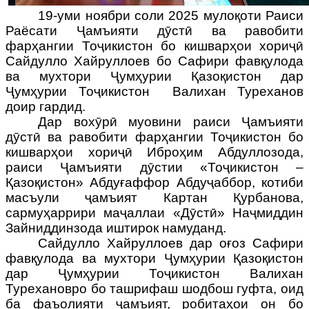
19-уми ноябри соли 2025 мулоқоти Раиси
Раёсати Ҷамъияти дӯстӣ ва равобити
фарҳангии Тоҷикистон бо кишварҳои хориҷӣ
Сайдулло Хайруллоев бо Сафири фавқулода
ва мухтори Ҷумҳурии Қазоқистон дар
Ҷумҳурии Тоҷикистон
Валихан Туреханов
доир гардид.
Дар вохӯрӣ муовини раиси Ҷамъияти
дӯстӣ ва равобити фарҳангии Тоҷикистон бо
кишварҳои хориҷӣ Иброҳим Абдуллозода,
раиси Ҷамъияти дӯстии «Тоҷикистон –
Қазоқистон» Абдуғаффор Абдуҷаббор, котиби
масъули ҷамъият Картан Қурбанова,
сармуҳаррири маҷаллаи «Дӯстӣ» Наҷмиддин
Зайниддинзода иштирок намуданд.
Сайдулло Хайруллоев дар оғоз Сафири
фавқулода ва мухтори Ҷумҳурии Қазоқистон
дар Ҷумҳурии Тоҷикистон
Валихан
Турехановро
бо ташрифаш шодбош гуфта, оид
ба фаъолияти ҷамъият, робитаҳои он бо