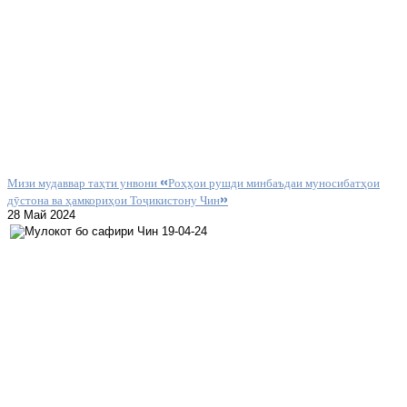
Мизи мудаввар таҳти унвони «Роҳҳои рушди минбаъдаи муносибатҳои
дӯстона ва ҳамкориҳои Тоҷикистону Чин»
28 Май 2024