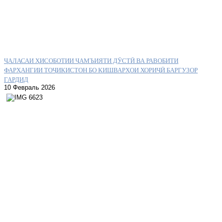
ҶАЛАСАИ ҲИСОБОТИИ ҶАМЪИЯТИ ДӮСТӢ ВА РАВОБИТИ
ФАРҲАНГИИ ТОҶИКИСТОН БО КИШВАРҲОИ ХОРИҶӢ БАРГУЗОР
ГАРДИД
10 Февраль 2026