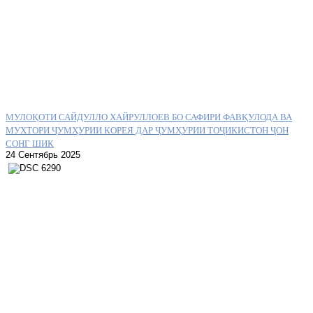
МУЛОҚОТИ САЙДУЛЛО ХАЙРУЛЛОЕВ БО САФИРИ ФАВҚУЛОДА ВА
МУХТОРИ ҶУМҲУРИИ КОРЕЯ ДАР ҶУМҲУРИИ ТОҶИКИСТОН ҶОН
СОНГ ШИК
24 Сентябрь 2025