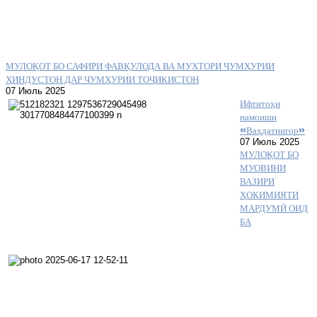
МУЛОҚОТ БО САФИРИ ФАВҚУЛОДА ВА МУХТОРИ ҶУМҲУРИИ
ҲИНДУСТОН ДАР ЧУМҲУРИИ ТОҶИКИСТОН
07 Июль 2025
Ифтитоҳи
намоиши
«Ваҳдатнигор»
07 Июль 2025
МУЛОҚОТ БО
МУОВИНИ
ВАЗИРИ
ҲОКИМИЯТИ
МАРДУМӢ ОИД
БА