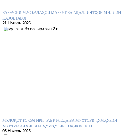
БАРРАСИИ МАСЪАЛАҲОИ МАРБУТ БА АҚАЛЛИЯТҲОИ МИЛЛИИ
ҚАЗОҚТАБОР
21 Ноябрь 2025
МУЛОҚОТ БО САФИРИ ФАВҚУЛОДА ВА МУХТОРИ ҶУМҲУРИИ
МАРДУМИИ ЧИН ДАР ҶУМҲУРИИ ТОҶИКИСТОН
05 Ноябрь 2025