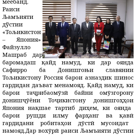
меёбанд
.
Раиси
Љамъияти
дўстии
«Тољикистон
– Япония»
Файзулло
Машраб дар
баромадаш
қ
айд
намуд, ки дар оянда
Сафирро ба
Донишгоњи славянии
Тољикистону Россия барои азназдик шинос
гардидан даъват менамояд.
Қ
айд
намуд, ки
барои та
ҷ
рибаом
ӯ
з
ӣ
байни
ом
ӯ
згорону
дониш
ҷӯ
ёни
То
ҷ
икистону
донишго
ҳҳ
ои
Япония на
қ
шае
тартиб
ди
ҳ
ем
,
ки
оянда
барои
рушди
илму
фар
ҳ
анг
ва
қ
ав
ӣ
гардидани робита
ҳ
ои
д
ӯ
ст
ӣ
мусоидат
намояд
.
Дар вох
ӯ
р
ӣ
раиси
Љамъияти дўстии