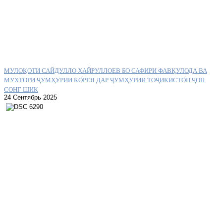
МУЛОҚОТИ САЙДУЛЛО ХАЙРУЛЛОЕВ БО САФИРИ ФАВҚУЛОДА ВА
МУХТОРИ ҶУМҲУРИИ КОРЕЯ ДАР ҶУМҲУРИИ ТОҶИКИСТОН ҶОН
СОНГ ШИК
24 Сентябрь 2025