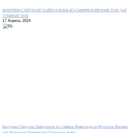
ВОХӮРИИ САЙДУЛЛО ХАЙРУЛЛОЕВ БО САФИРИ ҚИРҒИЗИСТОН ДАР
ТОҶИКИСТОН
17 Апрель 2024
Вохӯрии Сайдулло Хайруллоев бо Сафири Фавқулода ва Мухтори Япония
дар Ҷумҳурии Тоҷикистон Тошиҳиро Аики