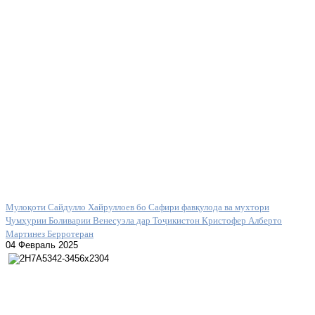
Мулоқоти Сайдулло Хайруллоев бо Сафири фавқулода ва мухтори
Ҷумҳурии Боливарии Венесуэла дар Тоҷикистон Кристофер Алберто
Мартинез Берротеран
04 Февраль 2025