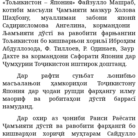
«Тољикистон – Япония» Файзулло Машраб,
котиби масъули
Ҷ
амъияти
мазкур Холова
Ша
ҳ
бону
, муаллимаи забони япон
ӣ
Садирисломова Ангелина
, кормандони
Љамъияти дўстї ва равобити фарњангии
Тољикистон бо кишварњои хориљї Ибро
ҳ
им
Абдуллозода, Ф. Тиллоев, Р. Одинаев, Заур
Дахте ва кормандони Сафорати Япония дар
Ҷ
ум
ҳ
урии
То
ҷ
икистон
иштирок доштанд.
Дар рафти су
њ
бат
љ
ониб
њ
о
масъала
њ
ои
ҳ
амкори
ҳ
ои То
ҷ
икистону
Япония дар
ҷ
одаи рушди фар
ҳ
ангу
илму
маориф ва робита
ҳ
ои
д
ӯ
ст
ӣ
баррас
ї
намуданд
.
Дар охир аз
ҷ
ониби
Раиси Раёсати
Ҷ
амъияти
д
ӯ
ст
ӣ
ва
равобити
фар
ҳ
анг
ӣ
бо
кишвар
ҳ
ои
хори
ҷӣ
му
ҳ
тарам
Сайдулло