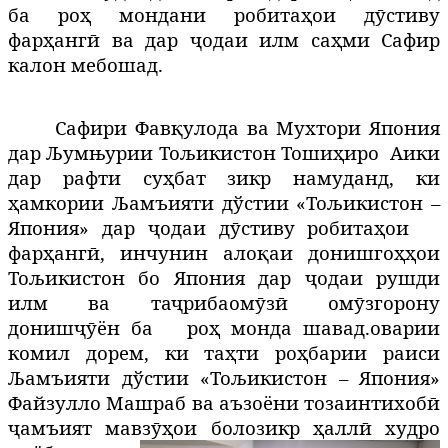
ба ро
ҳ
мондани
робита
ҳ
ои
д
ӯ
стиву
фар
ҳ
анг
ӣ
ва
дар
ҷ
одаи
илм са
ҳ
ми
Сафир
калон мебошад.
Сафири Фав
қ
улода ва Мухтори Япония
дар Љумњурии Тољикистон
Тоши
ҳ
иро
Аики
дар рафти су
ҳ
бат
зикр намуданд, ки
ҳ
амкории
Љамъияти дўстии «Тољикистон –
Япония» дар
ҷ
одаи
д
ӯ
стиву
робита
ҳ
ои
фар
ҳ
анг
ӣ
, инчунин ало
қ
аи
донишго
ҳҳ
ои
Тољикистон бо Япония дар
ҷ
одаи
рушди
илм
ва та
ҷ
рибаом
ӯ
з
ӣ
ом
ӯ
згорону
дониш
ҷӯ
ён
ба
ро
ҳ
монда
шавад
.
оварии
комил дорем, ки та
ҳ
ти
ро
ҳ
барии
раиси
Љамъияти дўстии «Тољикистон – Япония»
Файзулло Машраб ва аъзоёни тозаинтихоб
ӣ
ҷ
амъият
мавз
ӯҳ
ои
болозикр
ҳ
ал
л
ӣ
худро