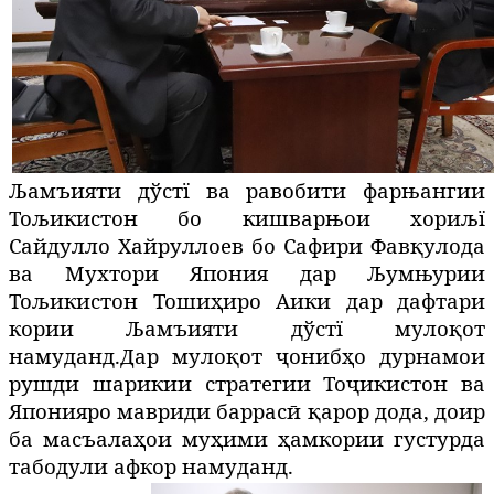
Љамъияти дўстї ва равобити фарњангии
Тољикистон бо кишварњои хориљї
Сайдулло Хайруллоев бо Сафири Фав
қ
улода
ва Мухтори Япония дар Љумњурии
Тољикистон
Тоши
ҳ
иро
Аики
дар дафтари
кории Љамъияти дўстї
муло
қ
от
намуданд.
Дар муло
қ
от
ҷ
ониб
ҳ
о
дурнамои
рушди
шарикии
стратегии
То
ҷ
икистон
ва
Япония
ро
мавриди
баррас
ӣ
қ
арор
дода
,
доир
ба
масъала
ҳ
ои
му
ҳ
ими
ҳ
амкории
густурда
табодули
афкор
намуданд
.