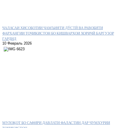
ҶАЛАСАИ ҲИСОБОТИИ ҶАМЪИЯТИ ДӮСТӢ ВА РАВОБИТИ
ФАРҲАНГИИ ТОҶИКИСТОН БО КИШВАРҲОИ ХОРИҶӢ БАРГУЗОР
ГАРДИД
10 Февраль 2026
МУЛОҚОТ БО САФИРИ ДАВЛАТИ ФАЛАСТИН ДАР ҶУМҲУРИИ
ТОҶИКИСТОН