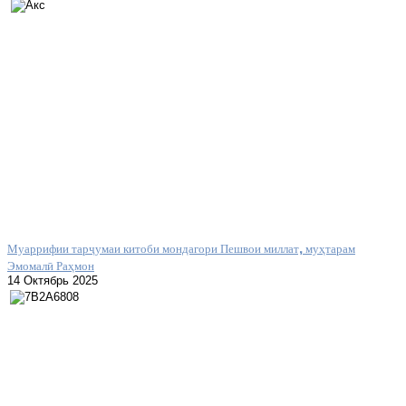
Муаррифии тарҷумаи китоби мондагори Пешвои миллат, муҳтарам
Эмомалӣ Раҳмон
14 Октябрь 2025