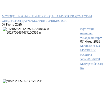
МУЛОҚОТ БО САФИРИ ФАВҚУЛОДА ВА МУХТОРИ ҶУМҲУРИИ
ҲИНДУСТОН ДАР ЧУМҲУРИИ ТОҶИКИСТОН
07 Июль 2025
Ифтитоҳи
намоиши
«Ваҳдатнигор»
07 Июль 2025
МУЛОҚОТ БО
МУОВИНИ
ВАЗИРИ
ҲОКИМИЯТИ
МАРДУМӢ ОИД
БА