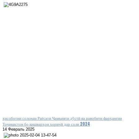
ҳисоботии солонаи Раёсати Ҷамъияти дўстӣ ва равобити фарҳангии
Тоҷикистон бо кишварҳои хориҷӣ дар соли 2024
14 Февраль 2025