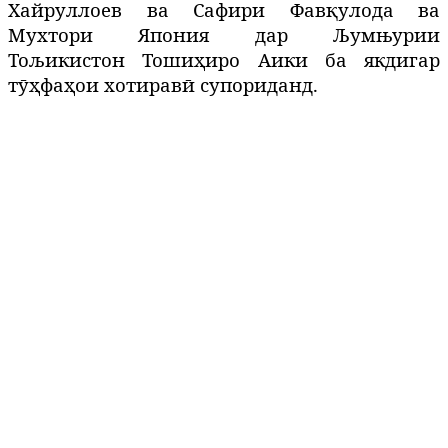
Хайруллоев
в
а
Сафири Фав
қ
улода
ва
Мухтори
Япония дар Љумњурии
Тољикистон
Тоши
ҳ
иро
Аики
ба якдигар
т
ӯҳ
фа
ҳ
ои
хотирав
ӣ
супориданд
.