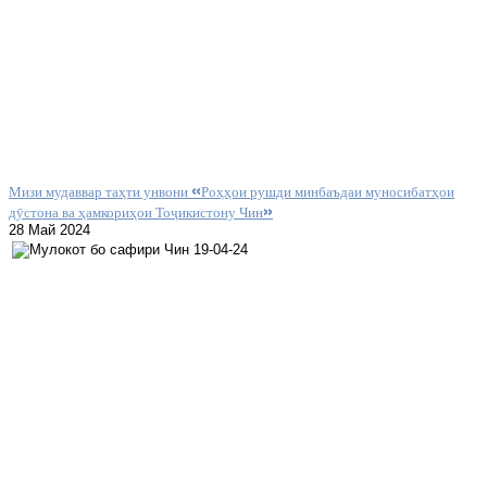
Мизи мудаввар таҳти унвони «Роҳҳои рушди минбаъдаи муносибатҳои
дӯстона ва ҳамкориҳои Тоҷикистону Чин»
28 Май 2024