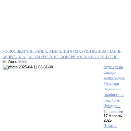
МУНОСИБАТҲОИ БАЙНАЛМИЛАЛИИ ҶУМҲУРИИ БОЛИВАРИАНИИ
ВЕНЕСУЭЛА ДАР УМУРИ ОСИЁ, ХОВАРИ МИЁНА ВА УҚЁНУСИЯ
20 Июнь 2025
Мулоқот бо
Сафири
Фавқулода ва
Мухтори
Подшоҳии
Арабистони
Саудӣ дар
Ҷумҳурии
Тоҷикистон
17 Апрель
2025
Ҷаласаи