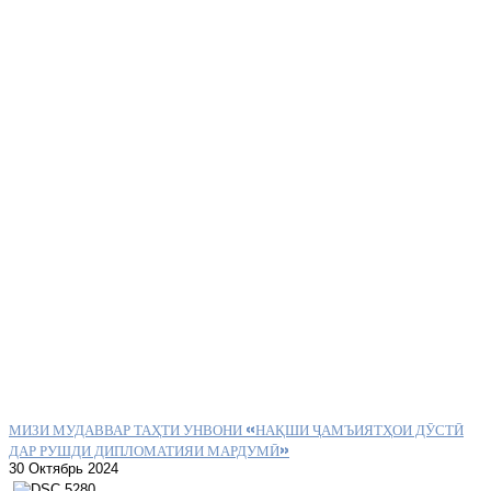
МИЗИ МУДАВВАР ТАҲТИ УНВОНИ «НАҚШИ ҶАМЪИЯТҲОИ ДӮСТӢ
ДАР РУШДИ ДИПЛОМАТИЯИ МАРДУМӢ»
30 Октябрь 2024