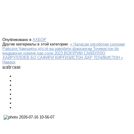
Опубликовано в
АХБОР
Другие материалы в этой категории:
« Ҷаласаи ҳисоботии солонаи
Раёсати Ҷамъияти дӯстӣ ва равобити фарҳангии Тоҷикистон бо
кишварҳои хориҷӣ дар соли 2023
ВОХӮРИИ САЙДУЛЛО
ХАЙРУЛЛОЕВ БО САФИРИ ҚИРҒИЗИСТОН ДАР ТОҶИКИСТОН »
Наверх
БОЙГОНИ