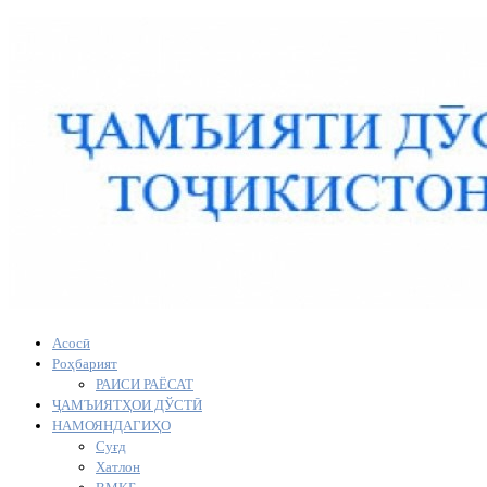
Асосӣ
Роҳбарият
РАИСИ РАЁСАТ
ҶАМЪИЯТҲОИ ДЎСТӢ
НАМОЯНДАГИҲО
Суғд
Хатлон
ВМКБ