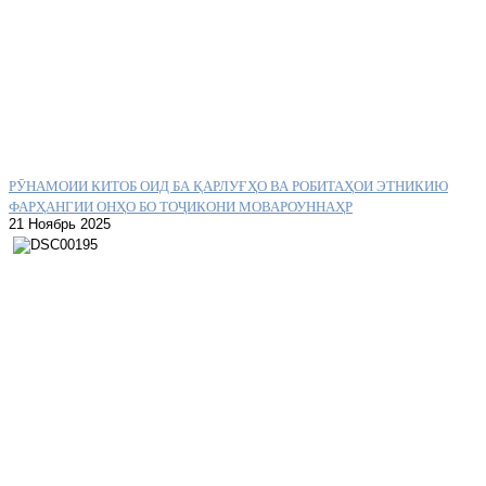
РӮНАМОИИ КИТОБ ОИД БА ҚАРЛУҒҲО ВА РОБИТАҲОИ ЭТНИКИЮ
ФАРҲАНГИИ ОНҲО БО ТОҶИКОНИ МОВАРОУННАҲР
21 Ноябрь 2025