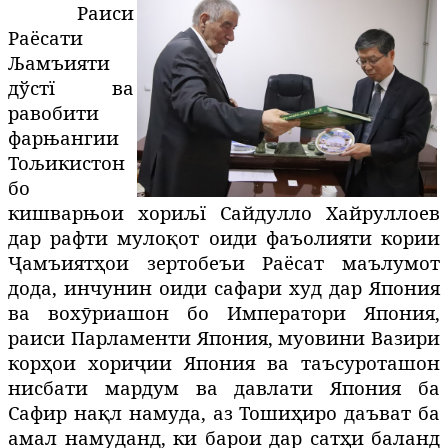
Раиси
Раёсати
Љамъияти
дўстї ва
равобити
фарњангии
Тољикистон
бо
кишварњои хориљї
Сайдулло Хайруллоев
дар рафти муло
қ
от
оиди фаъолияти кории
Ҷ
амъият
ҳ
ои
зертобеъи
Раёсат
маълумот
дода
,
инчунин
оиди сафари худ дар Япония
ва вох
ӯ
риаш
он бо Императори Япония,
раиси Парламенти Япония, муовини Вазири
кор
ҳ
ои
хори
ҷ
ии
Япония
ва
таъсуроташ
он
нисбати мардум ва давлати Япония ба
Сафир на
қ
л
намуда
,
аз
Тоши
ҳ
иро
даъват ба
амал намуданд, ки барои дар сат
ҳ
и
баланд