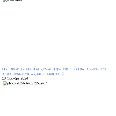
МУЛОҚОТ БО РАИСИ АНҶУМАНИ ДӮСТИИ ЭРОН ВА ТОҶИКИСТОН
АЛИАШРАФ МУҶТАҲИДИ ШАБИСТАРӢ
10 Октябрь 2024