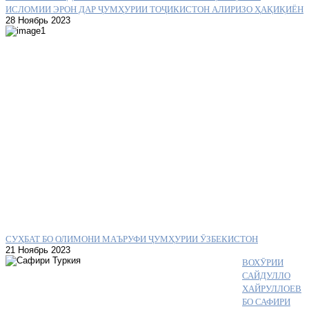
ИСЛОМИИ ЭРОН ДАР ҶУМҲУРИИ ТОҶИКИСТОН АЛИРИЗО ҲАҚИҚИЁН
28 Ноябрь 2023
СУҲБАТ БО ОЛИМОНИ МАЪРУФИ ҶУМҲУРИИ ӮЗБЕКИСТОН
21 Ноябрь 2023
ВОХӮРИИ
САЙДУЛЛО
ХАЙРУЛЛОЕВ
БО САФИРИ