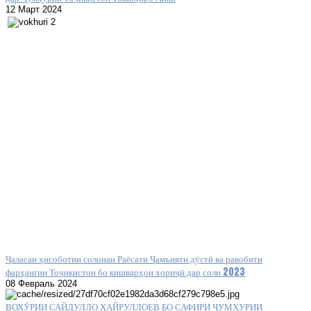
12 Март 2024
Ҷаласаи ҳисоботии солонаи Раёсати Ҷамъияти дӯстӣ ва равобити
фарҳангии Тоҷикистон бо кишварҳои хориҷӣ дар соли 2023
08 Февраль 2024
ВОХӮРИИ САЙДУЛЛО ХАЙРУЛЛОЕВ БО САФИРИ ҶУМҲУРИИ