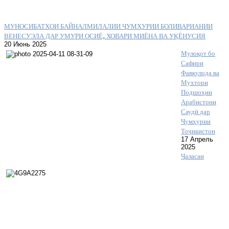
МУНОСИБАТҲОИ БАЙНАЛМИЛАЛИИ ҶУМҲУРИИ БОЛИВАРИАНИИ
ВЕНЕСУЭЛА ДАР УМУРИ ОСИЁ, ХОВАРИ МИЁНА ВА УҚЁНУСИЯ
20 Июнь 2025
Мулоқот бо
Сафири
Фавқулода ва
Мухтори
Подшоҳии
Арабистони
Саудӣ дар
Ҷумҳурии
Тоҷикистон
17 Апрель
2025
Ҷаласаи