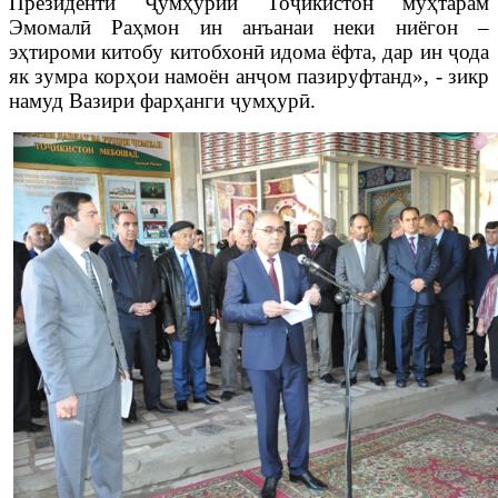
Президенти
Ҷ
ум
ҳ
урии То
ҷ
икистон му
ҳ
тарам
Эмомал
ӣ
Ра
ҳ
мон ин анъанаи неки ниёгон –
э
ҳ
тироми китобу китобхон
ӣ
идома ёфта, дар ин
ҷ
ода
як зумра кор
ҳ
ои намоён ан
ҷ
ом пазируфтанд», - зикр
намуд Вазири фар
ҳ
анги
ҷ
ум
ҳ
ур
ӣ
.