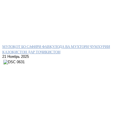
МУЛОҚОТ БО САФИРИ ФАВҚУЛОДА ВА МУХТОРИ ҶУМҲУРИИ
ҚАЗОҚИСТОН ДАР ТОҶИКИСТОН
21 Ноябрь 2025