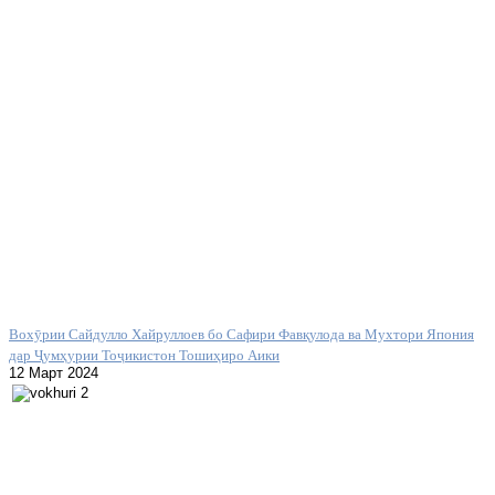
Вохӯрии Сайдулло Хайруллоев бо Сафири Фавқулода ва Мухтори Япония
дар Ҷумҳурии Тоҷикистон Тошиҳиро Аики
12 Март 2024