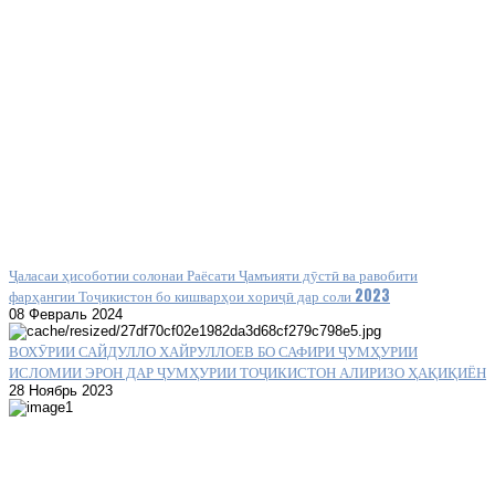
Ҷаласаи ҳисоботии солонаи Раёсати Ҷамъияти дӯстӣ ва равобити
фарҳангии Тоҷикистон бо кишварҳои хориҷӣ дар соли 2023
08 Февраль 2024
ВОХӮРИИ САЙДУЛЛО ХАЙРУЛЛОЕВ БО САФИРИ ҶУМҲУРИИ
ИСЛОМИИ ЭРОН ДАР ҶУМҲУРИИ ТОҶИКИСТОН АЛИРИЗО ҲАҚИҚИЁН
28 Ноябрь 2023