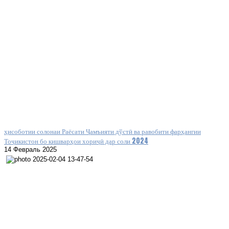
ҳисоботии солонаи Раёсати Ҷамъияти дўстӣ ва равобити фарҳангии
Тоҷикистон бо кишварҳои хориҷӣ дар соли 2024
14 Февраль 2025