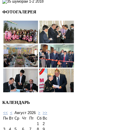
ФОТОГАЛЕРЕЯ
КАЛЕНДАРЬ
<<
<
Август 2026
>
>>
Пн
Вт
Ср
Чт
Пт
Сб
Вс
1
2
3
4
5
6
7
8
9