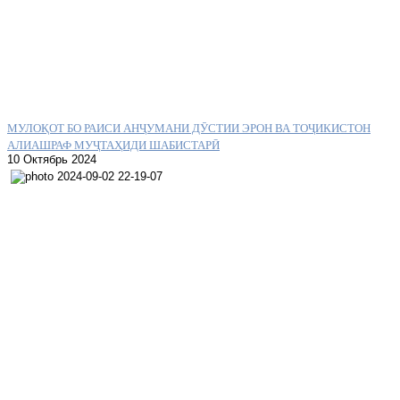
МУЛОҚОТ БО РАИСИ АНҶУМАНИ ДӮСТИИ ЭРОН ВА ТОҶИКИСТОН
АЛИАШРАФ МУҶТАҲИДИ ШАБИСТАРӢ
10 Октябрь 2024