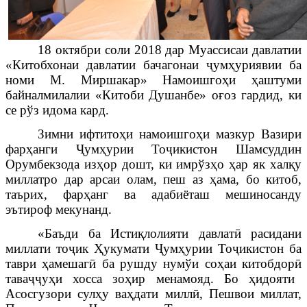
18 октябри соли 2018 дар Муассисаи давлатии
«Китобхонаи давлатии бачагонаи
ҷ
ум
ҳ
уриявии ба
номи М. Миршакар» Намоишго
ҳ
и
ҳ
аштуми
байналмилалии «Китоби Душанбе» о
ғ
оз гардид, ки
се рўз идома кард.
Зимни ифтито
ҳ
и намоишго
ҳ
и мазкур Вазири
фар
ҳ
анги
Ҷ
ум
ҳ
урии То
ҷ
икистон Шамсуддин
Орумбекзода из
ҳ
ор дошт, ки имр
ў
з
ҳ
о
ҳ
ар як хал
қ
у
миллатро дар арсаи олам, пеш аз
ҳ
ама, бо китоб,
таърих, фар
ҳ
анг ва адабиёташ мешино
санду
эътироф мекунанд.
«Баъди ба Исти
қ
лолияти
давлат
ӣ
расидани
миллати то
ҷ
ик
Ҳ
укумати
Ҷ
ум
ҳ
урии То
ҷ
икистон ба
таври
ҳ
амешаг
ӣ
ба рушду нум
ў
и со
ҳ
аи китобдор
ӣ
тава
ҷҷ
у
ҳ
и хосса зо
ҳ
ир менамояд. Бо
ҳ
идояти
Асосгузори сул
ҳ
у ва
ҳ
дати милл
ӣ
, Пешвои миллат,