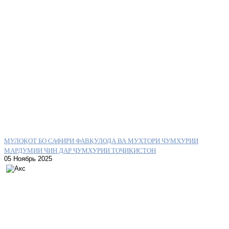
МУЛОҚОТ БО САФИРИ ФАВҚУЛОДА ВА МУХТОРИ ҶУМҲУРИИ
МАРДУМИИ ЧИН ДАР ҶУМҲУРИИ ТОҶИКИСТОН
05 Ноябрь 2025