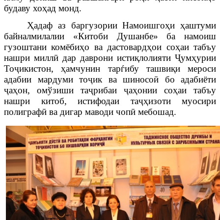
будаву хо
ҳ
ад монд.
Ҳ
адаф
аз баргузории Намоишго
ҳ
и
ҳ
аштуми
байналмилалии «Китоби Душанбе» ба намоиш
гузоштани комёби
ҳ
о ва дастовард
ҳ
ои со
ҳ
аи табъу
нашри милл
ӣ
дар даврони исти
қ
лолияти
Ҷ
ум
ҳ
урии
То
ҷ
икистон,
ҳ
амчунин тар
ѓ
ибу ташви
қ
и мероси
адабии мардуми то
ҷ
ик ва шиносо
ӣ
бо адабиёти
ҷ
а
ҳ
он, ом
ў
зиши та
ҷ
рибаи
ҷ
а
ҳ
онии со
ҳ
аи табъу
нашри китоб, истифодаи та
ҷҳ
изоти муосири
полиграф
ӣ
ва дигар маводи чоп
ӣ
мебошад.