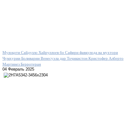
Мулоқоти Сайдулло Хайруллоев бо Сафири фавқулода ва мухтори
Ҷумҳурии Боливарии Венесуэла дар Тоҷикистон Кристофер Алберто
Мартинез Берротеран
04 Февраль 2025