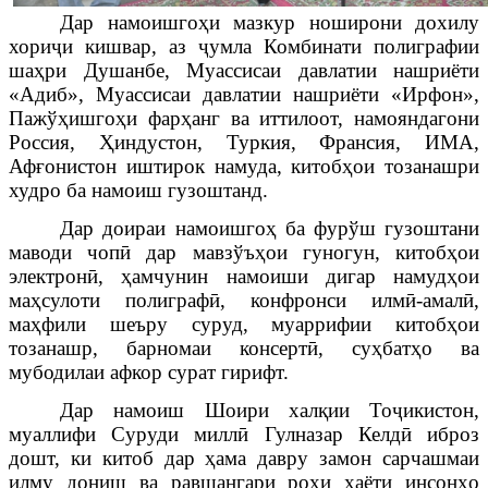
Дар намоишго
ҳ
и
мазкур ноширони дохилу
хори
ҷ
и кишвар, аз ҷумла Комбинати полиграфии
ша
ҳ
ри
Душанбе, Муассисаи давлатии нашриёти
«Адиб», Муассисаи давлатии нашриёти «Ирфон»,
Паж
ўҳ
ишго
ҳ
и фар
ҳ
анг ва иттилоот, намояндагони
Россия,
Ҳ
индустон, Туркия, Франсия, ИМА,
Аф
ғ
онистон иштирок намуда, китоб
ҳ
ои тозанашри
худр
о ба намоиш гузоштанд.
Дар доираи намоишго
ҳ
ба фур
ў
ш гузоштани
маводи чоп
ӣ
дар мавз
ў
ъ
ҳ
ои гуногун, китоб
ҳ
ои
электрон
ӣ
,
ҳ
амчунин намоиши дигар намуд
ҳ
ои
ма
ҳ
сулоти полиграф
ӣ
, конфронси илм
ӣ
-амал
ӣ
,
ма
ҳ
фили шеъру суруд, муаррифии китоб
ҳ
ои
тозанашр, барномаи кон
серт
ӣ
, су
ҳ
бат
ҳ
о ва
мубодилаи афкор сурат гирифт.
Дар намоиш Шоири хал
қ
ии
То
ҷ
икистон,
муаллифи Суруди милл
ӣ
Гулназар Келд
ӣ
иброз
дошт, ки китоб дар
ҳ
ама давру замон сарчашмаи
илму дониш ва равшангари ро
ҳ
и
ҳ
аёти инсон
ҳ
о