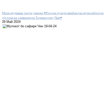
Мизи мудаввар таҳти унвони «Роҳҳои рушди минбаъдаи муносибатҳои
дӯстона ва ҳамкориҳои Тоҷикистону Чин»
28 Май 2024