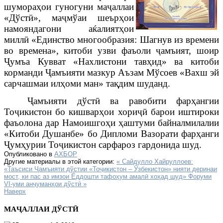
шумораҳои гуногуни маҷаллаи
«Дўстӣ», маҷмўаи шеърҳои
намояндагони аќалиятҳои
миллӣ
«Единство многообразия: Шагнув из времени
во времена», китоби узви фаъоли ҷамъият,
шоир
Ҷ
умъа
К
увват
«Нахлистони тав
ҳид
» ва китоби
корманди Ҷамъияти мазкур Аъзам Мўсоев «Вахш эй
сарчашмаи илҳоми ман» тақдим шуданд.
Ҷамъияти дўстӣ ва равобити фарҳангии
Тоҷикистон бо кишварҳои хориҷӣ барои иштироки
фаъолона дар Намоишго
ҳ
и
ҳ
аштуми байналмилалии
«Китоби Душанбе» бо Дипломи Вазорати фарҳанги
Ҷумҳурии Тоҷикистон сарфароз гардонида шуд.
Опубликовано в
АХБОР
Другие материалы в этой категории:
« Сайдулло Хайруллоев:
«Таъсиси Ҷамъияти дўстии «Тоҷикистон – Ўзбекистон» нияти деринаи
мост, ки пас аз имзои Ёддошти тафоҳум амалӣ хоҳад шуд»
Форуми
VI-уми анҷуманҳои дўстӣ »
Наверх
МАҶАЛЛАИ ДЎСТӢ