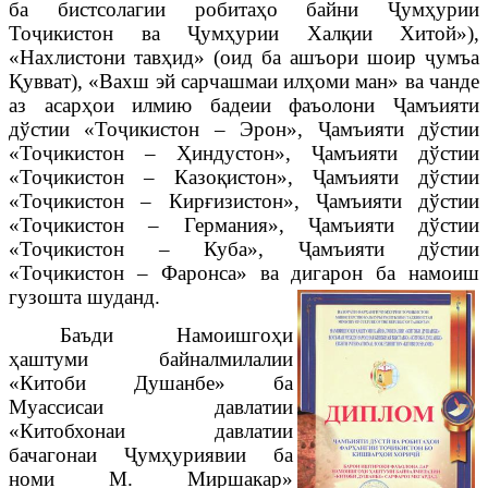
ба бистсолагии робитаҳо байни Ҷумҳурии
Тоҷикистон ва Ҷумҳурии Халқии Хитой»),
«Нахлистони тав
ҳид
» (оид ба ашъори шоир
ҷ
умъа
Қ
увват
), «Вахш эй сарчашмаи илҳоми ман» ва чанде
аз асарҳои илмию бадеии фаъолони Ҷамъияти
дўстии «Тоҷикистон – Эрон», Ҷамъияти дўстии
«Тоҷикистон – Ҳиндустон», Ҷамъияти дўстии
«Тоҷикистон – Казоқистон», Ҷамъияти дўстии
«То
ҷ
икистон – Кирғизистон», Ҷамъияти дўстии
«Тоҷикистон – Германия», Ҷамъияти дўстии
«Тоҷикистон – Куба», Ҷамъияти дўстии
«Тоҷикистон – Фаронса» ва дигарон ба намоиш
гузошта шуданд.
Баъди
Намоишго
ҳ
и
ҳ
аштуми байналмилалии
«Китоби Душанбе»
ба
Муассисаи давлатии
«Китобхонаи давлатии
бачагонаи Ҷум
ҳ
уриявии ба
номи М. Миршакар»