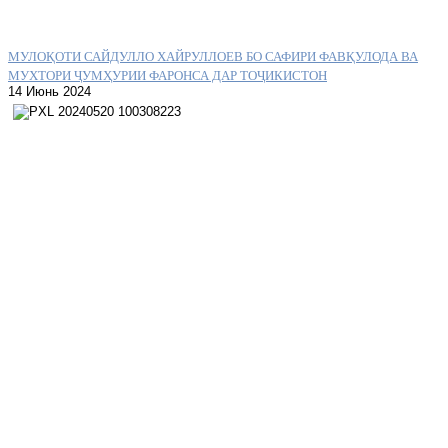
МУЛОҚОТИ САЙДУЛЛО ХАЙРУЛЛОЕВ БО САФИРИ ФАВҚУЛОДА ВА
МУХТОРИ ҶУМҲУРИИ ФАРОНСА ДАР ТОҶИКИСТОН
14 Июнь 2024