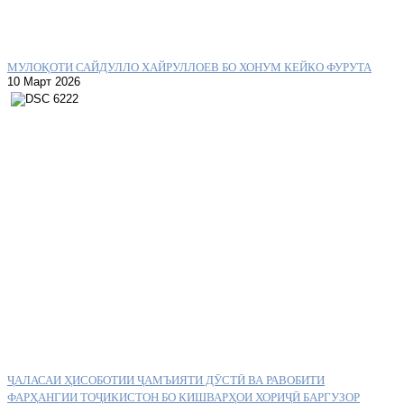
МУЛОҚОТИ САЙДУЛЛО ХАЙРУЛЛОЕВ БО ХОНУМ КЕЙКО ФУРУТА
10 Март 2026
ҶАЛАСАИ ҲИСОБОТИИ ҶАМЪИЯТИ ДӮСТӢ ВА РАВОБИТИ
ФАРҲАНГИИ ТОҶИКИСТОН БО КИШВАРҲОИ ХОРИҶӢ БАРГУЗОР