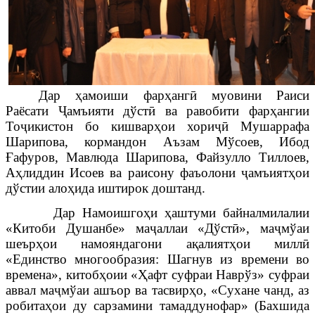
Дар ҳамоиши фарҳангӣ муовини Раиси
Раёсати Ҷамъияти дўстӣ ва равобити фарҳангии
Тоҷикистон бо кишварҳои хориҷӣ Мушаррафа
Шарипова, кормандон Аъзам Мўсоев, Ибод
Ғафуров, Мавлюда Шарипова, Файзулло Тиллоев,
Аҳлиддин Исоев ва раисону фаъолони ҷамъиятҳои
дўстии алоҳида иштирок доштанд.
Дар Намоишго
ҳ
и
ҳ
аштуми байналмилалии
«Китоби Душанбе» ма
ҷ
аллаи «Дўстӣ», маҷмўаи
шеърҳои намояндагони а
қ
алиятҳои миллӣ
«Единство многообразия: Шагнув из времени во
времена», китобҳоии «Ҳафт суфраи Наврўз» суфраи
аввал маҷмўаи ашъор ва тасвирҳо, «Сухане чанд, аз
робитаҳои ду сарзамини тамаддунофар» (Бахшида