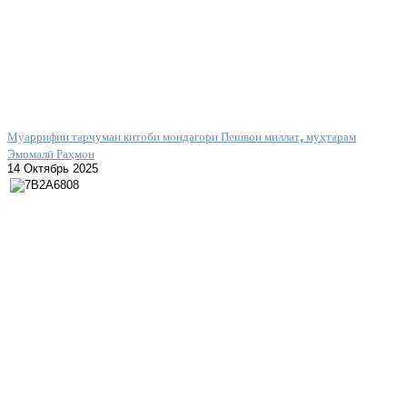
Муаррифии тарҷумаи китоби мондагори Пешвои миллат, муҳтарам
Эмомалӣ Раҳмон
14 Октябрь 2025