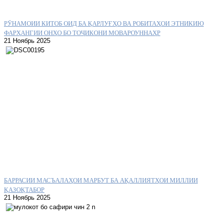
РӮНАМОИИ КИТОБ ОИД БА ҚАРЛУҒҲО ВА РОБИТАҲОИ ЭТНИКИЮ
ФАРҲАНГИИ ОНҲО БО ТОҶИКОНИ МОВАРОУННАҲР
21 Ноябрь 2025
БАРРАСИИ МАСЪАЛАҲОИ МАРБУТ БА АҚАЛЛИЯТҲОИ МИЛЛИИ
ҚАЗОҚТАБОР
21 Ноябрь 2025