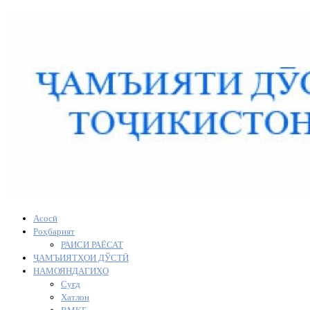
Асосӣ
Роҳбарият
РАИСИ РАЁСАТ
ҶАМЪИЯТҲОИ ДЎСТӢ
НАМОЯНДАГИҲО
Суғд
Хатлон
ВМКБ