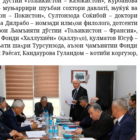
 дўстии «Тољикистон – Ќазоќистон»
, К
урбанова
– муњаррири шуъбаи сохтори давлатї, њуќуќ ва
он – Покистон»,
Султонзода Соќибой –
доктори
ва Дилрабо –
номзади илм
ои
филолог
,
дотсенти
ҳ
ӣ
зои
Љамъияти дўстии «Тољикистон – Франсия»,
Фонди «
Халлухиён
» (
аллу
о
),
улматов
Юсуф
–
Қ
ғҳ
Қ
ъати
ша
ри
Турсунзода
,
аъзои
амъиятии
Фонди
ҳ
Ҷ
 Раёсат, Кандаурова Гуландом – котиби коргузор,