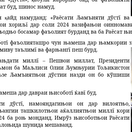
ат буд, шинос намуд.
он
айд
намуданд
:
«Раёсати Љамъияти дўстї ва
қ
и хориљї дар соли 2024 вазифањои оинномав
одњо босамар фаъолият бурданд ва ба Раёсат њ
оботї фаъолияташро чун њамеша дар њамкории 
миву таълимї ва фарњангї пеш бурд.
ањдати миллї – Пешвои миллат, Президенти
њмон ба Маљлиси Олии Љумњурии Тољикистон
аъзе Љамъиятњои дўстии назди он бо кўшиши
амеша дар давраи њисоботї ќавї буд.
ти дўстї, намояндагињои он дар вилоятњо,
њангии ташкилотњои аќаллиятњои миллї кори
24 ба роњ монданд. Имрўз њисоботњои Раёсати
 алоњида шунида мешаванд.