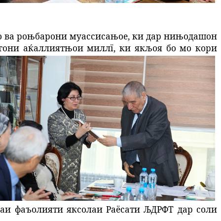
 ва роњбарони муассисањое, ки дар нињодашон
гони аќаллиятњои миллї, ки якљоя бо мо кори
аи фаъолияти яксолаи Раёсати ЉДРФТ дар соли