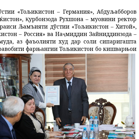
ўстии
«Тољикистон
–
Германия»,
Абдуљабборов
ќистон»,
урбонзода
Рухшона
–
муовини
ректор
Қ
раиси
Љамъияти
дўстии
«Тољикистон
–
Хитой»,
истон – Россия» ва
На
ми
ддин Зайниддинзода –
ҷ
уда, аз фаъолияти худ дар соли сипаригашта
 равобити фарњангии Тољикистон бо кишварњои