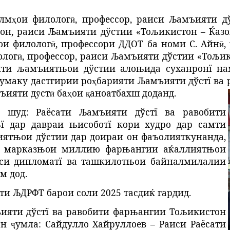
илм
ои
филолог
,
профессор
,
раиси
Љамъияти
д
ҳ
ӣ
он
,
раиси
Љамъияти
дўстии
«Тољикистон
–
Ќазо
ои
филолог
,
профессори
ДДОТ
ба
номи
С
.
Айн
,
ӣ
ӣ
олог
, профессор, раиси Љамъияти дўстии «Тољик
ӣ
ти љамъиятњои дўстии алоњида суханронї нам
умаку
дастгирии
ро
барияти
Љамъияти дўстї ва
ҳ
ъияти
д
ст
ба
ои
аноатбахш
доданд
.
ӯ
ӣ
ҳ
қ
 шуд: Раёсати Љамъияти дўстї ва равобити
 дар давраи њисоботї кори худро дар самти
ятњои дўстии дар доираи он фаъолияткунанда,
а марказњои миллию фарњангии аќаллиятњои
си дипломатї ва ташкилотњои байналмилалии
м дод.
и ЉДРФТ барои соли 2025 тасдиќ гардид.
ияти дўстї ва равобити фарњангии Тољикистон
он
умла
: Сайдулло Хайруллоев – Раиси Раёсати
ҷ