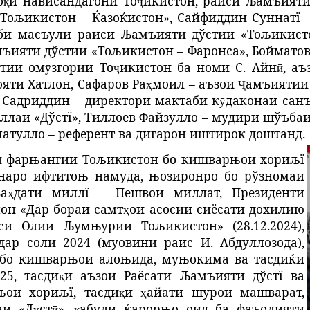
о
и
нависандагони
То
икистон
, раиси Љамъияти
қ
ҷ
Тољикистон – Ќазоќистон»
,
Сайфиддин Суннатї 
иби масъули раиси Љамъияти дўстии «Тољикист
мъияти дўстии «Тољикистон – Фаронса», Боймато
атии
ом
згории
То
икистон
ба
номи
С
. Айн
,
аъ
ӯ
ҷ
ӣ
яти Хатлон, Сафаров Ра
моил
–
аъзои
амъиятии
ҳ
Ҷ
 Садриддин – директори мактаби к
даконаи
сан
ӯ
ллаи «Дўстї»
, Тиллоев Файзулло – мудири шўъбаи
матулло
– референт
ва дигарон иштирок доштанд.
ти фарњангии Тољикистон бо кишварњои хориљї
наро ифтитоњ намуда, њозиронро бо рўзномаи
а
дати миллї – Пешвои миллат, Президенти
ҳ
он «Дар бораи самт
ои асосии сиёсати дохилию
ҳ
си Олии Љумњурии Тољикистон»
(28.12.2024)
,
р соли 2024 (муовини раис И. Абдуллозода),
 бо кишварњои алоњида, муњокима ва тасдиќи
5, тасди
и
аъзои
Раёсати
Љамъияти дўстї ва
қ
ои хориљї, тасди
и
айати
шурои
машварат
,
қ
ҳ
аи
«
Д
ст
»,
абули ќарорњо оид ба фаъолияти
ӯ
ӣ
қ