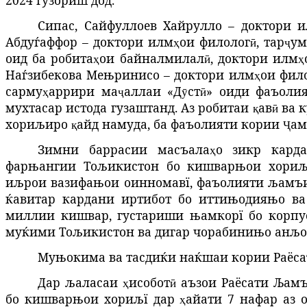
Сипас,
Сайфуллоев Хайрулло – доктори 
Абдуѓаффор – доктори илм
ои
филолог
,
тар
ум
ҳ
ӣ
ҷ
оид
ба
робита
ои
байналмилал
,
доктори
илм
ҳ
ӣ
ҳ
Наѓзибекова Мењринисо – доктори илм
ои фил
ҳ
сарму
аррири
ма
аллаи
«Д
ст
»
оиди фаъолия
ҳ
ҷ
ӯ
ӣ
мухтасар истода гузаштанд. Аз робитаи
ав
ва
к
қ
ӣ
хориљиро
айд
намуда,
ба
фаъолияти
кории
ам
қ
Ҷ
Зимни баррасии масъала
о зикр карда
ҳ
фарњангии Тољикистон бо кишварњои хориљї
иљрои вазифањои оинномавї, фаъолияти љамъи
ќавитар кардани иртибот бо иттињодияњо в
миллии кишвар, густариши њамкорї бо корпу
муќими Тољикистон ва дигар чорабинињо анљо
Муњокима ва тасдиќи наќшаи кории Раёсат
Дар љаласаи
исобот
аъзои Раёсати Љамъ
ҳ
ӣ
бо кишварњои хориљї дар
айати
7
нафар
аз
ҳ