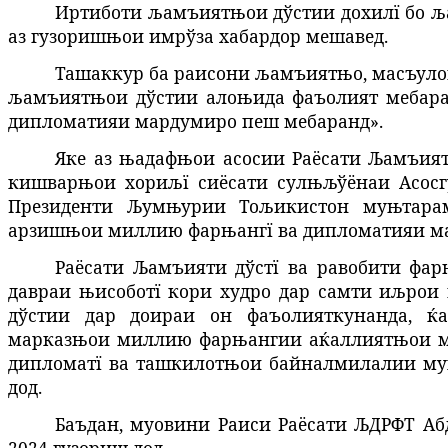
Иртиботи љамъиятњои дўстии дохилї бо љ
аз гузоришњои имрўза хабардор мешавед.
Ташаккур ба раисони љамъиятњо, масъуло
љамъиятњои дўстии алоњида фаъолият мебаран
дипломатияи мардумиро пеш мебаранд»
.
Яке аз њадафњои асосии Раёсати Љамъият
кишварњои хориљї сиёсати сулњљўёнаи Асосг
Президенти Љумњурии Тољикистон муњтара
арзишњои миллию фарњангї ва дипломатияи ма
Раёсати Љамъияти дўстї ва равобити фа
давраи њисоботї кори худро дар самти иљрои
дўстии дар доираи он фаъолияткунанда, ќ
марказњои миллию фарњангии аќаллиятњои ми
дипломатї ва ташкилотњои байналмилалии му
дод.
Баъдан, муовини Раиси Раёсати ЉДРФТ Аб
2024 гузориш дод.