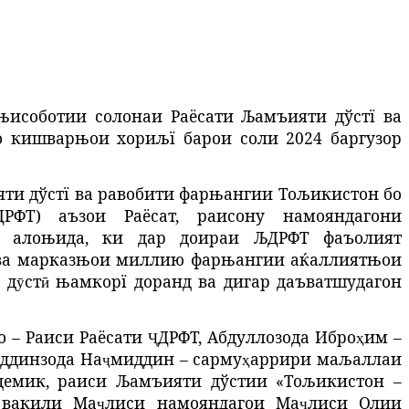
њисоботии солонаи Раёсати Љамъияти дўстї ва
 кишварњои хориљї барои соли 2024 баргузор
ти дўстї ва равобити фарњангии Тољикистон бо
РФТ)
аъзои Раёсат, раисону намояндагони
 алоњида, ки дар доираи ЉДРФТ фаъолият
 ва марказњои миллию фарњангии аќаллиятњои
 д
ст
њамкорї доранд ва дигар даъватшудагон
ӯ
ӣ
о – Раиси Раёсати
ДРФТ, Абдуллозода Ибро
им
–
Ҷ
ҳ
иддинзода На
миддин
– сарму
аррири
маљаллаи
ҷ
ҳ
адемик, раиси Љамъияти дўстии «Тољикистон –
–
вакили Ма
лиси
намояндагои
Ма
лиси
Олии
ҷ
ҷ