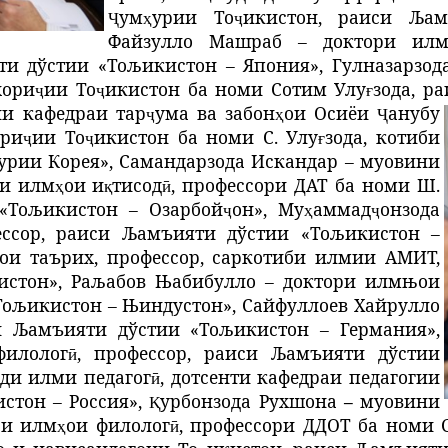
ум
урии
То
икистон,
раиси Љамъ
Ҷ
ҳ
ҷ
Файзулло Машраб –
доктори ил
ти дўстии «Тољикистон – Япония»
, Гулназарзо
хори
ии То
икистон ба номи Сотим Улу
зода,
ра
ҷ
ҷ
ғ
и кафедраи тар
ума
ва
забон
ои
Осиёи
анубу
ҷ
ҳ
Ҷ
ори
ии
То
икистон
ба
номи
С
. Улу
зода
,
котиби
ҷ
ҷ
ғ
урии
Корея
»,
Самандарзода Искандар
–
муовини
ри
илм
ои
и
тисод
,
профессор
и
ДАТ
ба
номи
Ш
.
ҳ
қ
ӣ
«Тољикистон – Озарбой
он»
, Му
аммад
онзода
ҷ
ҳ
ҷ
ессор,
раиси Љамъияти дўстии «Тољикистон –
ои таърих, профессор, саркотиби илмии АМИТ,
истон»
,
Раљабов Њабибулло –
доктори илмњои
Тољикистон – Њиндустон»,
Сайфуллоев Хайрулло
и
Љамъияти дўстии «Тољикистон – Германия»,
филолог
,
профессор,
раиси
Љамъияти дўстии
ӣ
ди илми педагог
,
дотсенти
кафедраи
педагогии
ӣ
стон – Россия»,
урбонзода
Рухшона
–
муовини
Қ
ри илм
ои
филолог
,
профессори ДДОТ ба номи С
ҳ
ӣ