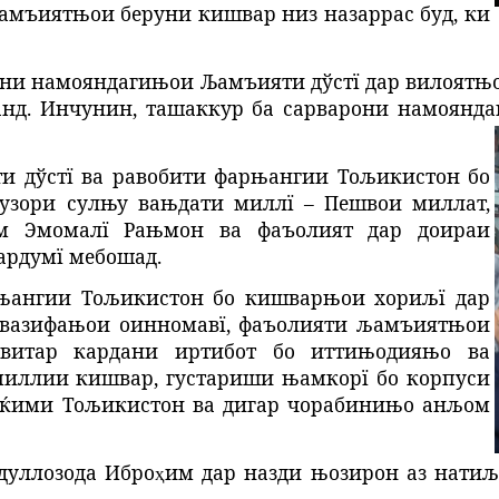
амъиятњои беруни кишвар низ назаррас буд, ки
ни намояндагињои Љамъияти дўстї дар вилоятњо
д. Инчунин, ташаккур ба сарварони намоянда
и дўстї ва равобити фарњангии Тољикистон бо
узори сулњу вањдати миллї – Пешвои миллат,
м Эмомалї Рањмон ва фаъолият дар доираи
рдумї мебошад.
рњангии Тољикистон бо кишварњои хориљї дар
 вазифањои оинномавї, фаъолияти љамъиятњои
авитар кардани иртибот бо иттињодияњо ва
ллии кишвар, густариши њамкорї бо корпуси
ќими Тољикистон ва дигар чорабинињо анљом
дуллозода Ибро
им
дар назди њозирон аз натиљ
ҳ