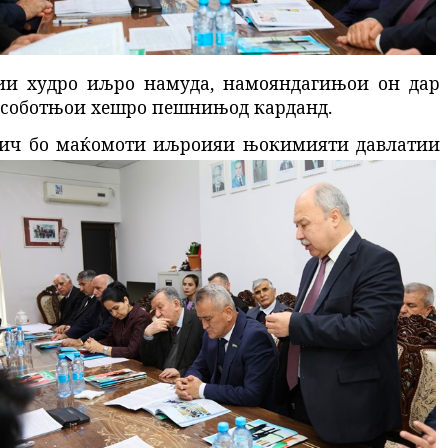
ии худро иљро намуда, намояндагињои он дар
исоботњои хешро пешнињод карданд.
зич бо маќомоти иљроияи њокимияти давлатии