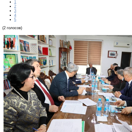
1
2
3
4
5
(2 голосов)