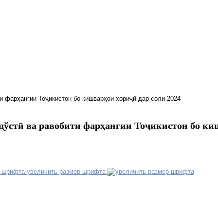
и фарҳангии Тоҷикистон бо кишварҳои хориҷӣ дар соли 2024
дўстӣ ва равобити фарҳангии Тоҷикистон бо ки
увеличить размер шрифта