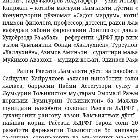
Хитой»,
Абду
аборов
Абду
аффор
–
узви Иттиф
ҷҷ
ғ
Каиржан – котиби масъули Љамъияти дўстии «
ќонунгузории рўзномаи «Садои мардум», кот
илм
ои филолог
,
профессор,
дотсент, раиси Ља
ҳ
ӣ
кафедраи
забони
фаронсавии
Донишго
и
давл
ҳ
Худоёрзода Ра
абал
–
референти
ДРФТ
дар вило
ҷ
ӣ
Ҷ
аъзои
амъиятии
Фонди «
Халлухиён
»,
Турсунов
Ҷ
«
Халлухиён
»,
Азимов Амин
он
– суратгири маља
ҷ
Муќимов Авазхон – мудири хољагї,
Одинаев Ра
ҳ
Раиси Раёсати Љамъияти дўстї ва равоби
Сайдулло Хайруллоев
аласаи њисоботии соло
ҷ
љаласа, баррасии Паёми Асосгузори сул
у в
ҳ
Љум
урии Тољикистон му
тарам Эмомалї Рањм
ҳ
ҳ
хориљии Љумњурии Тољикистон
» ба Маљли
шунидани њисоботи солонаи Раёсати ЉДРФТ да
суханронии раисону аъзои Љамъиятњои дўстї
наќшаи кории Раёсати ЉДРФТ барои соли 202
равобити фарњангии Тољикистон бо кишварњ
та
ририя
,
сарму
аррир
ва
му
аррири
ма
алл
ҳ
ҳ
ҳ
ҷ