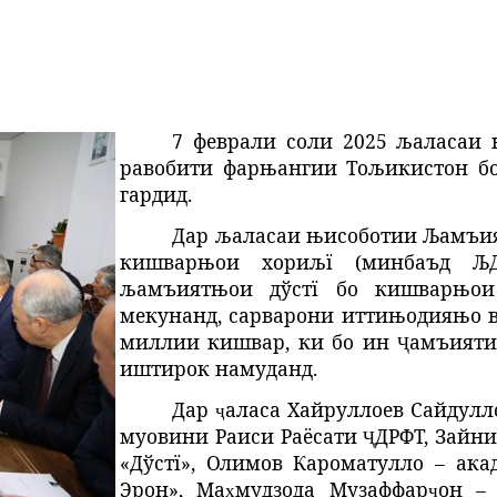
7 феврали соли 2025
љаласаи 
равобити фарњангии Тољикистон бо
гардид.
Дар љаласаи њисоботии Љамъия
кишварњои хориљї (минбаъд ЉД
љамъиятњои дўстї бо кишварњои
мекунанд, сарварони иттињодияњо
миллии кишвар, ки бо ин
амъияти
Ҷ
иштирок намуданд.
Дар
аласа
Хайруллоев Сайдулл
ҷ
муовини Раиси Раёсати
ДРФТ
, Зайн
Ҷ
«Дўстї», Олимов Кароматулло – ак
Эрон»,
Ма
мудзода
Музаффар
он
ҳ
ҷ