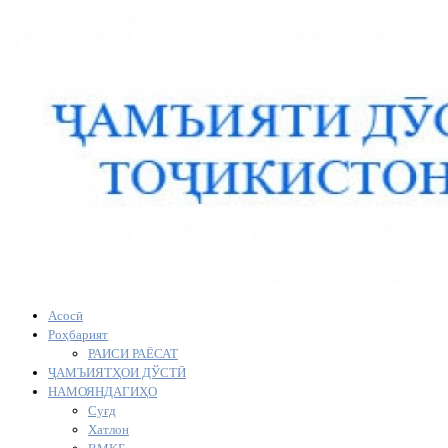
Асосӣ
Роҳбарият
РАИСИ РАЁСАТ
ҶАМЪИЯТҲОИ ДЎСТӢ
НАМОЯНДАГИҲО
Суғд
Хатлон
ВМКБ