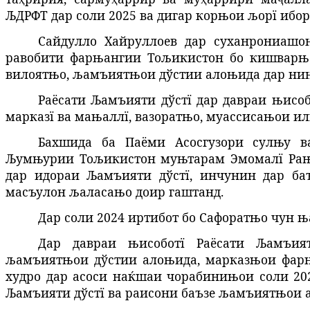
ЉДРФТ дар соли 2025
ва дигар корњои љорї ибор
Сайдулло Хайруллоев дар суханрониаш
равобити фарњангии Тољикистон бо кишварњо
вилоятњо, љамъиятњои дўстии алоњида дар нињ
Раёсати Љамъияти дўстї дар давраи њис
марказї ва мањаллї, вазоратњо, муассисањои ил
Бахшида ба Паёми Асосгузори сулњу в
Љумњурии Тољикистон муњтарам Эмомалї Ра
дар идораи Љамъияти дўстї, инчунин дар б
масъулон љаласањо доир гаштанд.
Дар соли 2024 иртибот бо Сафоратњо чун њ
Дар давраи њисоботї Раёсати Љамъия
љамъиятњои дўстии алоњида, марказњои фар
худро дар асоси наќшаи чорабинињои соли 20
Љамъияти дўстї ва раисони баъзе љамъиятњои