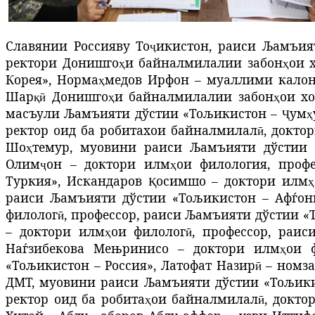
Славянии Россияву То
икистон, раиси Љамъия
ҷ
ректори Донишго
и байналмилалии забон
ои 
ҳ
ҳ
Корея»
, Норма
медов
Ирфон
–
муаллими калон
ҳ
Шар
Донишго
и
байналмилалии
забон
ои
х
қӣ
ҳ
ҳ
масъули Љамъияти дўстии «Тољикистон –
ум
Ҷ
ҳ
ректор оид ба робитахои байналмилал
,
докто
ӣ
Шо
темур,
муовини раиси Љамъияти дўстии 
ҳ
Олим
он
–
доктори илм
ои филология, проф
ҷ
ҳ
Туркия»,
Искандаров
осимшо
–
доктори илм
Қ
ҳ
раиси Љамъияти дўстии «Тољикистон – Афѓон
филолог
, профессор,
раиси Љамъияти дўстии «
ӣ
–
доктори илм
ои филолог
, профессор,
раис
ҳ
ӣ
Наѓзибекова Мењринисо
–
доктори илм
ои 
ҳ
«Тољикистон – Россия», Латофат Назир
–
номза
ӣ
ДМТ
,
муовини раиси
Љамъияти дўстии «Тољики
ректор оид ба робита
ои
байналмилал
, докто
ҳ
ӣ