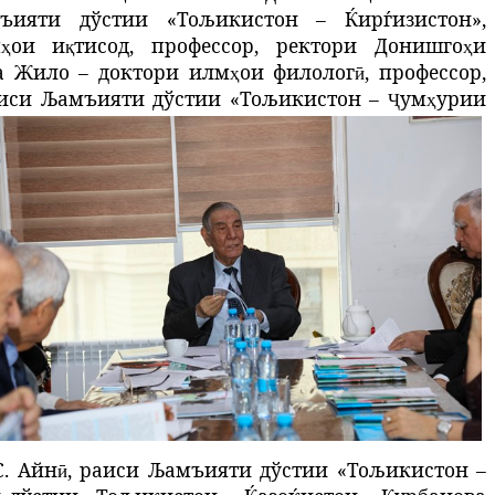
ияти дўстии «Тољикистон – Ќирѓизистон»,
м
ои и
тисод, профессор, ректори Донишго
и
ҳ
қ
ҳ
да Жило –
доктори илм
ои филолог
, профессор,
ҳ
ӣ
иси Љамъияти дўстии «Тољикистон –
ум
урии
Ҷ
ҳ
. Айн
,
раиси Љамъияти дўстии «Тољикистон –
ӣ