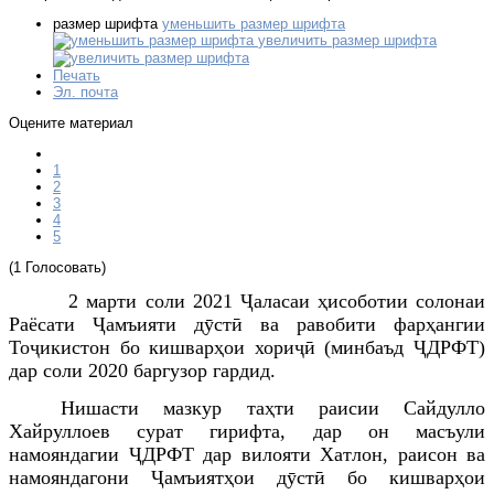
размер шрифта
уменьшить размер шрифта
увеличить размер шрифта
Печать
Эл. почта
Оцените материал
1
2
3
4
5
(1 Голосовать)
2 марти соли 2021 Ҷаласаи ҳисоботии солонаи
Раёсати Ҷамъияти дӯстӣ ва равобити фарҳангии
Тоҷикистон бо кишварҳои хориҷӣ (минбаъд ҶДРФТ)
дар соли 2020 баргузор гардид.
Нишасти мазкур таҳти раисии Сайдулло
Хайруллоев сурат гирифта, дар он масъули
намояндагии ҶДРФТ дар вилояти Хатлон, раисон ва
намояндагони Ҷамъиятҳои дӯстӣ бо кишварҳои