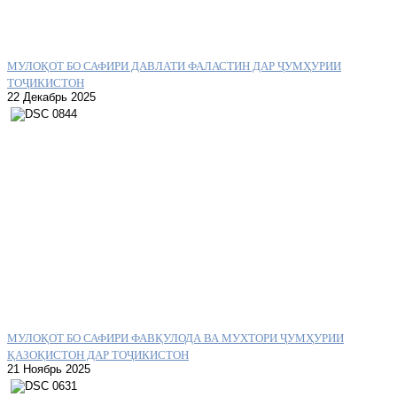
МУЛОҚОТ БО САФИРИ ДАВЛАТИ ФАЛАСТИН ДАР ҶУМҲУРИИ
ТОҶИКИСТОН
22 Декабрь 2025
МУЛОҚОТ БО САФИРИ ФАВҚУЛОДА ВА МУХТОРИ ҶУМҲУРИИ
ҚАЗОҚИСТОН ДАР ТОҶИКИСТОН
21 Ноябрь 2025