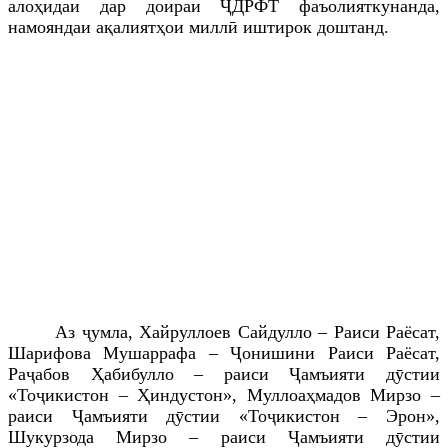
алоҳидаи дар доираи ҶДРФТ фаъолияткунанда,
намояндаи ақалиятҳои миллӣ иштирок доштанд.
Аз ҷумла, Хайруллоев Сайдулло – Раиси Раёсат,
Шарифова Мушаррафа – Ҷонишини Раиси Раёсат,
Раҷабов Ҳабибулло – раиси Ҷамъияти дӯстии
«Тоҷикистон – Ҳиндустон», Муллоаҳмадов Мирзо –
раиси Ҷамъияти дӯстии «Тоҷикистон – Эрон»,
Шукурзода Мирзо – раиси
Ҷамъияти дӯстии