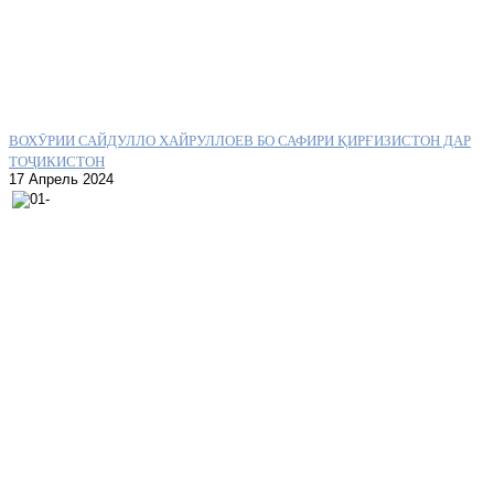
ВОХӮРИИ САЙДУЛЛО ХАЙРУЛЛОЕВ БО САФИРИ ҚИРҒИЗИСТОН ДАР
ТОҶИКИСТОН
17 Апрель 2024