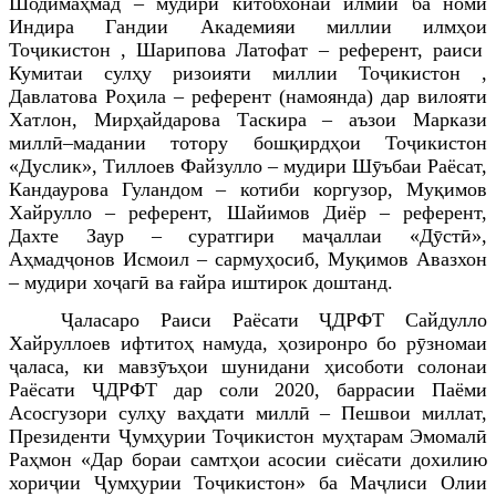
Шодимаҳмад – мудири китобхона
и илмии ба номи
Индира Гандии Академияи миллии илмҳои
Тоҷикистон
, Шарипова Латофат – референт, раиси
Кумитаи сулҳу ризоияти миллии Тоҷикистон ,
Давлатова Роҳила – референт (намоянда) дар вилояти
Хатлон
, Мирҳайдарова Таcкира – аъзои Маркази
миллӣ–мадании тотору бошқирдҳои Тоҷикистон
«Дуслик»
, Тиллоев Файзулло – мудири Шӯъбаи Раёсат,
Кандаурова Гуландом – котиби коргузор, Муқимов
Хайрулло – референт, Шайимов Диёр – референт,
Дахте Заур – суратгири ма
ҷ
аллаи «Дӯстӣ»,
Аҳмад
ҷ
онов Исмоил – сармуҳосиб, Муқимов Авазхон
– мудири хоҷагӣ ва ғайра иштирок доштанд.
Ҷаласаро Раиси Раёсати ҶДРФТ Сайдулло
Хайруллоев ифтитоҳ намуда, ҳозиронро бо рӯзномаи
ҷ
аласа, ки мавзӯъҳои шунидани ҳисоботи солонаи
Раёсати ҶДРФТ дар соли 2020, баррасии Паёми
Асосгузори сулҳу ваҳдати миллӣ – Пешвои миллат,
Президенти Ҷумҳурии Тоҷикистон муҳтарам Эмомалӣ
Раҳмон «Дар бораи самтҳои асосии сиёсати дохилию
хориҷии Ҷумҳурии Тоҷикистон» ба Маҷлиси Олии