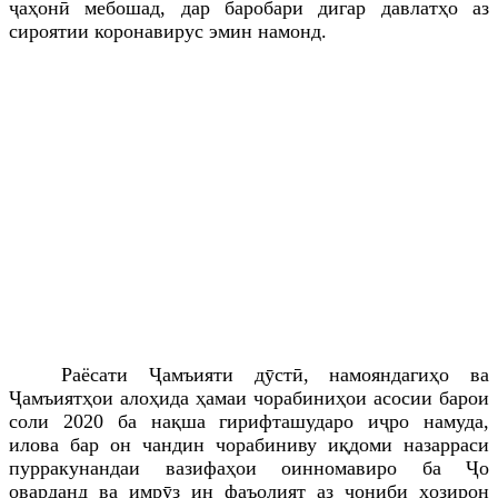
ҷ
аҳонӣ мебошад, дар баробари дигар давлатҳо аз
сироятии коронавирус эмин намонд.
Раёсати Ҷамъияти дӯстӣ, намояндагиҳо ва
Ҷамъиятҳои алоҳида
ҳамаи чорабиниҳои асосии барои
соли 2020 ба нақша гирифташударо иҷро намуда,
илова бар он чандин чорабиниву иқдоми назарраси
пурракунандаи вазифаҳои оинномавиро ба Ҷо
оварданд ва имрӯз ин фаъолият аз
ҷ
ониби ҳозирон