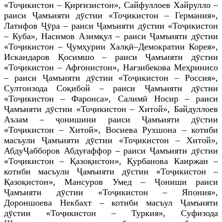
«Тоҷикистон – Қирғизистон»,
Сайфуллоев Хайрулло
–
раиси
Ҷамъияти дӯстии «Тоҷикистон – Германия»
,
Латифов Ҷӯра
– раиси
Ҷамъияти дӯстии «Тоҷикистон
– Куба»
, Насимов Азимқул – раиси Ҷамъияти дӯстии
«Тоҷикистон – Ҷумҳурии Халқӣ–Демократии Корея»,
Искандаров Қосимшо – раиси Ҷамъияти дӯстии
«Тоҷикистон – Афғонистон», Нағзибекова Меҳринисо
– раиси
Ҷамъияти дӯстии «Тоҷикистон – Россия»
,
Султонзода Соқибой – раиси Ҷамъияти дӯстии
«Тоҷикистон – Фаронса», Салимӣ Носир – раиси
Ҷамъияти дӯстии «Тоҷикистон – Хитой»,
Байдуллоев
Аъзам –
ҷ
онишини
раиси Ҷамъияти дӯстии
«Тоҷикистон – Хитой», Восиева Рухшона – котиби
масъули Ҷамъияти дӯстии «Тоҷикистон – Хитой»,
АбдуҶабборов Абдуғаффор – раиси Ҷамъияти дӯстии
«Тоҷикистон – Қазоқистон», Қурбанова Каиржан –
котиби масъули Ҷамъияти дӯстии «Тоҷикистон –
Қазоқистон», Мансуров Умед
– Ҷониши раиси
Ҷамъияти дӯстии «Тоҷикистон – Япония»
,
Дороншоева Некбахт – котиби масъул
Ҷамъияти
дӯстии «Тоҷикистон – Туркия»
, Суфизода