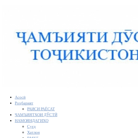
Асосӣ
Роҳбарият
РАИСИ РАЁСАТ
ҶАМЪИЯТҲОИ ДЎСТӢ
НАМОЯНДАГИҲО
Суғд
Хатлон
ВМКБ