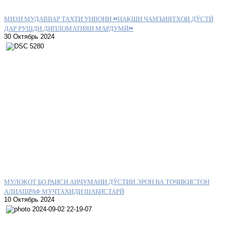
МИЗИ МУДАВВАР ТАҲТИ УНВОНИ «НАҚШИ ҶАМЪИЯТҲОИ ДӮСТӢ
ДАР РУШДИ ДИПЛОМАТИЯИ МАРДУМӢ»
30 Октябрь 2024
МУЛОҚОТ БО РАИСИ АНҶУМАНИ ДӮСТИИ ЭРОН ВА ТОҶИКИСТОН
АЛИАШРАФ МУҶТАҲИДИ ШАБИСТАРӢ
10 Октябрь 2024