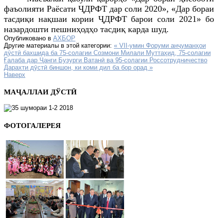
фаъолияти Раёсати ҶДРФТ дар соли 2020», «Дар бораи
тасдиқи нақшаи кории ҶДРФТ барои соли 2021» бо
назардошти пешниҳодҳо тасдиқ карда шуд.
Опубликовано в
АХБОР
Другие материалы в этой категории:
« VII-умин Форуми анҷуманҳои
дӯстӣ бахшида ба 75-солагии Созмони Милали Муттаҳид, 75-солагии
Ғалаба дар Ҷанги Бузурги Ватанӣ ва 95-солагии Россотрудничество
Дарахти дӯстӣ биншон, ки коми дил ба бор орад »
Наверх
МАҶАЛЛАИ ДЎСТӢ
ФОТОГАЛЕРЕЯ