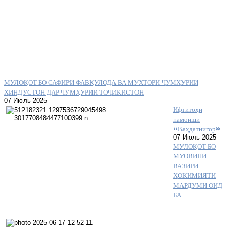
МУЛОҚОТ БО САФИРИ ФАВҚУЛОДА ВА МУХТОРИ ҶУМҲУРИИ
ҲИНДУСТОН ДАР ЧУМҲУРИИ ТОҶИКИСТОН
07 Июль 2025
Ифтитоҳи
намоиши
«Ваҳдатнигор»
07 Июль 2025
МУЛОҚОТ БО
МУОВИНИ
ВАЗИРИ
ҲОКИМИЯТИ
МАРДУМӢ ОИД
БА