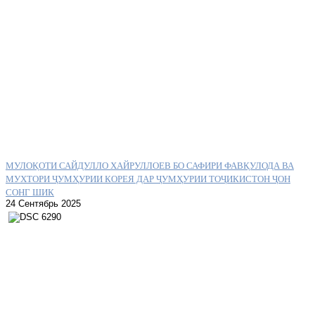
МУЛОҚОТИ САЙДУЛЛО ХАЙРУЛЛОЕВ БО САФИРИ ФАВҚУЛОДА ВА
МУХТОРИ ҶУМҲУРИИ КОРЕЯ ДАР ҶУМҲУРИИ ТОҶИКИСТОН ҶОН
СОНГ ШИК
24 Сентябрь 2025