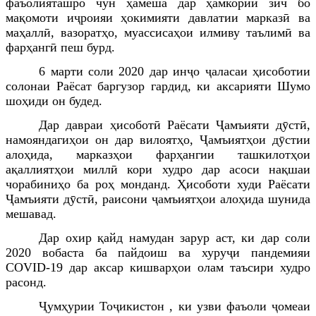
фаъолияташро чун ҳамеша дар ҳамкории зич бо
мақомоти иҷроияи ҳокимияти давлатии марказӣ ва
маҳаллӣ, вазоратҳо, муассисаҳои илмиву таълимӣ ва
фарҳангӣ пеш бурд.
6 марти соли 2020 дар ин
ҷ
о
ҷ
аласаи ҳисоботии
солонаи Раёсат баргузор гардид, ки аксарияти Шумо
шоҳиди он будед.
Д
ар давраи ҳисоботӣ Раёсати Ҷамъияти дӯстӣ,
намояндагиҳои он дар вилоятҳо, Ҷамъиятҳои дӯстии
алоҳида, марказҳои фарҳангии ташкилотҳои
ақаллиятҳои миллӣ кори худро дар асоси нақшаи
чорабиниҳо ба роҳ монданд. Ҳисоботи худи Раёсати
Ҷамъияти дӯстӣ, раисони
ҷ
амъиятҳои алоҳида шунида
мешавад.
Дар охир қайд намудан зарур аст, ки
дар соли
2020 вобаста ба пайдоиш ва хуруҷи пандемияи
CОVID-19 дар аксар кишварҳои олам таъсири худро
расонд.
Ҷумҳурии Тоҷикистон , ки узви фаъоли
ҷ
омеаи