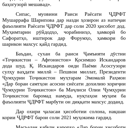
баҳогузорӣ мешавад
».
Сипас, муовини Раиси Раёсати ҶДРФТ
Мушаррафа Шарипова дар назди ҳозирон аз натиҷаи
фаъолияти Раёсати ҶДРФТ дар соли 2020 ҳисобот дод.
Муҳимтарин рӯйдодҳо, чорабиниҳо, ҳамкорӣ бо
Сафоратҳо, иштирок дар Форумҳо, ҳамкори бо
шарикон махсус қайд гардид.
Баъдан, сухан ба раиси Ҷамъияти дӯстии
«Тоҷикистон – Афғонистон» Қосимшо Искандаров
дода шуд. Қ. Искандаров оиди Паёми Асосгузори
сулҳу ваҳдати миллӣ – Пешвои миллат, Президенти
Ҷумҳурии Тоҷикистон муҳтарам Эмомалӣ Раҳмон
«Дар бораи самтҳои асосии сиёсати дохилию хориҷии
Ҷумҳурии Тоҷикистон» ба Маҷлиси Олии Ҷумҳурии
Тоҷикистон баромад намуда, нуқтаҳои муҳим ба
фаъолияти ҶДРФТ марбути он диққати махсус доданд.
Дар охири
ҷ
аласаи ҳисоботии солона, нақшаи
кории ҶДРФТ барои соли 2021 муҳокима гардид.
Масъалаи қабули қарорҳо «Дар бораи ҳисоботи