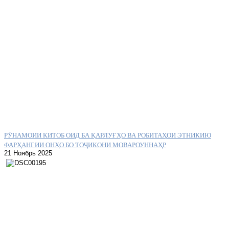
РӮНАМОИИ КИТОБ ОИД БА ҚАРЛУҒҲО ВА РОБИТАҲОИ ЭТНИКИЮ
ФАРҲАНГИИ ОНҲО БО ТОҶИКОНИ МОВАРОУННАҲР
21 Ноябрь 2025