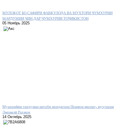
МУЛОҚОТ БО САФИРИ ФАВҚУЛОДА ВА МУХТОРИ ҶУМҲУРИИ
МАРДУМИИ ЧИН ДАР ҶУМҲУРИИ ТОҶИКИСТОН
05 Ноябрь 2025
Муаррифии тарҷумаи китоби мондагори Пешвои миллат, муҳтарам
Эмомалӣ Раҳмон
14 Октябрь 2025