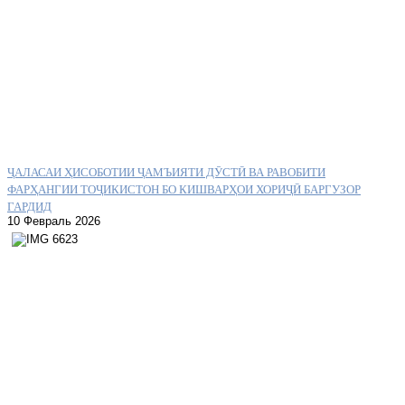
ҶАЛАСАИ ҲИСОБОТИИ ҶАМЪИЯТИ ДӮСТӢ ВА РАВОБИТИ
ФАРҲАНГИИ ТОҶИКИСТОН БО КИШВАРҲОИ ХОРИҶӢ БАРГУЗОР
ГАРДИД
10 Февраль 2026