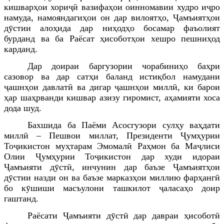
кишварҳои хориҷӣ вазифаҳои оинномавии худро иҷро
намуда,
намояндагиҳои он дар вилоятҳо, Ҷамъиятҳои
дӯстии алоҳида дар ниҳодҳо босамар фаъолият
бурданд ва ба Раёсат ҳисоботҳои хешро пешниҳод
карданд.
Дар доираи баргузории чорабиниҳо баҳри
сазовор ва дар сатҳи баланд истиқбол намудани
ҷ
ашнҳои давлатӣ ва дигар
ҷ
ашнҳои миллӣ, ки барои
ҳар шаҳрванди кишвар азизу гиромист, аҳамияти хоса
дода шуд.
Бахшида ба Паёми
Асосгузори сулҳу ваҳдати
миллӣ – Пешвои миллат, Президенти Ҷумҳурии
Тоҷикистон муҳтарам Эмомалӣ Раҳмон
ба Маҷлиси
Олии Ҷумҳурии Тоҷикистон дар худи идораи
Ҷамъияти дӯстӣ
, инчунин дар баъзе Ҷамъиятҳои
дӯстии назди он ва баъзе марказҳои миллию фарҳангӣ
бо кӯшиши масъулони ташкилот
ҷ
аласаҳо доир
гаштанд.
Раёсати Ҷамъияти дӯстӣ дар давраи ҳисоботӣ