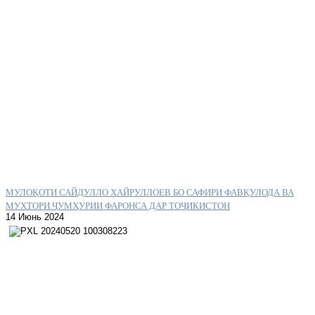
МУЛОҚОТИ САЙДУЛЛО ХАЙРУЛЛОЕВ БО САФИРИ ФАВҚУЛОДА ВА
МУХТОРИ ҶУМҲУРИИ ФАРОНСА ДАР ТОҶИКИСТОН
14 Июнь 2024