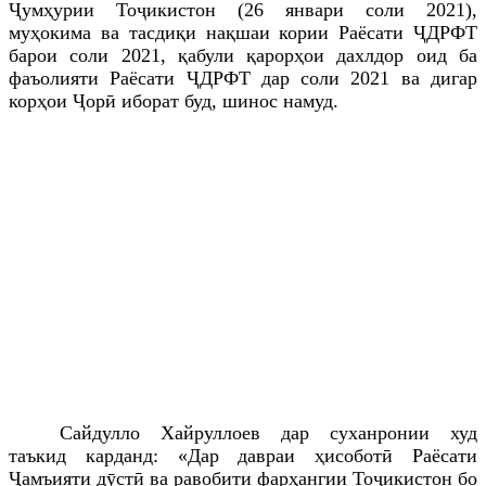
Ҷумҳурии Тоҷикистон (26 январи соли 2021),
муҳокима ва тасдиқи нақшаи кории Раёсати ҶДРФТ
барои соли 2021, қабули қарорҳои дахлдор оид ба
фаъолияти Раёсати ҶДРФТ дар соли 2021 ва дигар
корҳои Ҷорӣ иборат буд, шинос намуд.
Сайдулло Хайруллоев дар суханронии худ
таъкид карданд: «Дар давраи ҳисоботӣ
Раёсати
Ҷамъияти дӯстӣ ва равобити фарҳангии Тоҷикистон бо