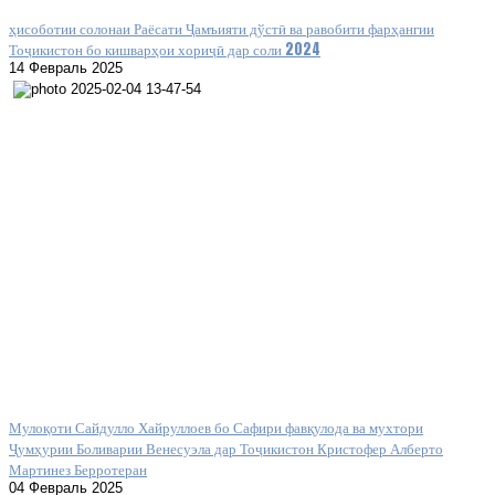
ҳисоботии солонаи Раёсати Ҷамъияти дўстӣ ва равобити фарҳангии
Тоҷикистон бо кишварҳои хориҷӣ дар соли 2024
14 Февраль 2025
Мулоқоти Сайдулло Хайруллоев бо Сафири фавқулода ва мухтори
Ҷумҳурии Боливарии Венесуэла дар Тоҷикистон Кристофер Алберто
Мартинез Берротеран
04 Февраль 2025