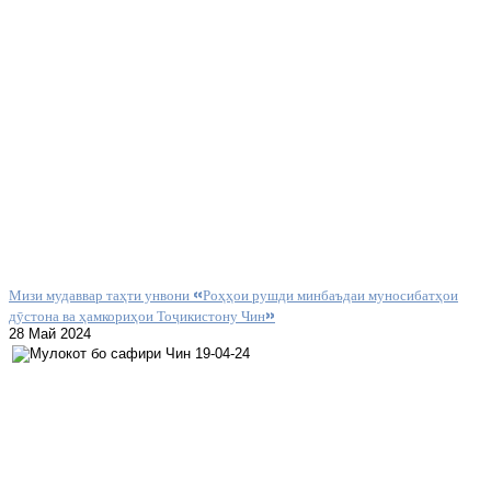
Мизи мудаввар таҳти унвони «Роҳҳои рушди минбаъдаи муносибатҳои
дӯстона ва ҳамкориҳои Тоҷикистону Чин»
28 Май 2024