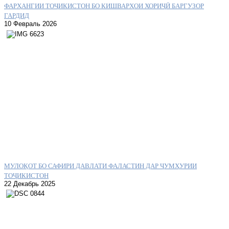
ФАРҲАНГИИ ТОҶИКИСТОН БО КИШВАРҲОИ ХОРИҶӢ БАРГУЗОР
ГАРДИД
10 Февраль 2026
МУЛОҚОТ БО САФИРИ ДАВЛАТИ ФАЛАСТИН ДАР ҶУМҲУРИИ
ТОҶИКИСТОН
22 Декабрь 2025