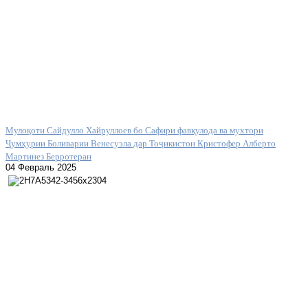
Мулоқоти Сайдулло Хайруллоев бо Сафири фавқулода ва мухтори
Ҷумҳурии Боливарии Венесуэла дар Тоҷикистон Кристофер Алберто
Мартинез Берротеран
04 Февраль 2025