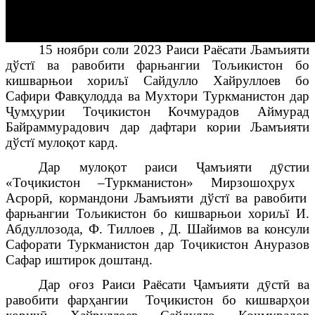
15 ноябри соли 2023
Раиси
Раёсати Љамъияти
дўстї ва равобити фарњангии Тољикистон бо
кишварњои хориљї Сайдулло Хайруллоев бо
Сафири Фав
қ
уло
дда ва Мухтори Туркманистон дар
Ҷ
ум
ҳ
урии
То
ҷ
икисто
н
Кочмурадов Аймурад
Байраммурадович дар дафтари кории Љамъияти
дўстї муло
қ
от кард.
Дар муло
қ
от
раиси
Ҷ
амъияти д
ӯ
стии
«То
ҷ
икистон –Туркманистон» Мирзошо
ҳ
рух
Асрор
ӣ
, кормандони
Љамъияти дўстї ва равобити
фарњангии Тољикистон бо кишварњои хориљї И.
Абдуллозода, Ф. Тиллоев , Д. Шайимов ва консули
Сафорати Туркманистон дар То
ҷ
икистон
Ануразов
Сафар иштирок доштанд.
Дар
о
ғ
оз
Раиси Раёсати
Ҷ
амъияти
д
ӯ
ст
ӣ
ва
равобити
фар
ҳ
ангии
То
ҷ
икистон
бо
кишвар
ҳ
ои