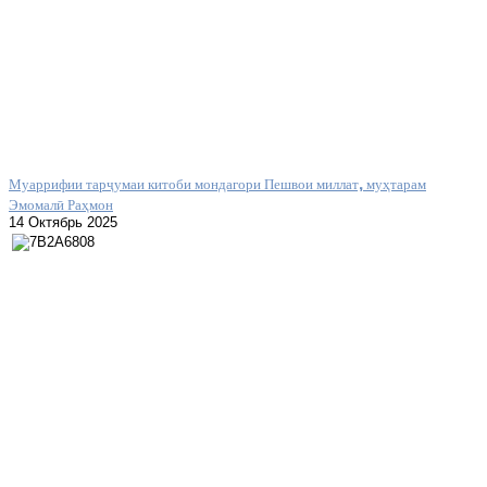
Муаррифии тарҷумаи китоби мондагори Пешвои миллат, муҳтарам
Эмомалӣ Раҳмон
14 Октябрь 2025