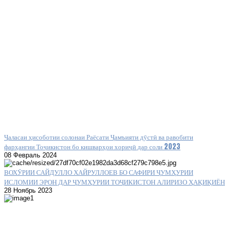
Ҷаласаи ҳисоботии солонаи Раёсати Ҷамъияти дӯстӣ ва равобити
фарҳангии Тоҷикистон бо кишварҳои хориҷӣ дар соли 2023
08 Февраль 2024
ВОХӮРИИ САЙДУЛЛО ХАЙРУЛЛОЕВ БО САФИРИ ҶУМҲУРИИ
ИСЛОМИИ ЭРОН ДАР ҶУМҲУРИИ ТОҶИКИСТОН АЛИРИЗО ҲАҚИҚИЁН
28 Ноябрь 2023