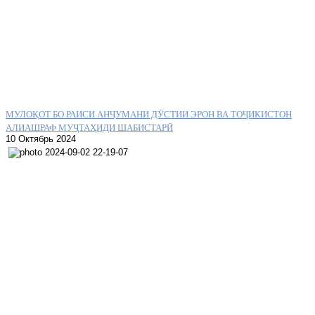
МУЛОҚОТ БО РАИСИ АНҶУМАНИ ДӮСТИИ ЭРОН ВА ТОҶИКИСТОН
АЛИАШРАФ МУҶТАҲИДИ ШАБИСТАРӢ
10 Октябрь 2024