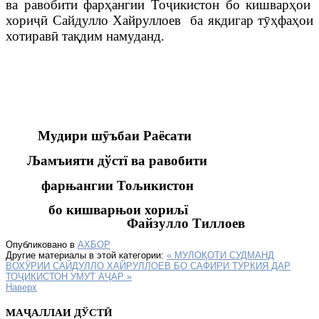
ва равобити фар
ҳ
ангии То
ҷ
икистон бо кишвар
ҳ
ои
хори
ҷӣ
Сайдулло Хайруллоев
ба якдигар
т
ӯҳ
фа
ҳ
ои
хотирав
ӣ
та
қ
дим
намуданд
.
Мудири ш
ӯ
ъбаи
Раёсати
Љ
амъияти дўстї ва равобити
фарњангии Тољикистон
бо кишварњои хориљї
Файзулло Тиллоев
Опубликовано в
АХБОР
Другие материалы в этой категории:
« МУЛОҚОТИ СУДМАНД
ВОХӮРИИ САЙДУЛЛО ХАЙРУЛЛОЕВ БО САФИРИ ТУРКИЯ ДАР
ТОҶИКИСТОН УМУТ АҶАР »
Наверх
МАҶАЛЛАИ ДЎСТӢ