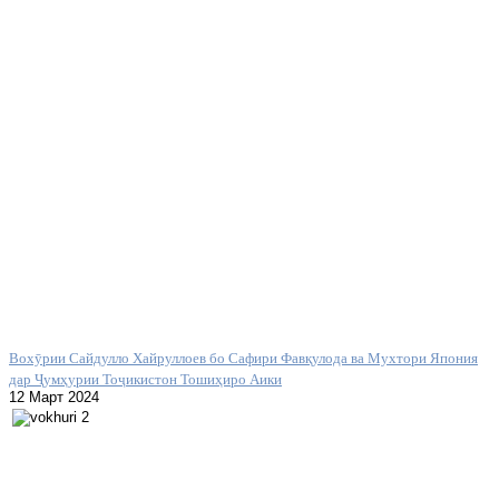
Вохӯрии Сайдулло Хайруллоев бо Сафири Фавқулода ва Мухтори Япония
дар Ҷумҳурии Тоҷикистон Тошиҳиро Аики
12 Март 2024