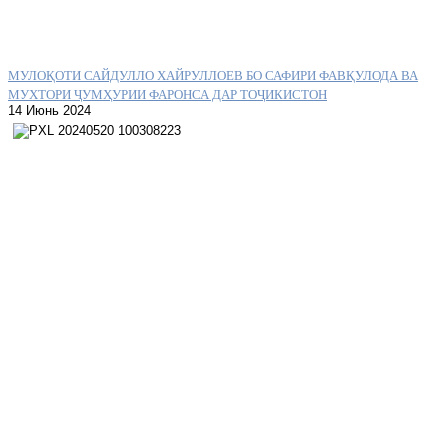
МУЛОҚОТИ САЙДУЛЛО ХАЙРУЛЛОЕВ БО САФИРИ ФАВҚУЛОДА ВА
МУХТОРИ ҶУМҲУРИИ ФАРОНСА ДАР ТОҶИКИСТОН
14 Июнь 2024