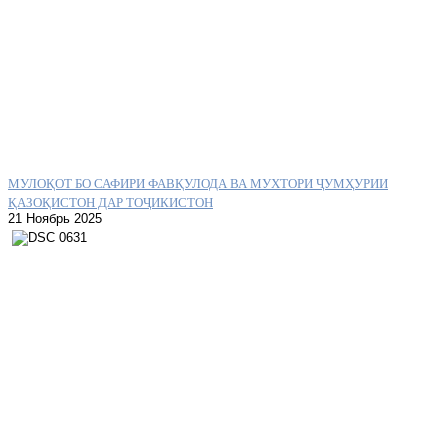
МУЛОҚОТ БО САФИРИ ФАВҚУЛОДА ВА МУХТОРИ ҶУМҲУРИИ
ҚАЗОҚИСТОН ДАР ТОҶИКИСТОН
21 Ноябрь 2025