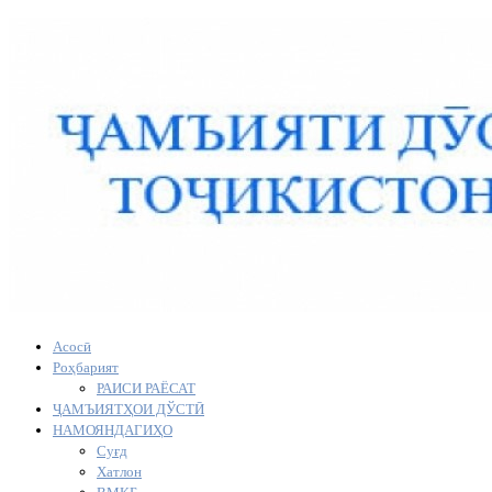
Асосӣ
Роҳбарият
РАИСИ РАЁСАТ
ҶАМЪИЯТҲОИ ДЎСТӢ
НАМОЯНДАГИҲО
Суғд
Хатлон
ВМКБ