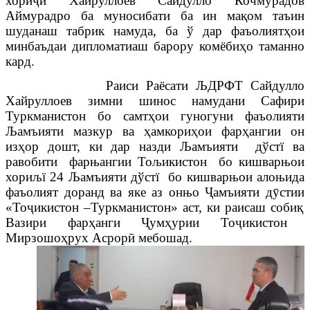
хори
ҷӣ
Хайруллоев
Сайдулло
Кочмурадов
Аймурадро ба муносибати ба ин ма
қ
ом таъин
шуданаш табрик намуда, ба ў дар фаъолият
ҳ
ои
минбаъдаи дипломатиаш барору комёби
ҳ
о таманно
кард.
Раиси Раёсати ЉДРФТ Сайдулло
Хайруллоев зимни шинос намудани Сафири
Туркманистон бо самт
ҳ
ои гуногуни фаъолияти
Љамъияти мазкур ва
ҳ
амкори
ҳ
ои фар
ҳ
ангии он
из
ҳ
ор дошт, ки дар назди Љамъияти дўстї ва
равобити фарњангии Тољикистон бо кишварњои
хориљї 24 Љамъияти дўстї бо кишварњои алоњида
фаъолият доранд ва яке аз онњо
Ҷ
амъияти д
ӯ
стии
«То
ҷ
икистон –Туркманистон» аст, ки
раисаш соби
қ
Вазири фар
ҳ
анги
Ҷ
ум
ҳ
урии То
ҷ
икистон
Мирзошо
ҳ
рух
Асрор
ӣ
мебошад.