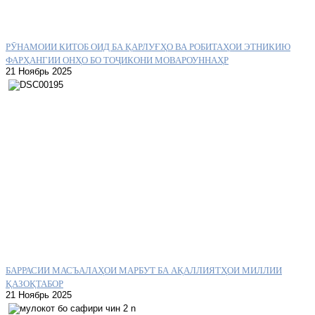
РӮНАМОИИ КИТОБ ОИД БА ҚАРЛУҒҲО ВА РОБИТАҲОИ ЭТНИКИЮ
ФАРҲАНГИИ ОНҲО БО ТОҶИКОНИ МОВАРОУННАҲР
21 Ноябрь 2025
БАРРАСИИ МАСЪАЛАҲОИ МАРБУТ БА АҚАЛЛИЯТҲОИ МИЛЛИИ
ҚАЗОҚТАБОР
21 Ноябрь 2025