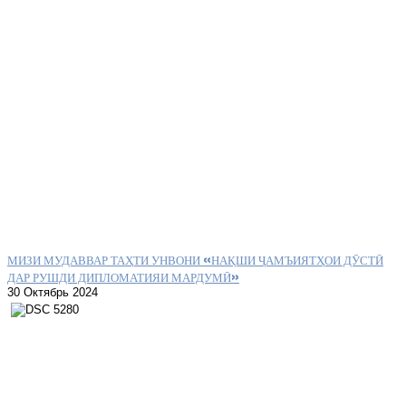
МИЗИ МУДАВВАР ТАҲТИ УНВОНИ «НАҚШИ ҶАМЪИЯТҲОИ ДӮСТӢ
ДАР РУШДИ ДИПЛОМАТИЯИ МАРДУМӢ»
30 Октябрь 2024