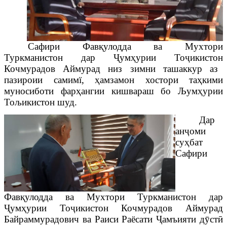
Сафири Фав
қ
уло
дда ва Мухтори
Туркманистон дар
Ҷ
ум
ҳ
урии
То
ҷ
икисто
н
Кочмурадов Аймурад низ зимни ташаккур аз
пазироии самимї,
ҳ
амзамон хостори та
ҳ
кими
муносиботи фар
ҳ
ангии кишвараш бо Љум
ҳ
урии
Тољикистон шуд.
Дар
ан
ҷ
оми
су
ҳ
бат
Сафири
Фав
қ
уло
дда ва Мухтори Туркманистон дар
Ҷ
ум
ҳ
урии
То
ҷ
икисто
н
Кочмурадов Аймурад
Байраммурадович
ва Раиси Раёсати
Ҷ
амъияти д
ӯ
ст
ӣ