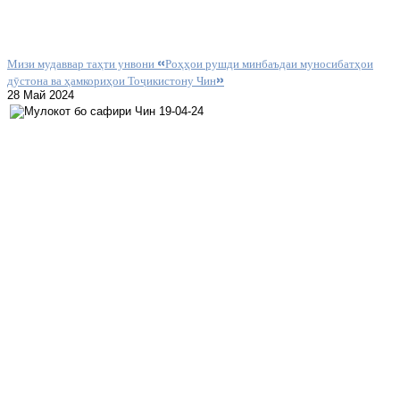
Мизи мудаввар таҳти унвони «Роҳҳои рушди минбаъдаи муносибатҳои
дӯстона ва ҳамкориҳои Тоҷикистону Чин»
28 Май 2024