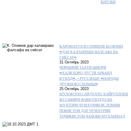
КИТОБИ
КАРОМАТУЛЛО ОЛИМОВ БО НОМИ
«ДАР ҚАЛАМРАВИ ФАЛСАФА ВА
СИЁСАТ»
31 Октябрь 2023
ЧОРАБИНӢ ТАҲТИ ШИОРИ
«ХАЛҚҲОРО ДӮСТӢ АРВАНД
КУНАД», – РУССИАШ: «НАРОДЫ
ДРУЖБОЮ СИЛЬНЫ»
25 Октябрь 2023
МУЛОҚОТИ САЙДУЛЛО ХАЙРУЛЛОЕВ
БО САФИРИ ФАВҚУЛОДДА ВА
МУХТОРИ ҶУМҲУРИИ ИСЛОМИИ
ПОКИСТОН ДАР ҶУМҲУРИИ
ТОҶИКИСТОН ҶАНОБИ МУҲАММАД