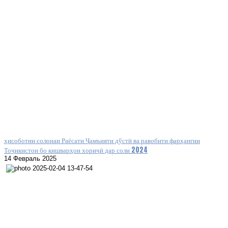
ҳисоботии солонаи Раёсати Ҷамъияти дўстӣ ва равобити фарҳангии
Тоҷикистон бо кишварҳои хориҷӣ дар соли 2024
14 Февраль 2025