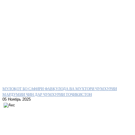
МУЛОҚОТ БО САФИРИ ФАВҚУЛОДА ВА МУХТОРИ ҶУМҲУРИИ
МАРДУМИИ ЧИН ДАР ҶУМҲУРИИ ТОҶИКИСТОН
05 Ноябрь 2025