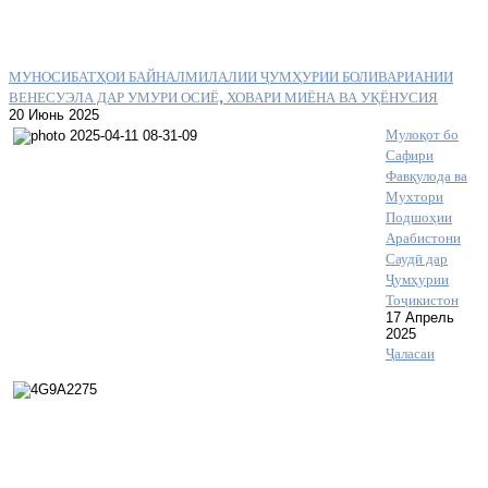
МУНОСИБАТҲОИ БАЙНАЛМИЛАЛИИ ҶУМҲУРИИ БОЛИВАРИАНИИ
ВЕНЕСУЭЛА ДАР УМУРИ ОСИЁ, ХОВАРИ МИЁНА ВА УҚЁНУСИЯ
20 Июнь 2025
Мулоқот бо
Сафири
Фавқулода ва
Мухтори
Подшоҳии
Арабистони
Саудӣ дар
Ҷумҳурии
Тоҷикистон
17 Апрель
2025
Ҷаласаи