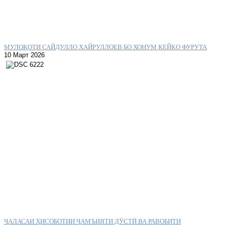
МУЛОҚОТИ САЙДУЛЛО ХАЙРУЛЛОЕВ БО ХОНУМ КЕЙКО ФУРУТА
10 Март 2026
ҶАЛАСАИ ҲИСОБОТИИ ҶАМЪИЯТИ ДӮСТӢ ВА РАВОБИТИ