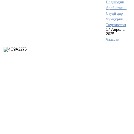
Подшоҳии
Арабистони
Саудӣ дар
Ҷумҳурии
Тоҷикистон
17 Апрель
2025
Ҷаласаи