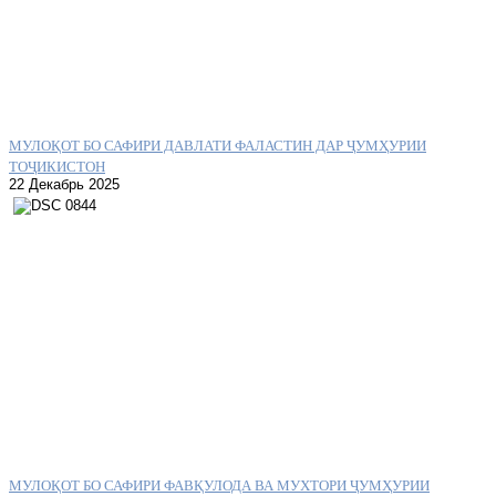
МУЛОҚОТ БО САФИРИ ДАВЛАТИ ФАЛАСТИН ДАР ҶУМҲУРИИ
ТОҶИКИСТОН
22 Декабрь 2025
МУЛОҚОТ БО САФИРИ ФАВҚУЛОДА ВА МУХТОРИ ҶУМҲУРИИ