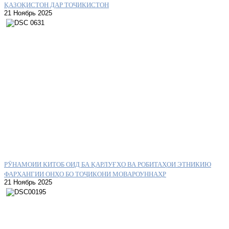
ҚАЗОҚИСТОН ДАР ТОҶИКИСТОН
21 Ноябрь 2025
РӮНАМОИИ КИТОБ ОИД БА ҚАРЛУҒҲО ВА РОБИТАҲОИ ЭТНИКИЮ
ФАРҲАНГИИ ОНҲО БО ТОҶИКОНИ МОВАРОУННАҲР
21 Ноябрь 2025