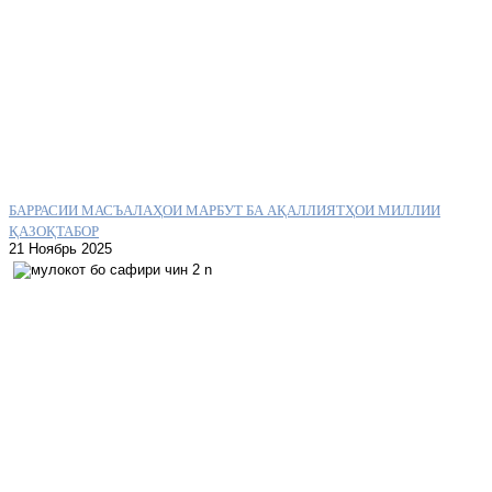
БАРРАСИИ МАСЪАЛАҲОИ МАРБУТ БА АҚАЛЛИЯТҲОИ МИЛЛИИ
ҚАЗОҚТАБОР
21 Ноябрь 2025