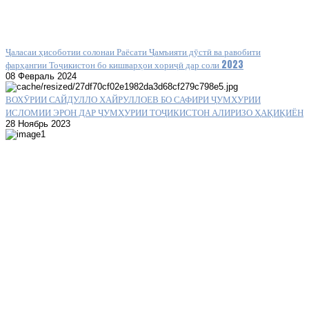
Ҷаласаи ҳисоботии солонаи Раёсати Ҷамъияти дӯстӣ ва равобити
фарҳангии Тоҷикистон бо кишварҳои хориҷӣ дар соли 2023
08 Февраль 2024
ВОХӮРИИ САЙДУЛЛО ХАЙРУЛЛОЕВ БО САФИРИ ҶУМҲУРИИ
ИСЛОМИИ ЭРОН ДАР ҶУМҲУРИИ ТОҶИКИСТОН АЛИРИЗО ҲАҚИҚИЁН
28 Ноябрь 2023