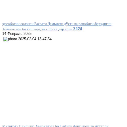
ҳисоботии солонаи Раёсати Ҷамъияти дўстӣ ва равобити фарҳангии
Тоҷикистон бо кишварҳои хориҷӣ дар соли 2024
14 Февраль 2025
Мулоқоти Сайдулло Хайруллоев бо Сафири фавқулода ва мухтори