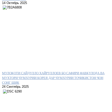
14 Октябрь 2025
МУЛОҚОТИ САЙДУЛЛО ХАЙРУЛЛОЕВ БО САФИРИ ФАВҚУЛОДА ВА
МУХТОРИ ҶУМҲУРИИ КОРЕЯ ДАР ҶУМҲУРИИ ТОҶИКИСТОН ҶОН
СОНГ ШИК
24 Сентябрь 2025