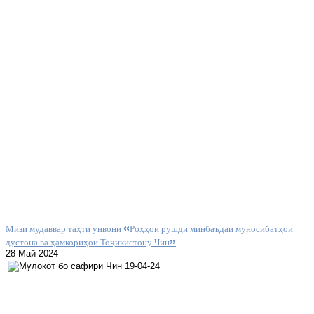
Мизи мудаввар таҳти унвони «Роҳҳои рушди минбаъдаи муносибатҳои
дӯстона ва ҳамкориҳои Тоҷикистону Чин»
28 Май 2024