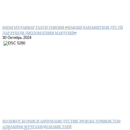
МИЗИ МУДАВВАР ТАҲТИ УНВОНИ «НАҚШИ ҶАМЪИЯТҲОИ ДӮСТӢ
ДАР РУШДИ ДИПЛОМАТИЯИ МАРДУМӢ»
30 Октябрь 2024
МУЛОҚОТ БО РАИСИ АНҶУМАНИ ДӮСТИИ ЭРОН ВА ТОҶИКИСТОН
АЛИАШРАФ МУҶТАҲИДИ ШАБИСТАРӢ