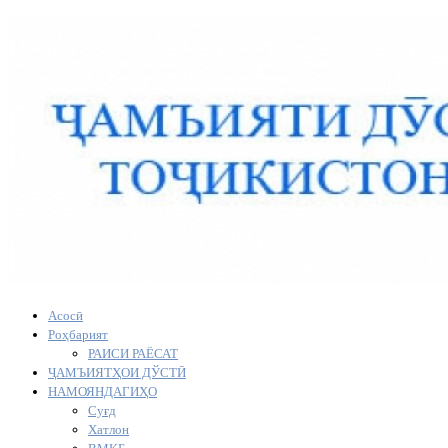
Асосӣ
Роҳбарият
РАИСИ РАЁСАТ
ҶАМЪИЯТҲОИ ДЎСТӢ
НАМОЯНДАГИҲО
Суғд
Хатлон
ВМКБ