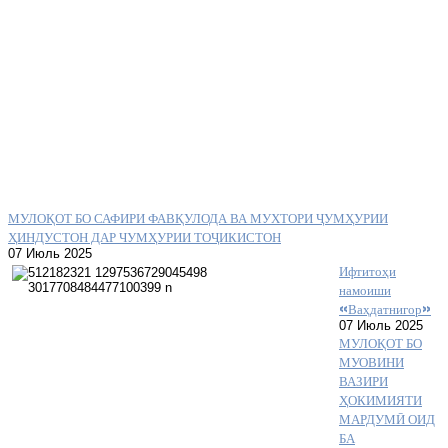
МУЛОҚОТ БО САФИРИ ФАВҚУЛОДА ВА МУХТОРИ ҶУМҲУРИИ
ҲИНДУСТОН ДАР ЧУМҲУРИИ ТОҶИКИСТОН
07 Июль 2025
Ифтитоҳи
намоиши
«Ваҳдатнигор»
07 Июль 2025
МУЛОҚОТ БО
МУОВИНИ
ВАЗИРИ
ҲОКИМИЯТИ
МАРДУМӢ ОИД
БА