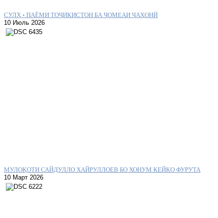
СУЛҲ – ПАЁМИ ТОҶИКИСТОН БА ҶОМЕАИ ҶАҲОНӢ
10 Июль 2026
МУЛОҚОТИ САЙДУЛЛО ХАЙРУЛЛОЕВ БО ХОНУМ КЕЙКО ФУРУТА
10 Март 2026