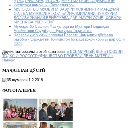
ҶУМҲУРИИ ҲИНДУСТОН ДАР ЧУМҲУРИИ ТОҶИКИСТОН
Ифтитоҳи намоиши «Ваҳдатнигор»
МУЛОҚОТ БО МУОВИНИ ВАЗИРИ ҲОКИМИЯТИ МАРДУМӢ
ОИД БА МУНОСИБАТҲОИ БАЙНАЛМИЛАЛИИ ҶУМҲУРИИ
БОЛИВАРИАНИИ ВЕНЕСУЭЛА ДАР УМУРИ ОСИЁ, ХОВАРИ
МИЁНА ВА УҚЁНУСИЯ
Мулоқот бо Сафири Фавқулода ва Мухтори Подшоҳии
Арабистони Саудӣ дар Ҷумҳурии Тоҷикистон
Ҷаласаи ҳисоботии солонаи Раёсати Ҷамъияти дўстӣ ва
равобити фарҳангии Тоҷикистон бо кишварҳои хориҷӣ дар соли
2024
Другие материалы в этой категории:
« ВСЕМИРНЫЙ ДЕНЬ ПОЭЗИИ
ТОДКС И РОССОТРУДНИЧЕСТВО ПРОВЕЛИ ДЕНЬ МАТЕРИ »
Наверх
МАҶАЛЛАИ ДЎСТӢ
ФОТОГАЛЕРЕЯ