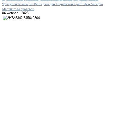
Ҷумҳурии Боливарии Венесуэла дар Тоҷикистон Кристофер Алберто
Мартинез Берротеран
04 Февраль 2025