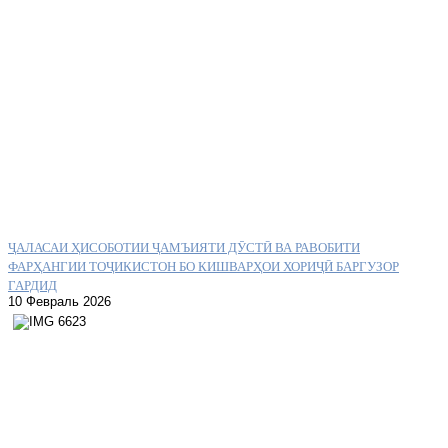
ҶАЛАСАИ ҲИСОБОТИИ ҶАМЪИЯТИ ДӮСТӢ ВА РАВОБИТИ
ФАРҲАНГИИ ТОҶИКИСТОН БО КИШВАРҲОИ ХОРИҶӢ БАРГУЗОР
ГАРДИД
10 Февраль 2026