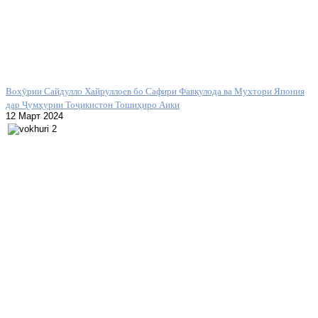
Вохӯрии Сайдулло Хайруллоев бо Сафири Фавқулода ва Мухтори Япония
дар Ҷумҳурии Тоҷикистон Тошиҳиро Аики
12 Март 2024