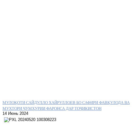
МУЛОҚОТИ САЙДУЛЛО ХАЙРУЛЛОЕВ БО САФИРИ ФАВҚУЛОДА ВА
МУХТОРИ ҶУМҲУРИИ ФАРОНСА ДАР ТОҶИКИСТОН
14 Июнь 2024