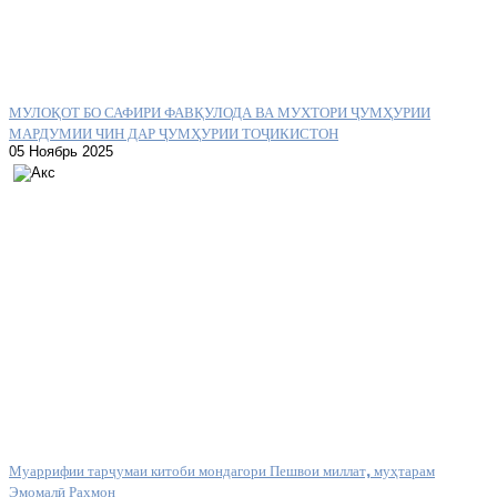
МУЛОҚОТ БО САФИРИ ФАВҚУЛОДА ВА МУХТОРИ ҶУМҲУРИИ
МАРДУМИИ ЧИН ДАР ҶУМҲУРИИ ТОҶИКИСТОН
05 Ноябрь 2025
Муаррифии тарҷумаи китоби мондагори Пешвои миллат, муҳтарам
Эмомалӣ Раҳмон