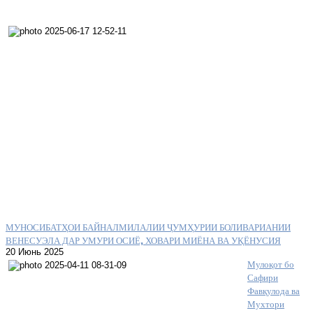
МУНОСИБАТҲОИ БАЙНАЛМИЛАЛИИ ҶУМҲУРИИ БОЛИВАРИАНИИ
ВЕНЕСУЭЛА ДАР УМУРИ ОСИЁ, ХОВАРИ МИЁНА ВА УҚЁНУСИЯ
20 Июнь 2025
Мулоқот бо
Сафири
Фавқулода ва
Мухтори