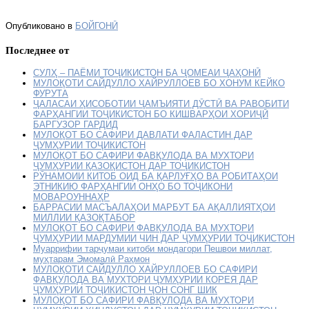
Опубликовано в
БОЙГОНӢ
Последнее от
СУЛҲ – ПАЁМИ ТОҶИКИСТОН БА ҶОМЕАИ ҶАҲОНӢ
МУЛОҚОТИ САЙДУЛЛО ХАЙРУЛЛОЕВ БО ХОНУМ КЕЙКО
ФУРУТА
ҶАЛАСАИ ҲИСОБОТИИ ҶАМЪИЯТИ ДӮСТӢ ВА РАВОБИТИ
ФАРҲАНГИИ ТОҶИКИСТОН БО КИШВАРҲОИ ХОРИҶӢ
БАРГУЗОР ГАРДИД
МУЛОҚОТ БО САФИРИ ДАВЛАТИ ФАЛАСТИН ДАР
ҶУМҲУРИИ ТОҶИКИСТОН
МУЛОҚОТ БО САФИРИ ФАВҚУЛОДА ВА МУХТОРИ
ҶУМҲУРИИ ҚАЗОҚИСТОН ДАР ТОҶИКИСТОН
РӮНАМОИИ КИТОБ ОИД БА ҚАРЛУҒҲО ВА РОБИТАҲОИ
ЭТНИКИЮ ФАРҲАНГИИ ОНҲО БО ТОҶИКОНИ
МОВАРОУННАҲР
БАРРАСИИ МАСЪАЛАҲОИ МАРБУТ БА АҚАЛЛИЯТҲОИ
МИЛЛИИ ҚАЗОҚТАБОР
МУЛОҚОТ БО САФИРИ ФАВҚУЛОДА ВА МУХТОРИ
ҶУМҲУРИИ МАРДУМИИ ЧИН ДАР ҶУМҲУРИИ ТОҶИКИСТОН
Муаррифии тарҷумаи китоби мондагори Пешвои миллат,
муҳтарам Эмомалӣ Раҳмон
МУЛОҚОТИ САЙДУЛЛО ХАЙРУЛЛОЕВ БО САФИРИ
ФАВҚУЛОДА ВА МУХТОРИ ҶУМҲУРИИ КОРЕЯ ДАР
ҶУМҲУРИИ ТОҶИКИСТОН ҶОН СОНГ ШИК
МУЛОҚОТ БО САФИРИ ФАВҚУЛОДА ВА МУХТОРИ