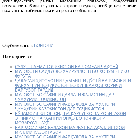
Джиликульского района настоящим подарком, предоставив
возможность больше узнать о стране предков, пообщаться с ними,
послушать любимые песни и просто пообщаться.
Опубликовано в
БОЙГОНӢ
Последнее от
СУЛҲ – ПАЁМИ ТОҶИКИСТОН БА ҶОМЕАИ ҶАҲОНӢ
МУЛОҚОТИ САЙДУЛЛО ХАЙРУЛЛОЕВ БО ХОНУМ КЕЙКО
ФУРУТА
ҶАЛАСАИ ҲИСОБОТИИ ҶАМЪИЯТИ ДӮСТӢ ВА РАВОБИТИ
ФАРҲАНГИИ ТОҶИКИСТОН БО КИШВАРҲОИ ХОРИҶӢ
БАРГУЗОР ГАРДИД
МУЛОҚОТ БО САФИРИ ДАВЛАТИ ФАЛАСТИН ДАР
ҶУМҲУРИИ ТОҶИКИСТОН
МУЛОҚОТ БО САФИРИ ФАВҚУЛОДА ВА МУХТОРИ
ҶУМҲУРИИ ҚАЗОҚИСТОН ДАР ТОҶИКИСТОН
РӮНАМОИИ КИТОБ ОИД БА ҚАРЛУҒҲО ВА РОБИТАҲОИ
ЭТНИКИЮ ФАРҲАНГИИ ОНҲО БО ТОҶИКОНИ
МОВАРОУННАҲР
БАРРАСИИ МАСЪАЛАҲОИ МАРБУТ БА АҚАЛЛИЯТҲОИ
МИЛЛИИ ҚАЗОҚТАБОР
МУЛОҚОТ БО САФИРИ ФАВҚУЛОДА ВА МУХТОРИ