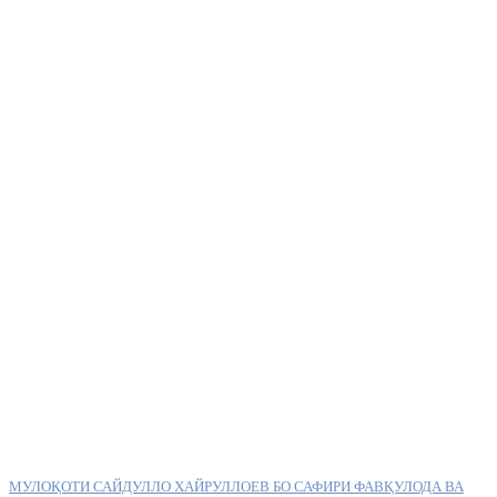
МУЛОҚОТИ САЙДУЛЛО ХАЙРУЛЛОЕВ БО САФИРИ ФАВҚУЛОДА ВА