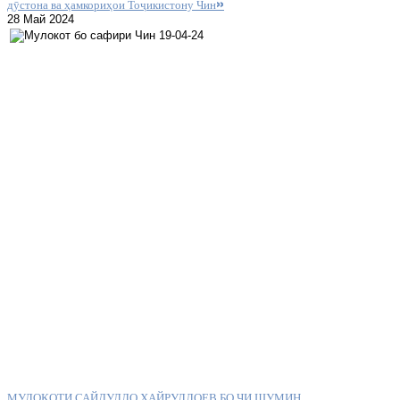
дӯстона ва ҳамкориҳои Тоҷикистону Чин»
28 Май 2024
МУЛОҚОТИ САЙДУЛЛО ХАЙРУЛЛОЕВ БО ҶИ ШУМИН