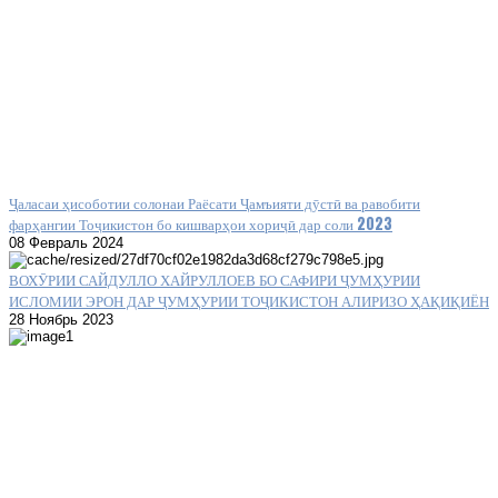
Ҷаласаи ҳисоботии солонаи Раёсати Ҷамъияти дӯстӣ ва равобити
фарҳангии Тоҷикистон бо кишварҳои хориҷӣ дар соли 2023
08 Февраль 2024
ВОХӮРИИ САЙДУЛЛО ХАЙРУЛЛОЕВ БО САФИРИ ҶУМҲУРИИ
ИСЛОМИИ ЭРОН ДАР ҶУМҲУРИИ ТОҶИКИСТОН АЛИРИЗО ҲАҚИҚИЁН
28 Ноябрь 2023