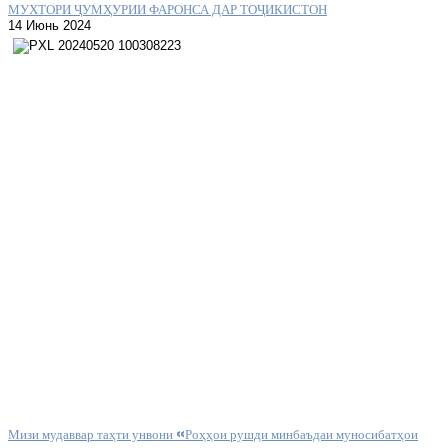
МУХТОРИ ҶУМҲУРИИ ФАРОНСА ДАР ТОҶИКИСТОН
14 Июнь 2024
Мизи мудаввар таҳти унвони «Роҳҳои рушди минбаъдаи муносибатҳои