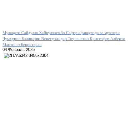
Мулоқоти Сайдулло Хайруллоев бо Сафири фавқулода ва мухтори
Ҷумҳурии Боливарии Венесуэла дар Тоҷикистон Кристофер Алберто
Мартинез Берротеран
04 Февраль 2025