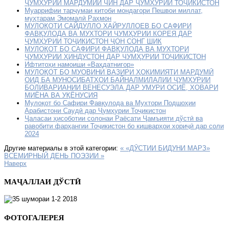
ҶУМҲУРИИ МАРДУМИИ ЧИН ДАР ҶУМҲУРИИ ТОҶИКИСТОН
Муаррифии тарҷумаи китоби мондагори Пешвои миллат,
муҳтарам Эмомалӣ Раҳмон
МУЛОҚОТИ САЙДУЛЛО ХАЙРУЛЛОЕВ БО САФИРИ
ФАВҚУЛОДА ВА МУХТОРИ ҶУМҲУРИИ КОРЕЯ ДАР
ҶУМҲУРИИ ТОҶИКИСТОН ҶОН СОНГ ШИК
МУЛОҚОТ БО САФИРИ ФАВҚУЛОДА ВА МУХТОРИ
ҶУМҲУРИИ ҲИНДУСТОН ДАР ЧУМҲУРИИ ТОҶИКИСТОН
Ифтитоҳи намоиши «Ваҳдатнигор»
МУЛОҚОТ БО МУОВИНИ ВАЗИРИ ҲОКИМИЯТИ МАРДУМӢ
ОИД БА МУНОСИБАТҲОИ БАЙНАЛМИЛАЛИИ ҶУМҲУРИИ
БОЛИВАРИАНИИ ВЕНЕСУЭЛА ДАР УМУРИ ОСИЁ, ХОВАРИ
МИЁНА ВА УҚЁНУСИЯ
Мулоқот бо Сафири Фавқулода ва Мухтори Подшоҳии
Арабистони Саудӣ дар Ҷумҳурии Тоҷикистон
Ҷаласаи ҳисоботии солонаи Раёсати Ҷамъияти дўстӣ ва
равобити фарҳангии Тоҷикистон бо кишварҳои хориҷӣ дар соли
2024
Другие материалы в этой категории:
« «ДӮСТИИ БИДУНИ МАРЗ»
ВСЕМИРНЫЙ ДЕНЬ ПОЭЗИИ »
Наверх
МАҶАЛЛАИ ДЎСТӢ
ФОТОГАЛЕРЕЯ