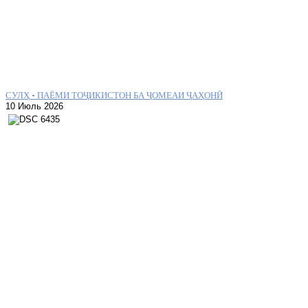
СУЛҲ – ПАЁМИ ТОҶИКИСТОН БА ҶОМЕАИ ҶАҲОНӢ
10 Июль 2026