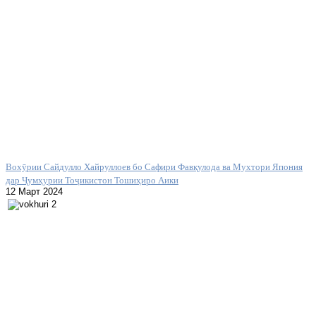
Вохӯрии Сайдулло Хайруллоев бо Сафири Фавқулода ва Мухтори Япония
дар Ҷумҳурии Тоҷикистон Тошиҳиро Аики
12 Март 2024