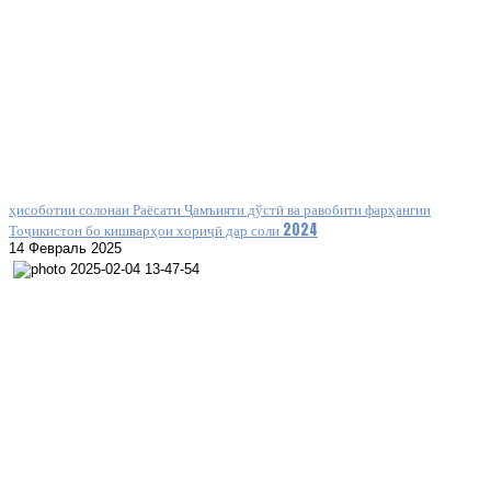
ҳисоботии солонаи Раёсати Ҷамъияти дўстӣ ва равобити фарҳангии
Тоҷикистон бо кишварҳои хориҷӣ дар соли 2024
14 Февраль 2025