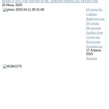
ВЕНЕСУЭЛА ДАР УМУРИ ОСИЁ, ХОВАРИ МИЁНА ВА УҚЁНУСИЯ
20 Июнь 2025
Мулоқот бо
Сафири
Фавқулода ва
Мухтори
Подшоҳии
Арабистони
Саудӣ дар
Ҷумҳурии
Тоҷикистон
17 Апрель
2025
Ҷаласаи