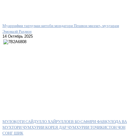
Муаррифии тарҷумаи китоби мондагори Пешвои миллат, муҳтарам
Эмомалӣ Раҳмон
14 Октябрь 2025
МУЛОҚОТИ САЙДУЛЛО ХАЙРУЛЛОЕВ БО САФИРИ ФАВҚУЛОДА ВА
МУХТОРИ ҶУМҲУРИИ КОРЕЯ ДАР ҶУМҲУРИИ ТОҶИКИСТОН ҶОН
СОНГ ШИК