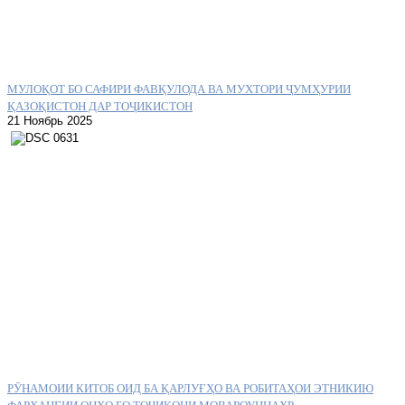
МУЛОҚОТ БО САФИРИ ФАВҚУЛОДА ВА МУХТОРИ ҶУМҲУРИИ
ҚАЗОҚИСТОН ДАР ТОҶИКИСТОН
21 Ноябрь 2025
РӮНАМОИИ КИТОБ ОИД БА ҚАРЛУҒҲО ВА РОБИТАҲОИ ЭТНИКИЮ
ФАРҲАНГИИ ОНҲО БО ТОҶИКОНИ МОВАРОУННАҲР