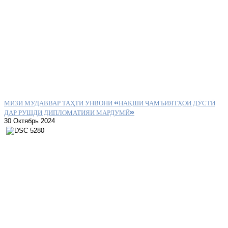
МИЗИ МУДАВВАР ТАҲТИ УНВОНИ «НАҚШИ ҶАМЪИЯТҲОИ ДӮСТӢ
ДАР РУШДИ ДИПЛОМАТИЯИ МАРДУМӢ»
30 Октябрь 2024