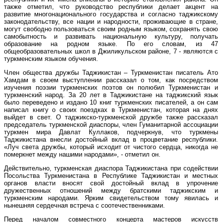
также отметил, что руководство республики делает акцент на
развитие многонационального государства и согласно таджикскому
законодательству, все нации и народности, проживающие в стране,
могут свободно пользоваться своим родным языком, сохранять свою
самобытность и развивать национальную культуру, получать
образование на родном языке. По его словам, из 47
общеобразовательных школ в Джиликульском районе, 7 - являются с
туркменским языком обучения.
Член общества дружбы Таджикистан – Туркменистан писатель Ато
Хамдам в своем выступлении рассказал о том, как посредством
изучения поэзии туркменских поэтов он полюбил Туркменистан и
туркменский народ. За 20 лет в Таджикистане на таджикский язык
было переведено и издано 10 книг туркменских писателей, а он сам
написал книгу о своих поездках в Туркменистан, которая на днях
выйдет в свет. О таджикско-туркменской дружбе также рассказал
председатель туркменской диаспоры, член Гуманитарной ассоциации
туркмен мира Давлат Куллаков, подчеркнув, что туркмены
Таджикистана внесли достойный вклад в процветание республики.
«Луч света дружбы, который исходит от чистого сердца, никогда не
померкнет между нашими народами», - отметил он.
Действительно, туркменская диаспора Таджикистана при содействии
Посольства Туркменистана в Республике Таджикистан и местных
органов власти вносят свой достойный вклад в упрочение
дружественных отношений между братскими таджикским и
туркменским народами. Ярким свидетельством тому явилась и
нынешняя сердечная встреча с соотечественниками.
Перед началом совместного концерта мастеров искусств