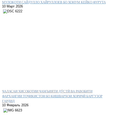
МУЛОҚОТИ САЙДУЛЛО ХАЙРУЛЛОЕВ БО ХОНУМ КЕЙКО ФУРУТА
10 Март 2026
ҶАЛАСАИ ҲИСОБОТИИ ҶАМЪИЯТИ ДӮСТӢ ВА РАВОБИТИ
ФАРҲАНГИИ ТОҶИКИСТОН БО КИШВАРҲОИ ХОРИҶӢ БАРГУЗОР
ГАРДИД
10 Февраль 2026