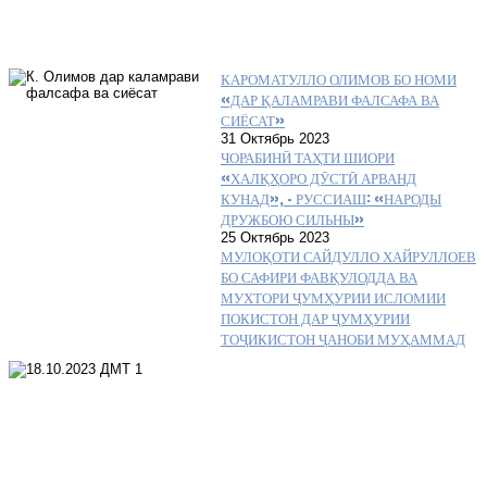
КАРОМАТУЛЛО ОЛИМОВ БО НОМИ
«ДАР ҚАЛАМРАВИ ФАЛСАФА ВА
СИЁСАТ»
31 Октябрь 2023
ЧОРАБИНӢ ТАҲТИ ШИОРИ
«ХАЛҚҲОРО ДӮСТӢ АРВАНД
КУНАД», – РУССИАШ: «НАРОДЫ
ДРУЖБОЮ СИЛЬНЫ»
25 Октябрь 2023
МУЛОҚОТИ САЙДУЛЛО ХАЙРУЛЛОЕВ
БО САФИРИ ФАВҚУЛОДДА ВА
МУХТОРИ ҶУМҲУРИИ ИСЛОМИИ
ПОКИСТОН ДАР ҶУМҲУРИИ
ТОҶИКИСТОН ҶАНОБИ МУҲАММАД