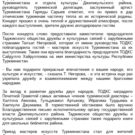
Туркменистана и отдела культуры Джиликульского района,
руководитель туркменской делегации, заслуженный артист
Туркменистана Гарягды Сарыев отметил, что он привез в дар
этническим туркменам частичку тепла из их исторической родины.
Концерт прошел в очень теплой и дружественной атмосфере, после
каждого выступления, зрители дружно аплодировали гостям.
После концерта слово предоставили заместителю председателя
Таджикского общества дружбы и культурных связей с зарубежными
странами Талъат Нигоровой, которая от имени руководства ТОДКС
поблагодарила гостей – мастеров искусств Туркменистана за их
выступление. Также она вручила благодарность председателя ТОДКС
Сайдулло Хайруллоева на имя министерства культуры Республики
Туркменистан.
- Вы нам подарили прекрасные впечатления о вашем народе, его
культуре и искусстве, - сказала Т. Нигорова, - и эта встреча еще раз
укрепила дружбу и взаимопонимание между нашими братскими
народами.
За вклад в развитии дружбы двух народов, ТОДКС наградило
Почетной Грамотой самых активных членов туркменской диаспоры –
Халточа Авезова, Гульджамол Артыкову, Ибрагима Турдыева и
Хаиткули Джумаева. В торжественной обстановке было вручено
Благодарственное письмо исполнительному органу государственной
власти Джиликульского района. Таджикское общество дружбы и
культурных связей с зарубежными странами также подарило книги
для школьных библиотек района.
Приезд мастеров искусств Туркменистана стал для жителей