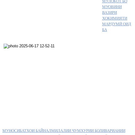
МУЛОҚОТ БО
МУОВИНИ
ВАЗИРИ
ҲОКИМИЯТИ
МАРДУМӢ ОИД
БА
МУНОСИБАТҲОИ БАЙНАЛМИЛАЛИИ ҶУМҲУРИИ БОЛИВАРИАНИИ