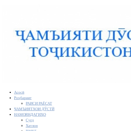
Асосӣ
Роҳбарият
РАИСИ РАЁСАТ
ҶАМЪИЯТҲОИ ДЎСТӢ
НАМОЯНДАГИҲО
Суғд
Хатлон
ВМКБ