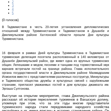
2
3
4
5
(0 голосов)
В Таджикистане в честь 20-летия установления дипломатических
отношений между Туркменистаном и Таджикистаном в Душанбе и
Джиликульском районе Хатлонской области прошли Дни культуры
Туркменистана.
16 февраля в рамках Дней культуры Туркменистана в Таджикистане
туркменская делегация посетила расположенный в 140 километрах от
Душанбе Джиликульский район, где живет одна из крупных туркменских
общин. Лепешками и медом, песнями и танцами под торжественный звук
карнаев встречали гостей на границе района. Глава исполнительного
органа государственной власти в Джиликульском районе Махмадрахим
Исмоилов вместе с представителями различных госструктур, Минкультуры
и Таджикского общества дружбы и культурных связей с зарубежными
странами, пригласил уважаемых гостей в дом культуры джамоата им.
Эргаша Султонова.
Выступая на открытии мероприятия, глава Джиликульского района
рассказал об истории переселения туркменов в Вахшскую долину,
упомянув при этом, что за эти годы многие представители
туркменского народа стали передовиками народного хозяйства
республики и их имена вписаны в историю становления района. Он