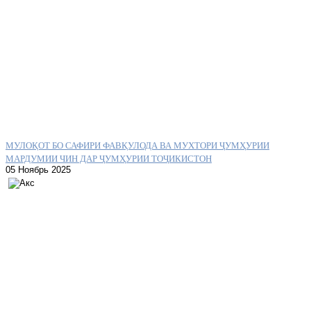
МУЛОҚОТ БО САФИРИ ФАВҚУЛОДА ВА МУХТОРИ ҶУМҲУРИИ
МАРДУМИИ ЧИН ДАР ҶУМҲУРИИ ТОҶИКИСТОН
05 Ноябрь 2025