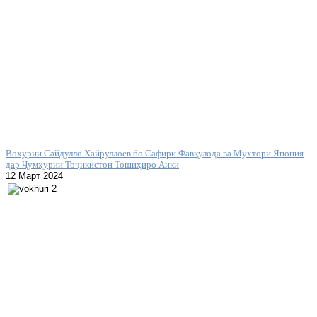
Вохӯрии Сайдулло Хайруллоев бо Сафири Фавқулода ва Мухтори Япония
дар Ҷумҳурии Тоҷикистон Тошиҳиро Аики
12 Март 2024