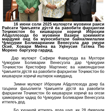
1
6
июни соли 202
5
мулоқоти
муовини
раиси
Раёсати
Ҷамъияти дӯстӣ ва равобити фарҳангии
Тоҷикистон бо кишварҳои хориҷӣ
Иброҳим
Абдуллозода бо муовини Вазири ҳокимияти
мардумӣ оид ба муносибатҳои байналмилалии
Ҷумҳурии Боливариании Венесуэла дар умури
Осиё, Ховари Миёна ва Уқёнусия Татяна Пю
Морено
баргузор гардид.
Дар мулоқот Сафири Фавқулода ва Мухтори
Ҷумҳурии Боливарии Венесуэла дар Ҷумҳурии
Тоҷикистон Кристофер Мартинес ва намояндагони
Ҷамъияти дӯстӣ ва равобити фарҳангии Тоҷикистон бо
кишварҳои хориҷӣ иштирок намуданд.
Зимни мулоқот Иброҳим Абдуллозода доир ба
таърихи фаъолияти Ҷамъияти дӯстӣ ва равобити
фарҳангии Тоҷикистон бо кишварҳои хориҷӣ ва оғози
ҳамкориҳои ҷадид бо Ҷумҳурии Боливарии Венесуэла
иттилоъ дод.
Бо хушнудӣ иттилоъ дода шуд, ки 28 феврали