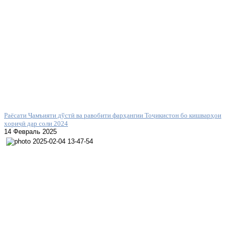
Раёсати Ҷамъияти дўстӣ ва равобити фарҳангии Тоҷикистон бо кишварҳои
хориҷӣ дар соли 2024
14 Февраль 2025