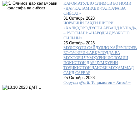
КАРОМАТУЛЛО ОЛИМОВ БО НОМИ
«ДАР ҚАЛАМРАВИ ФАЛСАФА ВА
СИЁСАТ»
31 Октябрь 2023
ЧОРАБИНӢ ТАҲТИ ШИОРИ
«ХАЛҚҲОРО ДӮСТӢ АРВАНД КУНАД»,
– РУССИАШ: «НАРОДЫ ДРУЖБОЮ
СИЛЬНЫ»
25 Октябрь 2023
МУЛОҚОТИ САЙДУЛЛО ХАЙРУЛЛОЕВ
БО САФИРИ ФАВҚУЛОДДА ВА
МУХТОРИ ҶУМҲУРИИ ИСЛОМИИ
ПОКИСТОН ДАР ҶУМҲУРИИ
ТОҶИКИСТОН ҶАНОБИ МУҲАММАД
САИД САРВАР
25 Октябрь 2023
Форуми дӯстӣ: Тоҷикистон – Хитой –