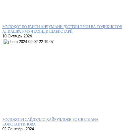
МУЛОҚОТ БО РАИСИ АНҶУМАНИ ДӮСТИИ ЭРОН ВА ТОҶИКИСТОН
АЛИАШРАФ МУҶТАҲИДИ ШАБИСТАРӢ
10 Октябрь 2024
МУЛОҚОТИ САЙДУЛЛО ХАЙРУЛЛОЕВ БО СВЕТЛАНА
КОНСТАНТИНОВА
02 Сентябрь 2024