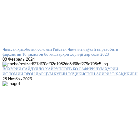
Ҷаласаи ҳисоботии солонаи Раёсати Ҷамъияти дӯстӣ ва равобити
фарҳангии Тоҷикистон бо кишварҳои хориҷӣ дар соли 2023
08 Февраль 2024
ВОХӮРИИ САЙДУЛЛО ХАЙРУЛЛОЕВ БО САФИРИ ҶУМҲУРИИ
ИСЛОМИИ ЭРОН ДАР ҶУМҲУРИИ ТОҶИКИСТОН АЛИРИЗО ҲАҚИҚИЁН
28 Ноябрь 2023