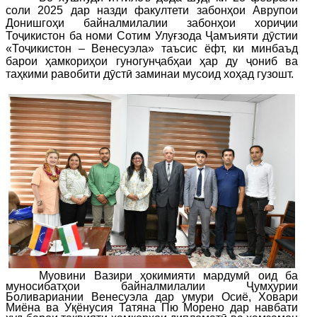
соли 2025 дар назди факултети забонҳои Аврупои
Донишгоҳи байналмилалии забонҳои хориҷии
Тоҷикистон ба номи Сотим Улуғзода Ҷамъияти дӯстии
«Тоҷикистон – Венесуэла» таъсис ёфт, ки минбаъд
барои ҳамкориҳои гуногунҷабҳаи ҳар ду ҷониб ва
таҳкими равобити дӯстӣ заминаи мусоид хоҳад гузошт.
Муовини Вазири ҳокимияти мардумӣ оид ба
муносибатҳои байналмилалии Ҷумҳурии
Боливариании Венесуэла
дар умури Осиё, Ховари
Миёна ва Уқёнусия Татяна Пю Морено дар навбати