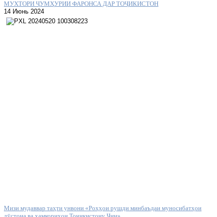
МУХТОРИ ҶУМҲУРИИ ФАРОНСА ДАР ТОҶИКИСТОН
14 Июнь 2024
Мизи мудаввар таҳти унвони «Роҳҳои рушди минбаъдаи муносибатҳои
дӯстона ва ҳамкориҳои Тоҷикистону Чин»