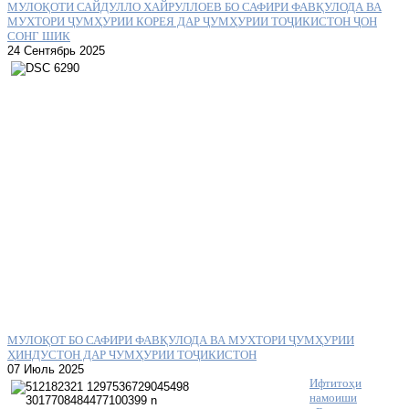
МУЛОҚОТИ САЙДУЛЛО ХАЙРУЛЛОЕВ БО САФИРИ ФАВҚУЛОДА ВА
МУХТОРИ ҶУМҲУРИИ КОРЕЯ ДАР ҶУМҲУРИИ ТОҶИКИСТОН ҶОН
СОНГ ШИК
24 Сентябрь 2025
МУЛОҚОТ БО САФИРИ ФАВҚУЛОДА ВА МУХТОРИ ҶУМҲУРИИ
ҲИНДУСТОН ДАР ЧУМҲУРИИ ТОҶИКИСТОН
07 Июль 2025
Ифтитоҳи
намоиши