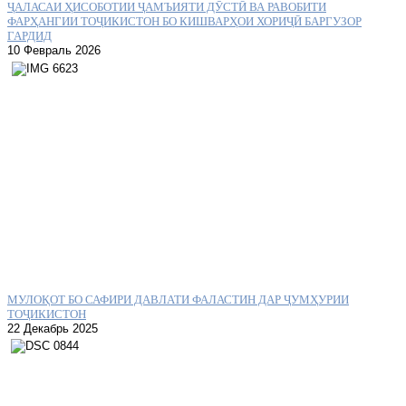
ҶАЛАСАИ ҲИСОБОТИИ ҶАМЪИЯТИ ДӮСТӢ ВА РАВОБИТИ
ФАРҲАНГИИ ТОҶИКИСТОН БО КИШВАРҲОИ ХОРИҶӢ БАРГУЗОР
ГАРДИД
10 Февраль 2026
МУЛОҚОТ БО САФИРИ ДАВЛАТИ ФАЛАСТИН ДАР ҶУМҲУРИИ
ТОҶИКИСТОН
22 Декабрь 2025