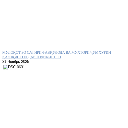
МУЛОҚОТ БО САФИРИ ФАВҚУЛОДА ВА МУХТОРИ ҶУМҲУРИИ
ҚАЗОҚИСТОН ДАР ТОҶИКИСТОН
21 Ноябрь 2025