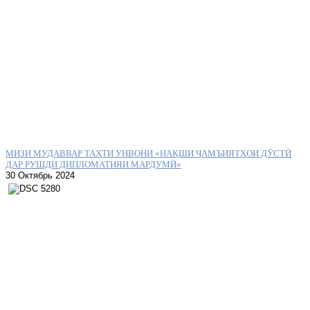
МИЗИ МУДАВВАР ТАҲТИ УНВОНИ «НАҚШИ ҶАМЪИЯТҲОИ ДӮСТӢ
ДАР РУШДИ ДИПЛОМАТИЯИ МАРДУМӢ»
30 Октябрь 2024