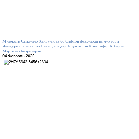
Мулоқоти Сайдулло Хайруллоев бо Сафири фавқулода ва мухтори
Ҷумҳурии Боливарии Венесуэла дар Тоҷикистон Кристофер Алберто
Мартинез Берротеран
04 Февраль 2025