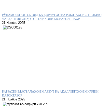
РӮНАМОИИ КИТОБ ОИД БА ҚАРЛУҒҲО ВА РОБИТАҲОИ ЭТНИКИЮ
ФАРҲАНГИИ ОНҲО БО ТОҶИКОНИ МОВАРОУННАҲР
21 Ноябрь 2025
БАРРАСИИ МАСЪАЛАҲОИ МАРБУТ БА АҚАЛЛИЯТҲОИ МИЛЛИИ
ҚАЗОҚТАБОР
21 Ноябрь 2025