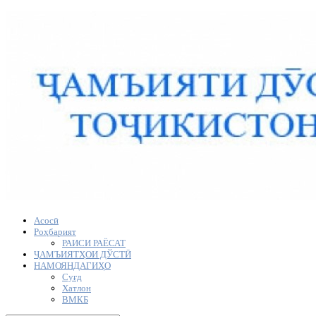
Асосӣ
Роҳбарият
РАИСИ РАЁСАТ
ҶАМЪИЯТҲОИ ДЎСТӢ
НАМОЯНДАГИҲО
Суғд
Хатлон
ВМКБ