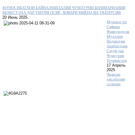
МУНОСИБАТҲОИ БАЙНАЛМИЛАЛИИ ҶУМҲУРИИ БОЛИВАРИАНИИ
ВЕНЕСУЭЛА ДАР УМУРИ ОСИЁ, ХОВАРИ МИЁНА ВА УҚЁНУСИЯ
20 Июнь 2025
Мулоқот бо
Сафири
Фавқулода ва
Мухтори
Подшоҳии
Арабистони
Саудӣ дар
Ҷумҳурии
Тоҷикистон
17 Апрель
2025
Ҷаласаи
ҳисоботии
солонаи