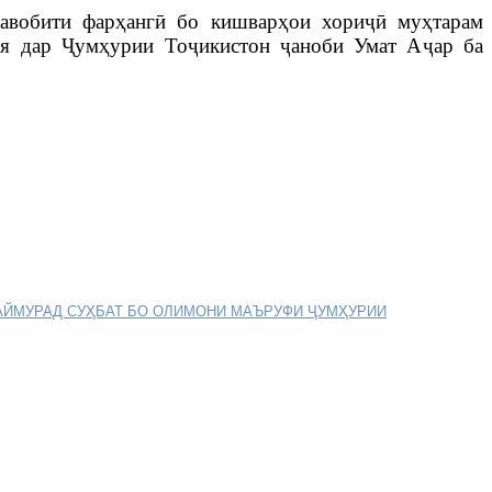
авобити
фар
ҳ
анг
ӣ
бо
кишвар
ҳ
ои
хори
ҷӣ
му
ҳ
тарам
ия дар
Ҷ
ум
ҳ
урии
То
ҷ
икисто
н
ҷаноби
Умат А
ҷар
ба
 АЙМУРАД
СУҲБАТ БО ОЛИМОНИ МАЪРУФИ ҶУМҲУРИИ