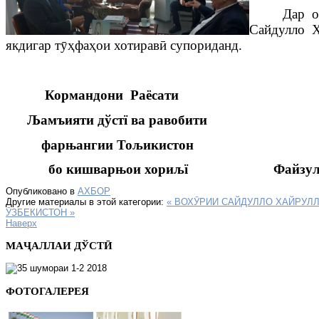
Дар 
Сайдулло
Х
якдигар т
ӯҳ
фа
ҳ
ои
хотирав
ӣ
супориданд
.
Кормандони Раёсати
Љ
амъияти дўстї ва равобити
фарњангии Тољикистон
бо кишварњои хориљї Файзулло Т
Опубликовано в
АХБОР
Другие материалы в этой категории:
« ВОХӮРИИ САЙДУЛЛО ХАЙРУЛ
ӮЗБЕКИСТОН »
Наверх
МАҶАЛЛАИ ДЎСТӢ
ФОТОГАЛЕРЕЯ