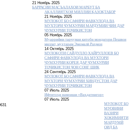
21 Ноябрь 2025
БАРРАСИИ МАСЪАЛАҲОИ МАРБУТ БА
АҚАЛЛИЯТҲОИ МИЛЛИИ ҚАЗОҚТАБОР
21 Ноябрь 2025
МУЛОҚОТ БО САФИРИ ФАВҚУЛОДА ВА
МУХТОРИ ҶУМҲУРИИ МАРДУМИИ ЧИН ДАР
ҶУМҲУРИИ ТОҶИКИСТОН
05 Ноябрь 2025
Муаррифии тарҷумаи китоби мондагори Пешвои
миллат, муҳтарам Эмомалӣ Раҳмон
14 Октябрь 2025
МУЛОҚОТИ САЙДУЛЛО ХАЙРУЛЛОЕВ БО
САФИРИ ФАВҚУЛОДА ВА МУХТОРИ
ҶУМҲУРИИ КОРЕЯ ДАР ҶУМҲУРИИ
ТОҶИКИСТОН ҶОН СОНГ ШИК
24 Сентябрь 2025
МУЛОҚОТ БО САФИРИ ФАВҚУЛОДА ВА
МУХТОРИ ҶУМҲУРИИ ҲИНДУСТОН ДАР
ЧУМҲУРИИ ТОҶИКИСТОН
07 Июль 2025
Ифтитоҳи намоиши «Ваҳдатнигор»
07 Июль 2025
МУЛОҚОТ БО
МУОВИНИ
ВАЗИРИ
ҲОКИМИЯТИ
МАРДУМӢ
ОИД БА