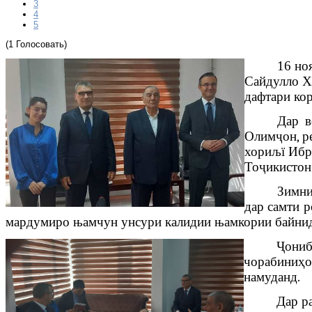
3
4
5
(1 Голосовать)
16 но
Сайдулло Х
дафтари ко
Дар в
Олим
ҷ
он
, 
хориљї Иб
То
ҷикисто
Зимн
дар
самти
р
мардумиро
њ
амчун
унсури
калидии
њ
амкории
байни
Ҷониб
чорабиниҳо
намуданд.
Дар р