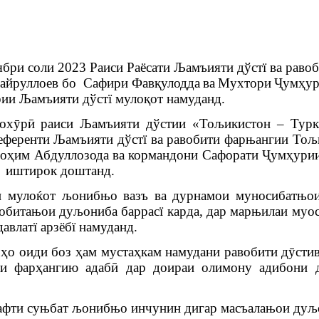
ябри соли 2023
Раиси
Раёсати Љамъияти дўстї ва рав
айруллоев бо
Сафири Фав
қулодда ва Мухтори Ҷумҳу
рии Љамъияти дўстї муло
қ
от намуданд.
ох
ӯрӣ
р
аиси Љамъияти дўстии «Тољикистон – Тур
референти
Љамъияти дўстї ва равобити фарњангии То
ро
ҳим
Абдуллозода ва кормандони Сафорати
Ҷумҳури
н
иштирок доштанд.
и муло
ќ
от
љ
ониб
њ
о
вазъ
ва
дурнамои
муносибат
њ
о
обита
њ
ои
дуљониба баррас
ї
карда
,
дар
мар
њ
илаи
муо
давлат
ї
арзёб
ї
намуданд
.
ҳо оиди боз ҳам мустаҳкам намудани равобити дӯстив
и фарҳангию адабӣ дар доираи олимону адибони д
афти су
њ
бат
љ
ониб
њ
о
инчунин
дигар
масъала
њ
ои
ду
љ