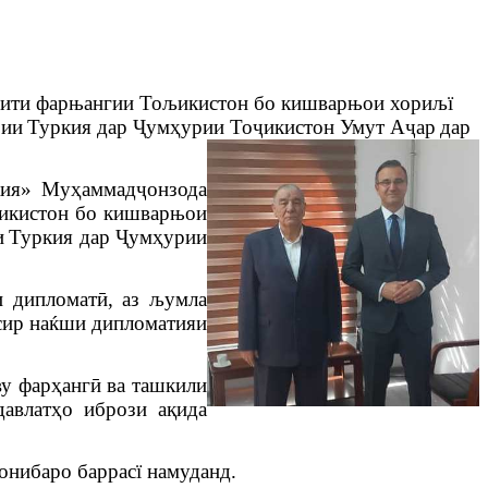
обити фарњангии Тољикистон бо кишварњои хориљї
рии
Туркия дар
Ҷ
ум
ҳ
урии
То
ҷ
икисто
н
Умут А
ҷар
дар
кия» Му
ҳ
аммад
ҷ
онзода
љикистон бо кишварњои
и
Туркия дар
Ҷумҳурии
и
дипломат
ӣ
,
аз
љ
умла
сир
на
ќ
ши
дипломатияи
у фарҳангӣ ва ташкили
авлатҳо ибрози ақида
онибаро
баррас
ї
намуданд
.