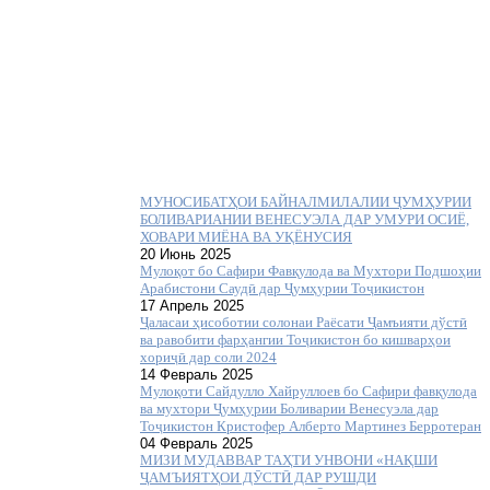
МУНОСИБАТҲОИ БАЙНАЛМИЛАЛИИ ҶУМҲУРИИ
БОЛИВАРИАНИИ ВЕНЕСУЭЛА ДАР УМУРИ ОСИЁ,
ХОВАРИ МИЁНА ВА УҚЁНУСИЯ
20 Июнь 2025
Мулоқот бо Сафири Фавқулода ва Мухтори Подшоҳии
Арабистони Саудӣ дар Ҷумҳурии Тоҷикистон
17 Апрель 2025
Ҷаласаи ҳисоботии солонаи Раёсати Ҷамъияти дўстӣ
ва равобити фарҳангии Тоҷикистон бо кишварҳои
хориҷӣ дар соли 2024
14 Февраль 2025
Мулоқоти Сайдулло Хайруллоев бо Сафири фавқулода
ва мухтори Ҷумҳурии Боливарии Венесуэла дар
Тоҷикистон Кристофер Алберто Мартинез Берротеран
04 Февраль 2025
МИЗИ МУДАВВАР ТАҲТИ УНВОНИ «НАҚШИ
ҶАМЪИЯТҲОИ ДӮСТӢ ДАР РУШДИ