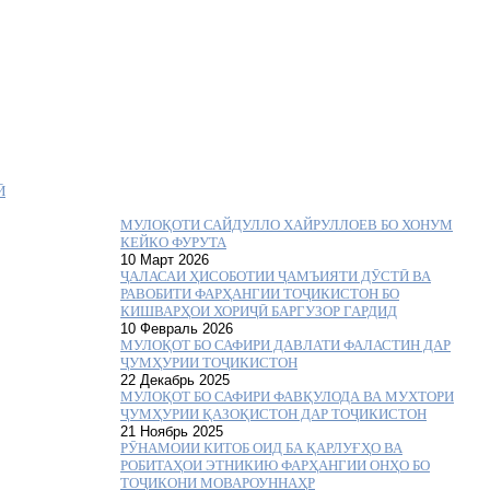
Ӣ
МУЛОҚОТИ САЙДУЛЛО ХАЙРУЛЛОЕВ БО ХОНУМ
КЕЙКО ФУРУТА
10 Март 2026
ҶАЛАСАИ ҲИСОБОТИИ ҶАМЪИЯТИ ДӮСТӢ ВА
РАВОБИТИ ФАРҲАНГИИ ТОҶИКИСТОН БО
КИШВАРҲОИ ХОРИҶӢ БАРГУЗОР ГАРДИД
10 Февраль 2026
МУЛОҚОТ БО САФИРИ ДАВЛАТИ ФАЛАСТИН ДАР
ҶУМҲУРИИ ТОҶИКИСТОН
22 Декабрь 2025
МУЛОҚОТ БО САФИРИ ФАВҚУЛОДА ВА МУХТОРИ
ҶУМҲУРИИ ҚАЗОҚИСТОН ДАР ТОҶИКИСТОН
21 Ноябрь 2025
РӮНАМОИИ КИТОБ ОИД БА ҚАРЛУҒҲО ВА
РОБИТАҲОИ ЭТНИКИЮ ФАРҲАНГИИ ОНҲО БО
ТОҶИКОНИ МОВАРОУННАҲР