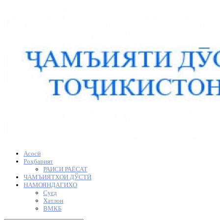
Асосӣ
Роҳбарият
РАИСИ РАЁСАТ
ҶАМЪИЯТҲОИ ДЎСТӢ
НАМОЯНДАГИҲО
Суғд
Хатлон
ВМКБ