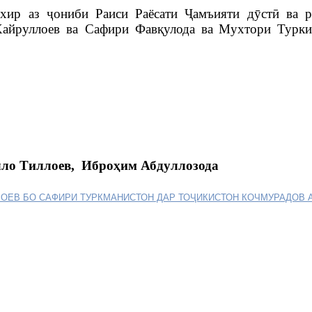
охир аз
ҷониби
Раиси Раёсати
Ҷ
амъияти
д
ӯ
ст
ӣ
ва
р
айруллоев
в
а
Сафири Фав
қулода ва Мухтори
Турк
иллоев, Ибро
ҳ
им
Абдуллозода
ЛОЕВ БО САФИРИ ТУРКМАНИСТОН ДАР ТОҶИКИСТОН КОЧМУРАДОВ