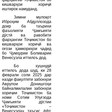
кишварҳои хориҷӣ
иштирок намуданд.
Зимни мулоқот
Иброҳим Абдуллозода
доир ба таърихи
фаъолияти Ҷамъияти
дӯстӣ ва равобити
фарҳангии Тоҷикистон бо
кишварҳои хориҷӣ ва
оғози ҳамкориҳои ҷадид
бо Ҷумҳурии Боливарии
Венесуэла иттилоъ дод.
Бо хушнудӣ
иттилоъ дода шуд, ки 28
феврали соли 2025 дар
назди факултети забонҳои
Аврупои Донишгоҳи
байналмилалии забонҳои
хориҷии Тоҷикистон ба
номи Сотим Улуғзода
Ҷамъияти дӯстии
«Тоҷикистон –
Венесуэла» таъсис ёфт,