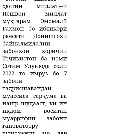
ҳастии миллат»-и
Пешвои миллат
муҳтарам Эмомалӣ
Раҳмон бо ибтикори
раёсати
Донишго
ҳ
и
байналмилалии
забон
ҳ
ои хори
ҷ
ии
То
ҷ
икистон ба номи
Сотим Улу
ғ
зода
соли
2022 то имрӯз бо 7
забони
тадрисшавандаи
муассиса тарҷума ва
нашр шуда
аст, ки ин
иқдом воситаи
муаррифии забони
ғановатбору
хушоҳанги мо дар