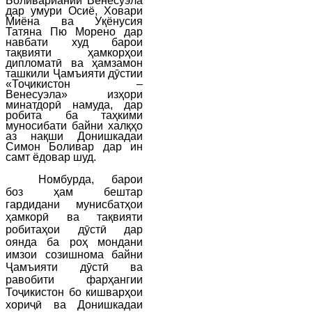
Боливариании Венесуэла
дар умури Осиё, Ховари
Миёна ва Уқёнусия
Татяна Пю Морено дар
навбати худ барои
тақвияти ҳамкорҳои
дипломатӣ ва
ҳамзамон
ташкили Ҷамъияти дӯстии
«Тоҷикистон –
Венесуэла» изҳори
минатдорӣ намуда, дар
робита ба таҳкими
муносибати байни халқҳо
аз нақши Донишкадаи
Симон Боливар дар ин
самт ёдовар шуд.
Номбурда, барои
боз ҳам бештар
гардидани мунисбатҳои
ҳамкорӣ ва тақвияти
робитаҳои дӯстӣ дар
оянда ба роҳ мондани
имзои созишнома байни
Ҷамъияти дӯстӣ ва
равобити фарҳангии
Тоҷикистон бо кишварҳои
хориҷӣ ва Донишкадаи