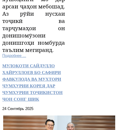
арсаи ҷаҳон мебошад.
А
з рӯйи нусхаи
тоҷикӣ ва
тарҷумаҳои он
донишомӯзони
д
онишгоҳи номбурда
таълим ме
гиранд
.
Подробнее ...
МУЛОҚОТИ САЙДУЛЛО
ХАЙРУЛЛОЕВ БО САФИРИ
ФАВҚУЛОДА ВА МУХТОРИ
ҶУМҲУРИИ КОРЕЯ ДАР
ҶУМҲУРИИ ТОҶИКИСТОН
ҶОН СОНГ ШИК
24 Сентябрь 2025