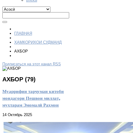
ГЛАВНАЯ
ҲАМКОРИҲОИ СУДМАНД
АХБОР
Подписаться на этот канал RSS
АХБОР (79)
Муаррифии тарҷумаи китоби
мондагори Пешвои миллат,
муҳтарам Эмомалӣ Раҳмон
14 Октябрь 2025