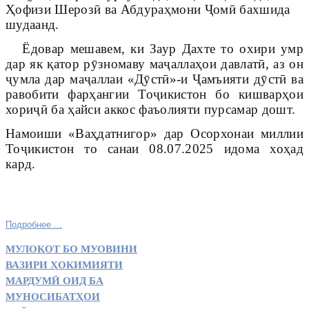
Ҳофизи Шерозӣ ва Абдураҳмони Ҷомӣ бахшида
шудаанд.
Ёдовар мешавем, ки Заур Дахте то охири умр
дар як қатор рӯзномаву маҷаллаҳои давлатӣ, аз он
ҷумла дар маҷаллаи «Дӯстӣ»-и Ҷамъияти дӯстӣ ва
равобити фарҳангии Тоҷикистон бо кишварҳои
хориҷӣ ба ҳайси аккос фаъолияти пурсамар дошт.
Намоиши «Ваҳдатнигор» дар Осорхонаи миллии
Тоҷикистон то санаи 08.07.2025 идома хоҳад
кард.
Подробнее ...
МУЛОҚОТ БО МУОВИНИ
ВАЗИРИ ҲОКИМИЯТИ
МАРДУМӢ ОИД БА
МУНОСИБАТҲОИ