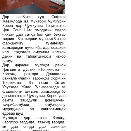
Дар навбати худ Сафири
Фавқулода ва Мухтори Ҷумҳурии
Корея дар Ҷумҳурии Тоҷикистон
Ҷон Сонг Шик омодагии худро
ҷиҳати дар сатҳи боз ҳам беҳтар
тақвият бахшидани муноситбатҳои
фарҳангиву гуманиарӣ,
ҳамкориҳои дуҷониба дар соҳаҳои
илм, таҳсилот омӯзиши илмҳои
дақиқ ва табиатшиносӣ изҳор
намуд.
Дар ҷараёни мулоқот раиси
Ҷамъияти дўстии «Тоҷикистон –
Корея», ректори Донишгоҳи
байналмилалии забонҳои хориҷии
Тоҷикистон ба номи Сотим
Улуғзода Жило Гулназарзода аз
фаъолияти ҷамъият, ҳамкориҳо бо
донишгоҳҳои Ҷумҳурии Корея дар
самти табодули донишҷӯён,
таҷрибаомӯзии омӯзгорону
муҳаққиқон бо қангоатмандӣ
ёдовар шуд.
Мулоқот дар сатҳи баланд
баргузор гардида, таъкид гардид,
ки дар оянда дар заминаи
робитаҳои дуҷониба ва