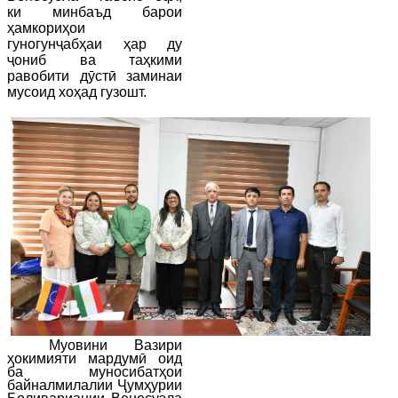
ки минбаъд барои
ҳамкориҳои
гуногунҷабҳаи ҳар ду
ҷониб ва таҳкими
равобити дӯстӣ заминаи
мусоид хоҳад гузошт.
Муовини Вазири
ҳокимияти мардумӣ оид
ба муносибатҳои
байналмилалии Ҷумҳурии