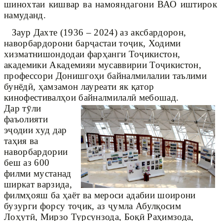
шинохтаи кишвар ва намояндагони ВАО иштирок
намуданд.
Заур Дахте (1936 – 2024) аз аксбардорон,
наворбардорони барҷастаи тоҷик, Ходими
хизматнишондодаи фарҳанги Тоҷикистон,
академики Академияи мусаввирии Тоҷикистон,
профессори Донишгоҳи байналмилалии таълими
бунёдӣ, ҳамзамон лауреати як қатор
кинофестивалҳои байналмилалӣ мебошад.
Дар тӯли
фаъолияти
эҷодии худ дар
таҳия ва
наворбардории
беш аз 600
филми мустанад
ширкат варзида,
филмҳояш ба ҳаёт ва мероси адабии шоирони
бузурги форсу тоҷик, аз ҷумла Абулқосим
Лоҳутӣ, Мирзо Турсунзода, Боқӣ Раҳимзода,