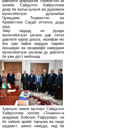
равобити фарҳангии Тоҷикистон аз
ҷониби Сайдулло Хайруллоев
доир ба вазъи кунунӣ ва дурнамои
муносибатҳои дуҷонибаи
Ҷумҳурии Тоҷикистон ва
Арабистони Саудӣ иттилоъ дода
шуд.
Зикр гардид, ки рушди
муносибатҳои ҳасана дар сатҳи
давлатӣ қарор дошта, вазифаи мо
боз ҳам байни мардум тақвият
бахшидан ва муаррифӣ намудани
муносибатҳои ҳасанаи ду давлати
бо ҳам дӯст мебошад.
Ҳамчунн зимни мулоқот Сайдулло
Хайруллоев китоби «Тоҷикон»-и
академик Бобоҷон Ғафуровро, ки
бо забони арабӣ тарҷума ва нашр
шудааст, шинос намуда, оид ба