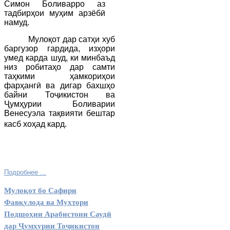
Симон Боливарро аз
тадбирҳои муҳим арзёбӣ
намуд.
Мулоқот дар сатҳи хуб
баргузор гардида, изҳори
умед карда шуд, ки минбаъд
низ робитаҳо дар самти
таҳкими ҳамкориҳои
фарҳангӣ ва дигар бахшҳо
байни Тоҷикистон ва
Ҷумҳурии Боливарии
Венесуэла
тақвияти бештар
касб хоҳад кард.
Подробнее ...
Мулоқот бо Сафири
Фавқулода ва Мухтори
Подшоҳии Арабистони Саудӣ
дар Ҷумҳурии Тоҷикистон