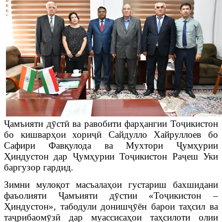
Ҷамъияти дӯстӣ ва равобити фарҳангии Тоҷикистон
бо кишварҳои хориҷӣ Сайдулло Хайруллоев бо
Сафири Фавқулода ва Мухтори
Ҷумҳурии
Ҳиндустон дар Ҷумҳурии Тоҷикистон
Раҷеш Уки
баргузор гардид.
Зимни мулоқот масъалаҳои густариш бахшидани
фаъолияти Ҷамъияти дӯстии «Тоҷикистон –
Ҳиндустон», табодули донишҷӯён барои таҳсил ва
таҷрибаомӯзӣ дар муассисаҳои таҳсилоти олии