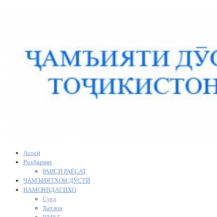
Асосӣ
Роҳбарият
РАИСИ РАЁСАТ
ҶАМЪИЯТҲОИ ДЎСТӢ
НАМОЯНДАГИҲО
Суғд
Хатлон
ВМКБ