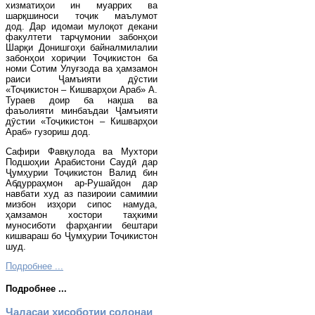
хизматиҳои ин муаррих ва
шарқшиноси тоҷик маълумот
дод.
Дар идомаи мулоқот декани
факултети тарҷумонии забонҳои
Шарқи Донишгоҳи байналмилалии
забонҳои хориҷии Тоҷикистон ба
номи Сотим Улуғзода ва ҳамзамон
раиси Ҷамъияти дӯстии
«Тоҷикистон – Кишварҳои Араб» А.
Тураев доир ба нақша ва
фаъолияти минбаъдаи Ҷамъияти
дӯстии «Тоҷикистон – Кишварҳои
Араб» гузориш дод.
Сафири Фавқулода ва Мухтори
Подшоҳии Арабистони Саудӣ дар
Ҷумҳурии Тоҷикистон Валид бин
Абдурраҳмон ар-Рушайдон дар
навбати худ аз пазироии самимии
мизбон изҳори сипос намуда,
ҳамзамон хостори таҳкими
муносиботи фарҳангии бештари
кишвараш бо Ҷумҳурии Тоҷикистон
шуд.
Подробнее ...
Подробнее ...
Ҷаласаи ҳисоботии солонаи