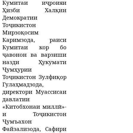
Кумитаи иҷроияи
Ҳизби Халқии
Демократии
Тоҷикистон
Мирзоқосим
Каримзода, раиси
Кумитаи кор бо
ҷавонон ва варзиши
назди Ҳукумати
Ҷумҳурии
Тоҷикистон Зулфиқор
Гулаҳмадзода,
директори Муассисаи
давлатии
«Китобхонаи миллӣ»-
и Тоҷикистон
Ҷумъахон
Файзализода, Cафири