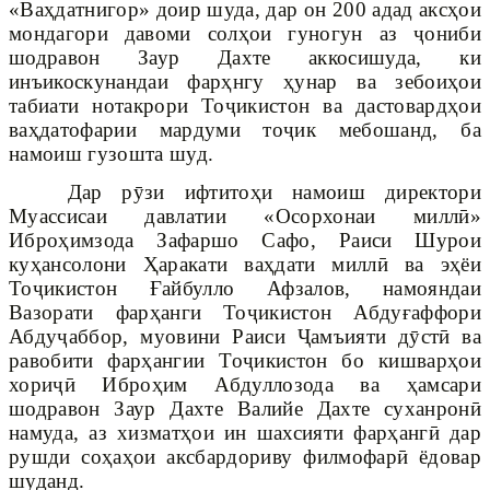
«Ваҳдатнигор» доир шуда, дар он 200 адад аксҳои
мондагори давоми солҳои гуногун аз ҷониби
шодравон Заур Дахте аккосишуда, ки
инъикоскунандаи фарҳнгу ҳунар ва зебоиҳои
табиати нотакрори Тоҷикистон ва дастовардҳои
ваҳдатофарии мардуми тоҷик мебошанд, ба
намоиш гузошта шуд.
Дар рӯзи ифтитоҳи намоиш директори
Муассисаи давлатии «Осорхонаи миллӣ»
Иброҳимзода Зафаршо Сафо, Раиси Шурои
куҳансолони Ҳаракати ваҳдати миллӣ ва эҳёи
Тоҷикистон Ғайбулло Афзалов, намояндаи
Вазорати фарҳанги Тоҷикистон Абдуғаффори
Абдуҷаббор, муовини Раиси Ҷамъияти дӯстӣ ва
равобити фарҳангии Тоҷикистон бо кишварҳои
хориҷӣ Иброҳим Абдуллозода ва ҳамсари
шодравон Заур Дахте Валийе Дахте суханронӣ
намуда, аз хизматҳои ин шахсияти фарҳангӣ дар
рушди соҳаҳои аксбардориву филмофарӣ ёдовар
шуданд.