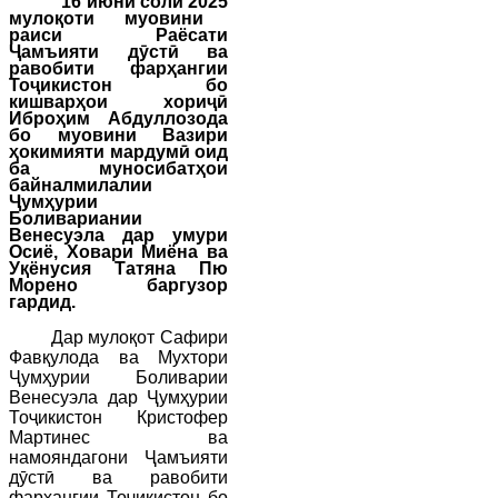
1
6
июни соли 202
5
мулоқоти
муовини
раиси
Раёсати
Ҷамъияти дӯстӣ ва
равобити фарҳангии
Тоҷикистон бо
кишварҳои хориҷӣ
Иброҳим Абдуллозода
бо муовини Вазири
ҳокимияти мардумӣ оид
ба муносибатҳои
байналмилалии
Ҷумҳурии
Боливариании
Венесуэла дар умури
Осиё, Ховари Миёна ва
Уқёнусия Татяна Пю
Морено
баргузор
гардид.
Дар мулоқот Сафири
Фавқулода ва Мухтори
Ҷумҳурии Боливарии
Венесуэла дар Ҷумҳурии
Тоҷикистон Кристофер
Мартинес ва
намояндагони Ҷамъияти
дӯстӣ ва равобити
фарҳангии Тоҷикистон бо