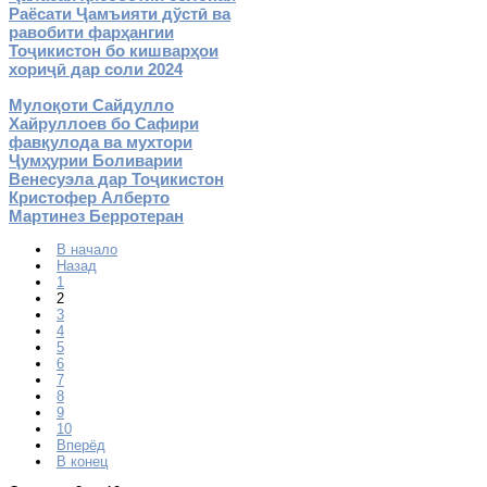
Раёсати Ҷамъияти дўстӣ ва
равобити фарҳангии
Тоҷикистон бо кишварҳои
хориҷӣ дар соли 2024
Мулоқоти Сайдулло
Хайруллоев бо Сафири
фавқулода ва мухтори
Ҷумҳурии Боливарии
Венесуэла дар Тоҷикистон
Кристофер Алберто
Мартинез Берротеран
В начало
Назад
1
2
3
4
5
6
7
8
9
10
Вперёд
В конец