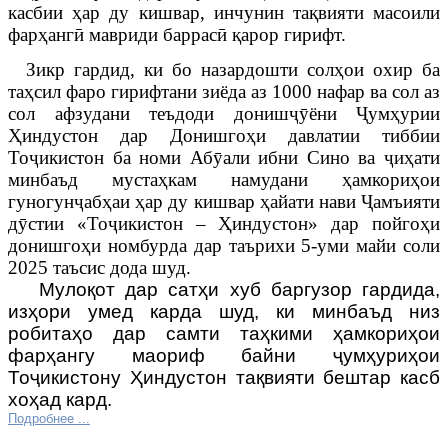
касбии ҳар ду кишвар, инчунин тақвияти масоили
фарҳангӣ мавриди баррасӣ қарор гирифт.
Зикр гардид, ки бо назардошти солҳои охир ба
таҳсил фаро гирифтани зиёда аз 1000 нафар ва сол аз
сол афзудани теъдоди донишҷӯёни Ҷумҳурии
Ҳиндустон дар Донишгоҳи давлатии тиббии
Тоҷикистон ба номи Абӯали ибни Сино ва ҷиҳати
минбаъд мустаҳкам намудани ҳамкориҳои
гуногунҷабҳаи ҳар ду кишвар ҳайати нави Ҷамъияти
дӯстии «Тоҷикистон – Ҳиндустон» дар пойгоҳи
донишгоҳи номбурда дар таърихи 5-уми майи соли
2025 таъсис дода шуд.
Мулоқот дар сатҳи хуб баргузор гардида,
изҳори умед карда шуд, ки минбаъд низ
робитаҳо дар самти таҳкими ҳамкориҳои
фарҳангу маориф байни ҷумҳуриҳои
Тоҷикистону Ҳиндустон тақвияти бештар касб
хоҳад кард.
Подробнее ...