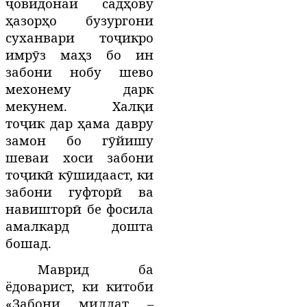
ҷовидонаи садҳову
ҳазорҳо бузургони
суханвари тоҷикро
имрӯз маҳз бо ин
забони нобу шево
мехонему дарк
мекунем. Халқи
тоҷик дар ҳама давру
замон бо гӯйишу
шеваи хоси забони
тоҷикӣ кӯшидааст, ки
забони гуфторӣ ва
навишторӣ бе фосила
амалкард дошта
бошад.
Маврид ба
ёдоварист, ки
китоби
«Забони миллат –