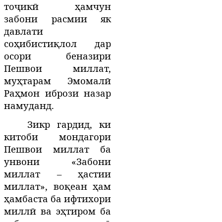
тоҷикӣ ҳамчун
забони расмии як
давлати
соҳибистиқлол дар
осори беназири
Пешвои миллат,
муҳтарам Эмомалӣ
Раҳмон ибрози назар
намуданд.
Зикр гардид, ки
китоби мондагори
Пешвои миллат ба
унвони «Забони
миллат – ҳастии
миллат», воқеан ҳам
ҳамбаста ба ифтихори
миллӣ ва эҳтиром ба