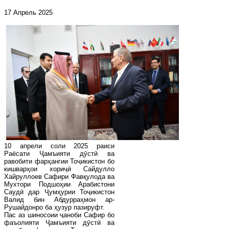
17 Апрель 2025
10 апрели соли 2025 раиси
Раёсати Ҷамъияти дӯстӣ ва
равобити фарҳангии Тоҷикистон бо
кишварҳои хориҷӣ Сайдулло
Хайруллоев Сафири Фавқулода ва
Мухтори Подшоҳии Арабистони
Саудӣ дар Ҷумҳурии Тоҷикистон
Валид бин Абдурраҳмон ар-
Рушайдонро ба ҳузур пазируфт.
Пас аз шиносоии ҷаноби Сафир бо
фаъолияти Ҷамъияти дӯстӣ ва