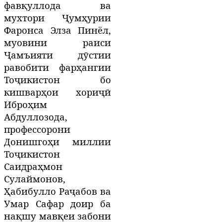
фавқуллода ва
мухтори Ҷумҳурии
Фаронса Элза Пинёл,
муовини раиси
Ҷамъияти дӯстии
равобити фарҳангии
Тоҷикистон бо
кишварҳои хориҷӣ
Иброҳим
Абдуллозода,
профессорони
Донишгоҳи миллии
Тоҷикистон
Саидраҳмон
Сулаймонов,
Ҳабибулло Раҷабов ва
Умар Сафар
доир ба
нақшу мавқеи забони