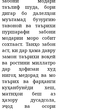
забони модарӣ
таълиф шуда, бори
дигар бо далелҳои
муътамад бузургию
тавоноӣ ва таърихи
пуршарафи забони
модарии моро собит
сохтааст.
Танҳо забон
аст, ки дар ҳама давру
замон таърихи воқеӣ
ва ростини миллатро
дар ҳофизаи худ
нигоҳ медорад ва мо
таърих ва фарҳанги
куҳанбунёди хеш,
матнҳои беш аз
ҳазору дусадсола,
эҷод ва осори