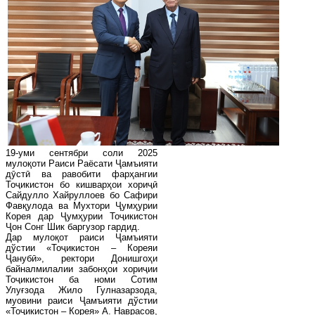
19-уми сентябри соли 2025
мулоқоти Раиси Раёсати Ҷамъияти
дӯстӣ ва равобити фарҳангии
Тоҷикистон бо кишварҳои хориҷӣ
Сайдулло Хайруллоев бо Сафири
Фавқулода ва Мухтори Ҷумҳурии
Корея дар Ҷумҳурии Тоҷикистон
Ҷон Сонг Шик баргузор гардид.
Дар мулоқот раиси Ҷамъияти
дўстии «Тоҷикистон – Кореяи
Ҷанубӣ», ректори Донишгоҳи
байналмилалии забонҳои хориҷии
Тоҷикистон ба номи Сотим
Улуғзода Жило Гулназарзода,
муовини раиси Ҷамъияти дўстии
«Тоҷикистон – Корея» А. Наврасов,