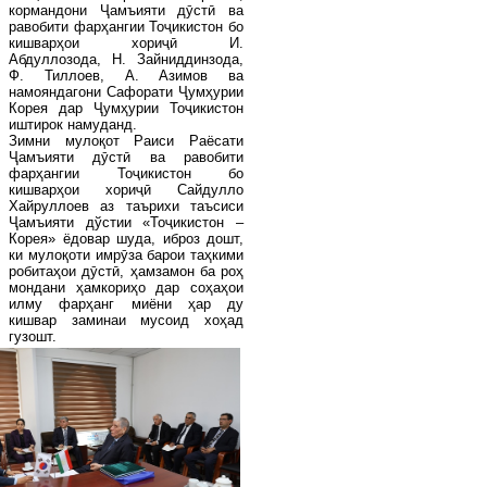
кормандони Ҷамъияти дӯстӣ ва
равобити фарҳангии Тоҷикистон бо
кишварҳои хориҷӣ И.
Абдуллозода, Н. Зайниддинзода,
Ф. Тиллоев, А. Азимов ва
намояндагони Сафорати Ҷумҳурии
Корея дар Ҷумҳурии Тоҷикистон
иштирок намуданд.
Зимни мулоқот Раиси Раёсати
Ҷамъияти дӯстӣ ва равобити
фарҳангии Тоҷикистон бо
кишварҳои хориҷӣ Сайдулло
Хайруллоев аз таърихи таъсиси
Ҷамъияти дўстии «Тоҷикистон –
Корея» ёдовар шуда, иброз дошт,
ки мулоқоти имрӯза барои таҳкими
робитаҳои дӯстӣ, ҳамзамон ба роҳ
мондани ҳамкориҳо дар соҳаҳои
илму фарҳанг миёни ҳар ду
кишвар заминаи мусоид хоҳад
гузошт.