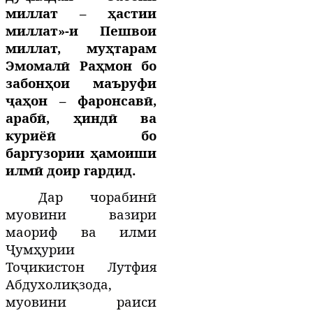
миллат – ҳастии
миллат»-и Пешвои
миллат, муҳтарам
Эмомалӣ Раҳмон бо
забонҳои маъруфи
ҷаҳон – фаронсавӣ,
арабӣ, ҳиндӣ ва
куриёӣ бо
баргузории ҳамоиши
илмӣ доир гардид.
Дар чорабинӣ
муовини вазири
маориф ва илми
Ҷумҳурии
Тоҷикистон Лутфия
Абдухолиқзода,
муовини раиси