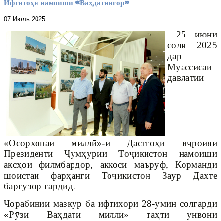
Ифтитоҳи намоиши «Ваҳдатнигор»
07 Июль 2025
25 июни
соли 2025
дар
Муассисаи
давлатии
«Осорхонаи миллӣ»-и Дастгоҳи иҷроияи
Президенти Ҷумҳурии Тоҷикистон намоиши
аксҳои филмбардор, аккоси маъруф, Корманди
шоистаи фарҳанги Тоҷикистон Заур Дахте
баргузор гардид.
Чорабинии мазкур ба ифтихори 28-умин солгарди
«Рӯзи Ваҳдати миллӣ» таҳти унвони