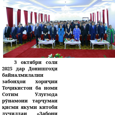
3 октябри соли
2025 дар Донишгоҳи
байналмилалии
забонҳои хориҷии
Тоҷикистон ба номи
Сотим Улуғзода
рӯнамоии тарҷумаи
қисми якуми китоби
дуҷилдаи «Забони