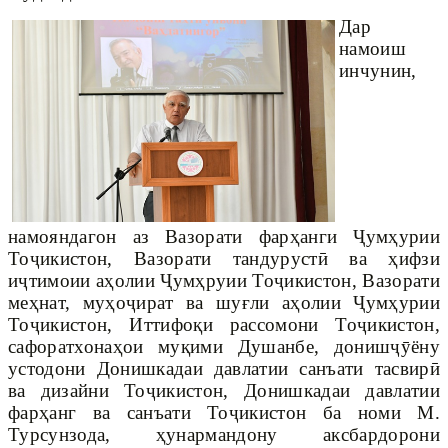
Дар
намоиш
инчунин,
намояндагон аз Вазорати фарҳанги Ҷумҳурии
Тоҷикистон, Вазорати тандурустӣ ва ҳифзи
иҷтимоии аҳолии Ҷумҳруии Тоҷикистон, Вазорати
меҳнат, муҳоҷират ва шуғли аҳолии Ҷумҳурии
Тоҷикистон, Иттифоқи рассомони Тоҷикистон,
сафоратхонаҳои муқими Душанбе, донишҷӯёну
устодони Донишкадаи давлатии санъати тасвирӣ
ва дизайни Тоҷикистон, Донишкадаи давлатии
фарҳанг ва санъати Тоҷикистон ба номи М.
Турсунзода, ҳунармандону аксбардорони