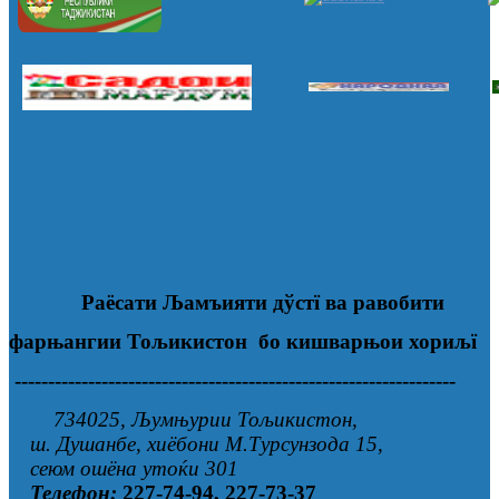
Раёсати Љамъияти дўстї ва равобити
фарњангии Тољикистон бо кишварњои хориљї
------------------------------------------------------------------
734025, Љумњурии Тољикистон,
ш. Душанбе, хиёбони М.Турсунзода 15,
сеюм ошёна утоќи 301
Телефон:
227-74-94, 227-73-37