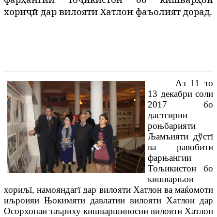
хориҷӣ дар вилояти Хатлон
фаъолият дорад.
Аз 11 то
13 декабри соли
2017 бо
дастгирии
роњбарияти
Љамъияти дўстї
ва равобити
фарњангии
Тољикистон бо
кишварњои
хориљї, намояндагї дар вилояти Хатлон ва маќомоти
иљроияи Њокимяти давлатии вилояти Хатлон дар
Осорхонаи таъриху кишваршиносии вилояти Хатлон