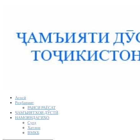
Асосӣ
Роҳбарият
РАИСИ РАЁСАТ
ҶАМЪИЯТҲОИ ДЎСТӢ
НАМОЯНДАГИҲО
Суғд
Хатлон
ВМКБ