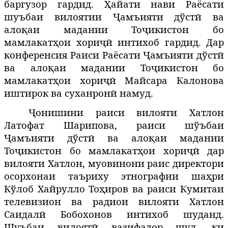
баргузор гардид. Ҳайати нави Раёсати
шуъбаи вилоятии
Ҷамъияти дўстӣ ва
алоқаи мадании Тоҷикистон бо
мамлакатҳои хориҷӣ
интихоб гардид. Дар
конференсия Раиси Раёсати
Ҷамъияти дўстӣ
ва алоқаи мадании Тоҷикистон бо
мамлакатҳои хориҷӣ Майсара Калонова
иштирок ва суханронӣ намуд.
Ҷ
онишини раиси вилояти Хатлон
Латофат Шарипова, раиси шўъбаи
Ҷамъияти дўстӣ ва алоқаи мадании
Тоҷикистон бо мамлакатҳои хориҷӣ
дар
вилояти Хатлон, муовинони раис директори
осорхонаи таъриху этнографии шаҳри
Кўлоб Хайрулло Тоҳиров ва раиси Кумитаи
телевизион ва радиои вилояти Хатлон
Саидалӣ Бобохонов интихоб шуданд.
Ш
у
ъбаи вилоятӣ вазифадор шуд, ки