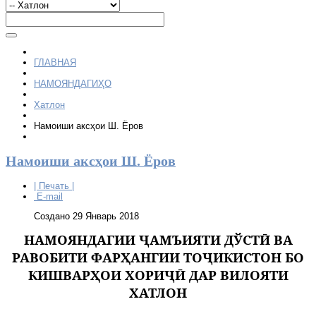
ГЛАВНАЯ
НАМОЯНДАГИҲО
Хатлон
Намоиши аксҳои Ш. Ёров
Намоиши аксҳои Ш. Ёров
| Печать |
E-mail
Создано 29 Январь 2018
НАМОЯНДАГИИ
Ҷ
АМЪИЯТИ
Д
Ў
СТ
Ӣ
ВА
РАВОБИТИ ФАР
Ҳ
АНГИИ
ТО
Ҷ
ИКИСТОН
БО
КИШВАР
Ҳ
ОИ ХОРИ
ҶӢ
ДАР ВИЛОЯТИ
ХАТЛОН