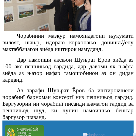
Чорабинии мазкур намояндагони њукумати
вилоят, шањр, идораю корхонањо донишљўёну
мактаббачагон зиёда иштирок намуданд.
Дар намоиши аксњои Шуњрат Ёров зиёда аз
100 акс пешнињод гардида, дар давоми як њафта
зиёда аз њазор нафар тамошобинон аз он дидан
карданд.
Аз тарафи Шуњрат Ёров ба иштирокчиёни
чорабинї барномаи консертї низ пешнињод гардид.
Баргузории ин чорабинї писанди њамагон гардид ва
пешнињод шуд, ки чунин намоишњо бештар
баргузор шаванд.