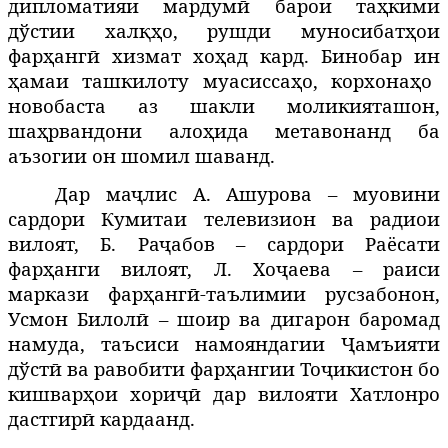
дипломатияи
мардумӣ барои таҳ
кими
дўстии халқҳо
,
рушди муносибатҳои
фарҳангӣ хизмат хоҳад кард
.
Бинобар ин
ҳ
амаи ташкилоту муасиссаҳо
,
корхонаҳо
новобаста аз шакли моликияташон
,
шаҳрвандони алоҳида метавонанд ба
аъзогии он шомил шаванд
.
Дар ма
ҷ
ли
с А. Ашурова – муовини
сардори Кумитаи телевизион ва радиои
вилоят, Б. Раҷабов – сардори Раёсати
фарҳанги вилоят, Л. Хоҷаева – раиси
маркази фарҳангӣ-таълимии русзабонон,
Усмон Билолӣ – шоир ва дигарон баромад
намуда, таъсиси
намояндагии Ҷамъияти
дўстӣ ва равобити фарҳангии Тоҷикистон бо
кишварҳои хориҷӣ дар вилояти Хатлонро
дастгир
ӣ
кардаанд.