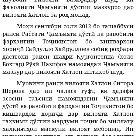
фаъолияти
Ҷ
амъияти д
ў
стии мазкурро дар
вилояти Хатлон ба роҳ монад.
Моҳи сентябри соли 2012 б
о ташаббуси
раиси Раёсати
Ҷамъияти дўстӣ ва равобити
фарҳангии Тоҷикистон бо кишварҳои
хориҷӣ Сайдулло Хайруллоев
собиқ роҳбари
дастгоҳи раиси шаҳри Қурғонтеппа (
оло
ҳ
Бохтар) Рўзӣ Назифов намояндаи Ҷамъияти
мазкур дар вилояти Хатлон интихоб шуд.
Муовини раиси вилояти Хатлон Ситора
Шерова дар ин ҷаласа гуфт, ки ҳадафи
асосии таъсиси
намояндагии Ҷамъияти
дўстӣ ва равобити фарҳангии Тоҷикистон бо
кишварҳои хориҷӣ дар вилояти Хатлон
таҳкими дўстии мардуми тоҷик бо миллату
халқиятҳои маскуни вилоят мебошад. Ин