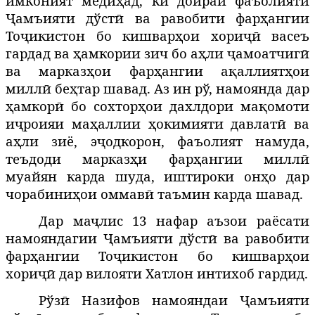
имконият меди
ад, ки доираи фаъолияти
ҳ
Ҷамъияти дўстӣ ва равобити фарҳангии
Тоҷикистон бо кишварҳои хориҷӣ
васеъ
гардад ва ҳамкории зич бо аҳли ҷамоатчигӣ
ва марказҳои фарҳангии ақаллиятҳои
миллӣ беҳтар шавад. Аз ин рў, намоянда дар
ҳамкорӣ бо сохторҳои дахлдори мақомоти
иҷроияи маҳаллии ҳокимияти давлатӣ ва
аҳли зиё, эҷодкорон, фаъолият намуда,
теъдоди марказҳи фарҳангии миллӣ
муайян карда шуда, иштироки онҳо дар
чорабиниҳои оммавӣ таъмин карда шавад.
Дар маҷлис 13
наф
ар аъзои раёсати
намояндагии
Ҷамъияти дўстӣ ва равобити
фарҳангии Тоҷикистон бо кишварҳои
хориҷӣ
дар вилояти Хатлон интихоб гардид.
Рўзӣ
Назифов
намояндаи Ҷамъияти