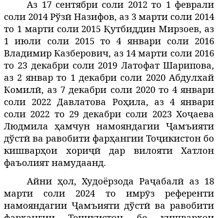
Аз 17 сентябри соли 2012 то 1 феврали
соли 2014 Рўзӣ Назифов,
аз 3 марти соли 2014
то 1 марти соли 2015 Қутбиддин Мирзоев,
аз
1 июли соли 2015 то 4 январи соли 2016
Владимир Казберович, аз 14 марти соли 2016
то 23 декабри соли 2019 Латофат Шарипова,
аз 2 январ то 1 декабри соли 2020 Абдулхай
Комилӣ, аз 7 декабри соли 2020 то 4 январи
соли 2022 Давлатова Роҳила,
аз 4 январи
соли 2022 то 29 декабри соли 2023
Хоҷаева
Людмила
амчун
намояндагии Ҷамъияти
ҳ
дўстӣ ва равобити фарҳангии Тоҷикистон бо
кишварҳои хориҷӣ дар вилояти Хатлон
фаъолият намудаанд.
Айни
ол
, Худоёрзода Ра
абал
аз 18
ҳ
ҷ
ӣ
марти соли 2024 то имр
з
референти
ӯ
намояндагии Ҷамъияти дўстӣ ва равобити
фарҳангии Тоҷикистон бо кишварҳои