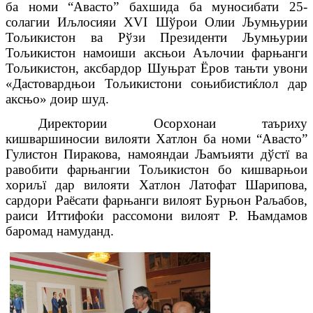
ба номи “Авасто” бахшида ба муносибати 25-
солагии Иљлосияи ХVI Шўрои Олии Љумњурии
Тољикистон ва Рўзи Президенти Љумњурии
Тољикистон намоиши аксњои Аълочии фарњанги
Тољикистон, аксбардор Шуњрат Ёров тањти увони
«
Дастовардњои Тољикистони соњибистиќлол дар
аксњо
»
доир шуд.
Директории Осорхонаи таъриху
кишваршиносии вилояти Хатлон ба номи “Авасто”
Гулистон Пиракова, намояндаи Љамъияти дўстї ва
равобити фарњангии Тољикистон бо кишварњои
хориљї дар вилояти Хатлон Латофат Шарипова,
сардори Раёсати фарњанги вилоят Бурњон Раљабов,
раиси Иттифоќи рассомони вилоят Р. Њамдамов
баромад намуданд.