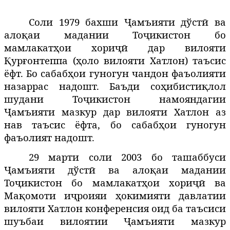
Соли 1979 бахши Ҷамъияти дўстӣ ва
алоқаи мадании Тоҷикистон бо
мамлакатҳои хориҷӣ дар вилояти
Қурғонтеппа (
оло
вилояти Хатлон) таъсис
ҳ
ёфт. Бо сабабҳои гуногун чандон фаъолияти
назаррас надошт. Баъди соҳибистиқлол
шудани Тоҷикистон намояндагии
Ҷамъияти мазкур дар вилояти Хатлон аз
нав таъсис ёфта, бо сабабҳои гуногун
фаъолият надошт.
29 марти соли 2003 бо ташаббуси
Ҷамъияти дўстӣ ва алоқаи мадании
Тоҷикистон бо мамлакатҳои хориҷӣ
ва
Мақомоти иҷроияи ҳокимияти давлатии
вилояти Хатлон конференсия оид ба таъсиси
шуъбаи вилоятии Ҷамъияти мазкур