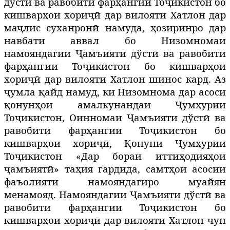
дўстӣ ва равобити фарҳангии Тоҷикистон бо
кишварҳои хориҷӣ дар вилояти Хатлон дар
маҷлис суханронӣ
намуда
, ҳ
озиринро дар
навбати аввал бо Низомномаи
намояндагии Ҷамъияти дўстӣ ва равобити
фарҳангии Тоҷикистон бо кишварҳои
хориҷӣ дар вилояти Хатлон
шинос кард
.
Аз
ҷумла
қ
айд намуд
, ки Низомнома дар асоси
қ
онун
ҳ
ои амалкунандаи
Ҷумҳурии
То
ҷ
икистон
,
Оинномаи
Ҷамъияти дўстӣ ва
равобити фарҳангии Тоҷикистон бо
кишварҳои хориҷӣ,
Қонуни Ҷумҳурии
Тоҷикистон «Дар бораи иттиҳодияҳои
ҷамъиятӣ»
та
ҳ
ия гардида
,
самт
ҳ
ои асосии
фаъолияти намояндагиро муайян
менамояд
. Н
амояндагии Ҷамъияти дўстӣ ва
равобити фарҳангии Тоҷикистон бо
кишварҳои хориҷӣ дар вилояти Хатлон
чун