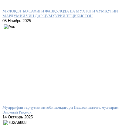
МУЛОҚОТ БО САФИРИ ФАВҚУЛОДА ВА МУХТОРИ ҶУМҲУРИИ
МАРДУМИИ ЧИН ДАР ҶУМҲУРИИ ТОҶИКИСТОН
05 Ноябрь 2025
Муаррифии тарҷумаи китоби мондагори Пешвои миллат, муҳтарам
Эмомалӣ Раҳмон
14 Октябрь 2025