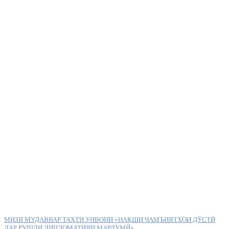
МИЗИ МУДАВВАР ТАҲТИ УНВОНИ «НАҚШИ ҶАМЪИЯТҲОИ ДӮСТӢ
ДАР РУШДИ ДИПЛОМАТИЯИ МАРДУМӢ»