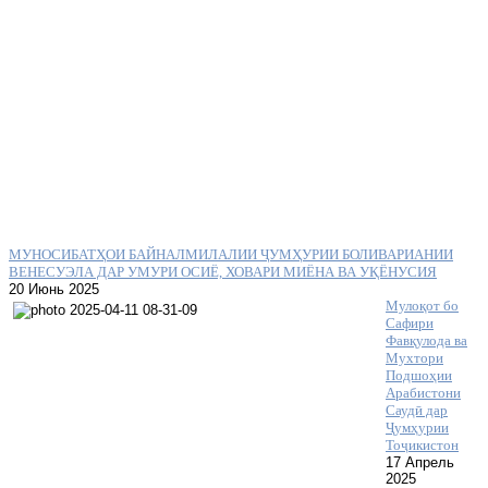
МУНОСИБАТҲОИ БАЙНАЛМИЛАЛИИ ҶУМҲУРИИ БОЛИВАРИАНИИ
ВЕНЕСУЭЛА ДАР УМУРИ ОСИЁ, ХОВАРИ МИЁНА ВА УҚЁНУСИЯ
20 Июнь 2025
Мулоқот бо
Сафири
Фавқулода ва
Мухтори
Подшоҳии
Арабистони
Саудӣ дар
Ҷумҳурии
Тоҷикистон
17 Апрель
2025