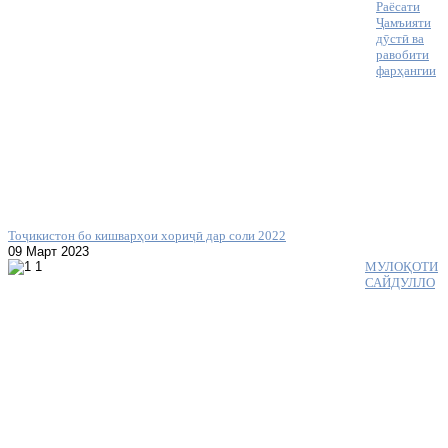
Раёсати
Ҷамъияти
дӯстӣ ва
равобити
фарҳангии
Тоҷикистон бо кишварҳои хориҷӣ дар соли 2022
09 Март 2023
МУЛОҚОТИ
САЙДУЛЛО