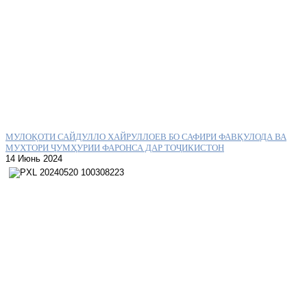
МУЛОҚОТИ САЙДУЛЛО ХАЙРУЛЛОЕВ БО САФИРИ ФАВҚУЛОДА ВА
МУХТОРИ ҶУМҲУРИИ ФАРОНСА ДАР ТОҶИКИСТОН
14 Июнь 2024