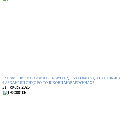
РӮНАМОИИ КИТОБ ОИД БА ҚАРЛУҒҲО ВА РОБИТАҲОИ ЭТНИКИЮ
ФАРҲАНГИИ ОНҲО БО ТОҶИКОНИ МОВАРОУННАҲР
21 Ноябрь 2025