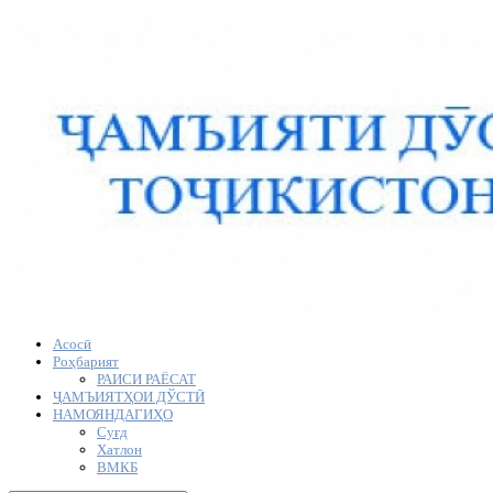
Асосӣ
Роҳбарият
РАИСИ РАЁСАТ
ҶАМЪИЯТҲОИ ДЎСТӢ
НАМОЯНДАГИҲО
Суғд
Хатлон
ВМКБ