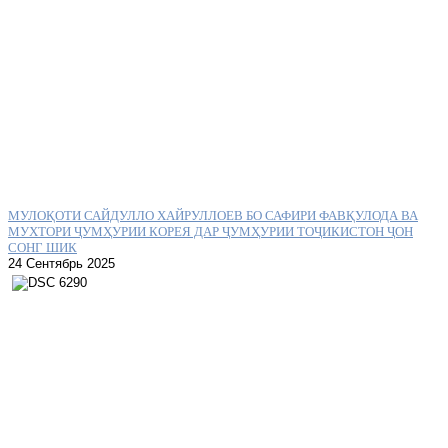
МУЛОҚОТИ САЙДУЛЛО ХАЙРУЛЛОЕВ БО САФИРИ ФАВҚУЛОДА ВА
МУХТОРИ ҶУМҲУРИИ КОРЕЯ ДАР ҶУМҲУРИИ ТОҶИКИСТОН ҶОН
СОНГ ШИК
24 Сентябрь 2025