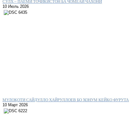
СУЛҲ – ПАЁМИ ТОҶИКИСТОН БА ҶОМЕАИ ҶАҲОНӢ
10 Июль 2026
МУЛОҚОТИ САЙДУЛЛО ХАЙРУЛЛОЕВ БО ХОНУМ КЕЙКО ФУРУТА
10 Март 2026