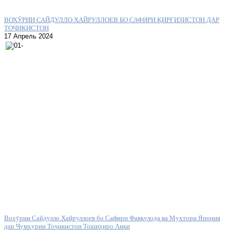
ВОХӮРИИ САЙДУЛЛО ХАЙРУЛЛОЕВ БО САФИРИ ҚИРҒИЗИСТОН ДАР
ТОҶИКИСТОН
17 Апрель 2024
Вохӯрии Сайдулло Хайруллоев бо Сафири Фавқулода ва Мухтори Япония
дар Ҷумҳурии Тоҷикистон Тошиҳиро Аики