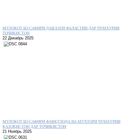
МУЛОҚОТ БО САФИРИ ДАВЛАТИ ФАЛАСТИН ДАР ҶУМҲУРИИ
ТОҶИКИСТОН
22 Декабрь 2025
МУЛОҚОТ БО САФИРИ ФАВҚУЛОДА ВА МУХТОРИ ҶУМҲУРИИ
ҚАЗОҚИСТОН ДАР ТОҶИКИСТОН
21 Ноябрь 2025