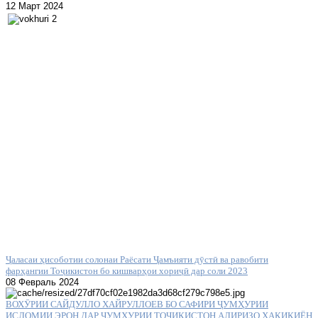
12 Март 2024
Ҷаласаи ҳисоботии солонаи Раёсати Ҷамъияти дӯстӣ ва равобити
фарҳангии Тоҷикистон бо кишварҳои хориҷӣ дар соли 2023
08 Февраль 2024
ВОХӮРИИ САЙДУЛЛО ХАЙРУЛЛОЕВ БО САФИРИ ҶУМҲУРИИ
ИСЛОМИИ ЭРОН ДАР ҶУМҲУРИИ ТОҶИКИСТОН АЛИРИЗО ҲАҚИҚИЁН