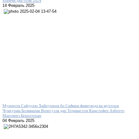
хориҷӣ дар соли 2024
14 Февраль 2025
Мулоқоти Сайдулло Хайруллоев бо Сафири фавқулода ва мухтори
Ҷумҳурии Боливарии Венесуэла дар Тоҷикистон Кристофер Алберто
Мартинез Берротеран
04 Февраль 2025