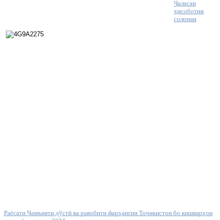
Ҷаласаи
ҳисоботии
солонаи
Раёсати Ҷамъияти дўстӣ ва равобити фарҳангии Тоҷикистон бо кишварҳои