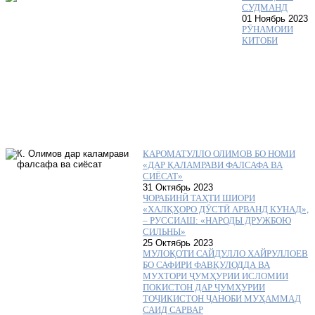
СУДМАНД
01 Ноябрь 2023
РӮНАМОИИ
КИТОБИ
КАРОМАТУЛЛО ОЛИМОВ БО НОМИ
«ДАР ҚАЛАМРАВИ ФАЛСАФА ВА
СИЁСАТ»
31 Октябрь 2023
ЧОРАБИНӢ ТАҲТИ ШИОРИ
«ХАЛҚҲОРО ДӮСТӢ АРВАНД КУНАД»,
– РУССИАШ: «НАРОДЫ ДРУЖБОЮ
СИЛЬНЫ»
25 Октябрь 2023
МУЛОҚОТИ САЙДУЛЛО ХАЙРУЛЛОЕВ
БО САФИРИ ФАВҚУЛОДДА ВА
МУХТОРИ ҶУМҲУРИИ ИСЛОМИИ
ПОКИСТОН ДАР ҶУМҲУРИИ
ТОҶИКИСТОН ҶАНОБИ МУҲАММАД
САИД САРВАР