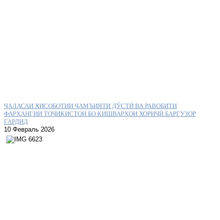
ҶАЛАСАИ ҲИСОБОТИИ ҶАМЪИЯТИ ДӮСТӢ ВА РАВОБИТИ
ФАРҲАНГИИ ТОҶИКИСТОН БО КИШВАРҲОИ ХОРИҶӢ БАРГУЗОР
ГАРДИД
10 Февраль 2026