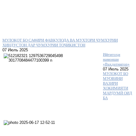
МУЛОҚОТ БО САФИРИ ФАВҚУЛОДА ВА МУХТОРИ ҶУМҲУРИИ
ҲИНДУСТОН ДАР ЧУМҲУРИИ ТОҶИКИСТОН
07 Июль 2025
Ифтитоҳи
намоиши
«Ваҳдатнигор»
07 Июль 2025
МУЛОҚОТ БО
МУОВИНИ
ВАЗИРИ
ҲОКИМИЯТИ
МАРДУМӢ ОИД
БА