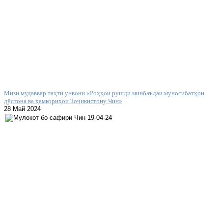
Мизи мудаввар таҳти унвони «Роҳҳои рушди минбаъдаи муносибатҳои
дӯстона ва ҳамкориҳои Тоҷикистону Чин»
28 Май 2024